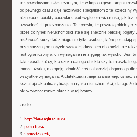
to spowodowane zwłaszcza tym, że w imponującym stopniu rozwinę
od pewnego czasu daje możliwość specjalistom z tej dziedziny 
różnorodne obiekty budowlane pod względem wizerunku, jak też 
używalności i przeznaczenia. To sprawia, że powstają obiekty o
przez co rynek nieruchomości staje się znacznie bardziej bogaty w
możliwość korzystać z niego nie tylko osobom, które posiadają s
przeznaczoną na nabycie wysokiej klasy nieruchomości, ale takż
jest ograniczony a ich wymagania nie sięgają tak wysoko. Jest to 
taki sposób każdy, kto szuka danego obiektu czy to mieszkalne
innego użytku, ma opcję odnaleźć coś najbardziej dogodnego dla s
wszystkie wymagania. Architektura istnieje szansa więc uznać, 
kształtuje aktualną sytuację na rynku nieruchomości, dlatego że to
się w wyznaczonym okresie w tej branży.
źródło:
———————————
1.
http://der-sagittarius.de
2.
pełna treść
3.
sprawdź ofertę