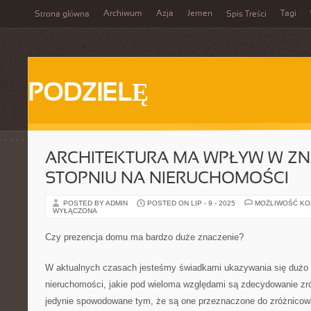
Archiwum
Azja
Jemen
Tagi
Strona główna
Spis Treści
PODZIELĘ
ARCHITEKTURA MA WPŁYW W Z
STOPNIU NA NIERUCHOMOŚCI
POSTED BY ADMIN
POSTED ON LIP - 9 - 2025
MOŻLIWOŚĆ K
WYŁĄCZONA
Czy prezencja domu ma bardzo duże znaczenie?
W aktualnych czasach jesteśmy świadkami ukazywania się dużo 
nieruchomości, jakie pod wieloma względami są zdecydowanie zró
jedynie spowodowane tym, że są one przeznaczone do zróżnicowa