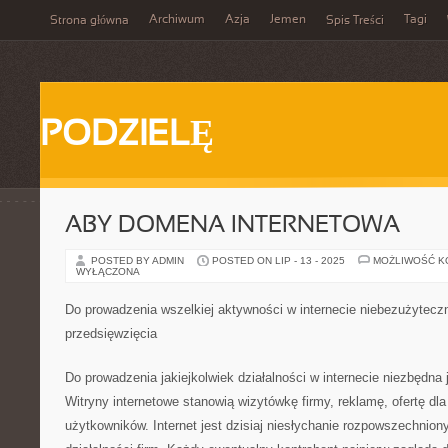
Archiwum
Azja
Jemen
Tagi
Strona główna
Spis Treści
PODZIELĘ
ABY DOMENA INTERNETOWA
POSTED BY ADMIN
POSTED ON LIP - 13 - 2025
MOŻLIWOŚĆ 
WYŁĄCZONA
Do prowadzenia wszelkiej aktywności w internecie niebezużyteczn
przedsięwzięcia
Do prowadzenia jakiejkolwiek działalności w internecie niezbędna 
Witryny internetowe stanowią wizytówkę firmy, reklamę, ofertę dl
użytkowników. Internet jest dzisiaj niesłychanie rozpowszechnio