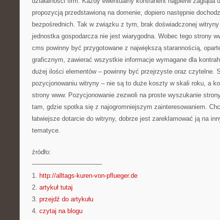
działalności firm. Każdy ewentualny kontrahent najpierw zagląda d
propozycją przedstawioną na domenie, dopiero następnie dochodz
bezpośrednich. Tak w związku z tym, brak doświadczonej witryny
jednostka gospodarcza nie jest wiarygodna. Wobec tego strony ww
cms powinny być przygotowane z największą starannością, opar
graficznym, zawierać wszystkie informacje wymagane dla kontrah
dużej ilości elementów – powinny być przejrzyste oraz czytelne. 
pozycjonowaniu witryny – nie są to duże koszty w skali roku, a k
strony www. Pozycjonowanie zezwoli na proste wyszukanie strony,
tam, gdzie spotka się z najogromniejszym zainteresowaniem. Ch
łatwiejsze dotarcie do witryny, dobrze jest zareklamować ją na inn
tematyce.
źródło:
———————————
1.
http://alltags-kuren-von-pflueger.de
2.
artykuł tutaj
3.
przejdź do artykułu
4.
czytaj na blogu