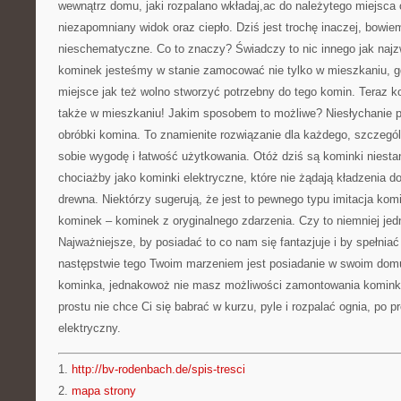
wewnątrz domu, jaki rozpalano wkładaj,ac do należytego miejsca
niezapomniany widok oraz ciepło. Dziś jest trochę inaczej, bowi
nieschematyczne. Co to znaczy? Świadczy to nic innego jak najzw
kominek jesteśmy w stanie zamocować nie tylko w mieszkaniu, gd
miejsce jak też wolno stworzyć potrzebny do tego komin. Tera
także w mieszkaniu! Jakim sposobem to możliwe? Niesłychanie pr
obróbki komina. To znamienite rozwiązanie dla każdego, szczególn
sobie wygodę i łatwość użytkowania. Otóż dziś są kominki niest
chociażby jako kominki elektryczne, które nie żądają kładzenia 
drewna. Niektórzy sugerują, że jest to pewnego typu imitacja kom
kominek – kominek z oryginalnego zdarzenia. Czy to niemniej jed
Najważniejsze, by posiadać to co nam się fantazjuje i by spełniać
następstwie tego Twoim marzeniem jest posiadanie w swoim dom
kominka, jednakowoż nie masz możliwości zamontowania kominka
prostu nie chce Ci się babrać w kurzu, pyle i rozpalać ognia, po 
elektryczny.
1.
http://bv-rodenbach.de/spis-tresci
2.
mapa strony