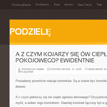
Archiwum
Azja
Jemen
Tagi
Strona główna
Spis Treści
PODZIELĘ
A Z CZYM KOJARZY SIĘ ÓW CIEP
POKOJOWEGO? EWIDENTNIE
POSTED BY ADMIN
POSTED ON PAŹ - 8 - 2025
MOŻLIWOŚĆ K
WYŁĄCZONA
Posiadamy przeróżne rodzaje kominków. Są w stanie być kominki
drewno
A z czym jednoczy się ów ciepło ogniska domowego? Oczywiście 
myśli, a wobec tego kominkiem. Dawniej kominek łączony był w 