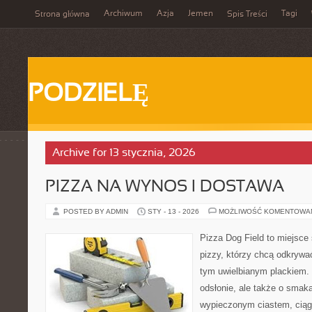
Archiwum
Azja
Jemen
Tagi
Strona główna
Spis Treści
PODZIELĘ
Archive for 13 stycznia, 2026
PIZZA NA WYNOS I DOSTAWA
POSTED BY ADMIN
STY - 13 - 2026
MOŻLIWOŚĆ KOMENTOWA
Pizza Dog Field to miejsce
pizzy, którzy chcą odkrywa
tym uwielbianym plackiem. 
odsłonie, ale także o smaka
wypieczonym ciastem, ciąg