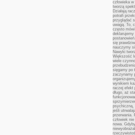
człowieka w
tworzą spekt
Działają rac
potrafi przek
przyglądać s
uwagą. To, c
często mówi 
deklarujemy
postanowień.
się prawdziw
nauczymy si
Nawyki tworz
Większość lu
wiele czynno
przebudzenia
sięgamy po t
zaczynamy p
organizujemy
wynikiem ka
raczej efekt
długo, aż st
funkcjonowa
sprzymierze
psychiczną, 
jeśli utrwala
przerwania.
człowiek nie
nowa. Gdyby 
niewyobraża
rzeczywistoś