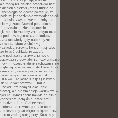
ńcem, bo oszczędzają energię
ale mogą też działać przeciwko nam,
ją działania niekorzystne i trudne do
 Psychologia od dawna pokazuje, że
 podejmuje codziennie wszystkiego od
tak było, zwykłe życie stałoby się
lnie męczące. Nawyki porządkują
ć, pozwalają działać sprawniej i
zięki nim nie musimy za każdym razem
od podstaw najprostszych kroków.
zyna się wtedy, gdy automatyzm
howania, które w dłuższej
 szkodzą zdrowiu, koncentracji albo
że to być odkładanie zadań,
ane podjadanie, zarywanie nocy,
sprawdzanie powiadomień czy unikanie
zmów. Im częściej dane zachowanie się
 głębiej wpisuje się w strukturę dnia i
 zauważyć, że w ogóle przestało być
iana nawyku nie polega jednak
 sile woli. To jeden z najczęstszych
śleniu o samorozwoju. Ludzie
 że od jutra będą działać lepiej,
zdrowiej, ale nie zmieniają warunków, w
cjonują. Tymczasem nawyki są silnie
toczeniem, porą dnia, emocjami i
mi bodźcami. Ktoś chce mniej
telefonu, ale trzyma go stale obok
 zamierza czytać więcej książek, lecz
 na to żadnej stałej pory. Ktoś inny