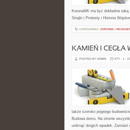
KoronaMK ma być dokładnie taką 
Strajki i Protesty i Historia Wojsko
CATEGORIES:
ZDROWIE I REGENE
KAMIEŃ I CEGŁA
POSTED BY ADMIN
STY - 1 - 2
także szeroko pojętego budownictw
Budowa domu. Na stronie wszystko
uniknąć drogich wpadek. Zamiast 