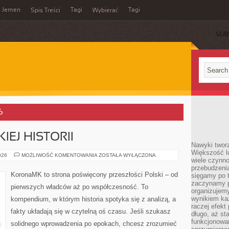
Jemen
Tagi
Tagi
Spis Treści
Wybierać
SUB
6
IEJ HISTORII
Nawyki tworz
Większość lu
TAJEMNICE
026
MOŻLIWOŚĆ KOMENTOWANIA
ZOSTAŁA WYŁĄCZONA
wiele czynno
POLSKIEJ
HISTORII
przebudzenia
KoronaMK to strona poświęcony przeszłości Polski – od
sięgamy po t
zaczynamy p
pierwszych władców aż po współczesność. To
organizujemy
wynikiem ka
kompendium, w którym historia spotyka się z analizą, a
raczej efekt
fakty układają się w czytelną oś czasu. Jeśli szukasz
długo, aż st
funkcjonowa
solidnego wprowadzenia po epokach, chcesz zrozumieć