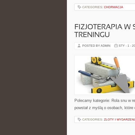
CATEGORIES:
CHORWACJA
FIZJOTERAPIA W
TRENINGU
POSTED BY ADMIN
STY - 1 - 2
Polecamy kategorie: Rola snu w re
powstał z myślą o osobach, które c
CATEGORIES:
ZLOTY I WYDARZENI