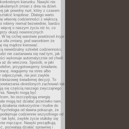
 konkretnym kierunku. Nawyki nie
akularnych zmian z dnia na dzień.
zej jak powolny nurt, który z czasem
ształcić krajobraz. Dlatego warto
ię własnej codzienności z większą
o robimy niemal bezwiednie, bardzo
więcej o naszym życiu niż to, co
 przy okazji noworocznych
 W tej cichej warstwie powtórzeń kryje
a siła zmiany, pod warunkiem że
ę nią mądrze kierować.
ą niewidzialny szkielet codzienności.
dzi nie zastanawia się nad tym, jak
ści wykonuje automatycznie od chwili
 aż do wieczora. Sposób, w jaki
elefon, przygotowujemy śniadanie,
racę, reagujemy na stres albo
 odpoczynek, nie jest zwykle
żdorazowej świadomej decyzji. To
 powtarzania określonych zachowań tak
ają się częścią naszego zwyczajnego
nia. Nawyki mogą być
ńcem, bo oszczędzają energię
ale mogą też działać przeciwko nam,
ją działania niekorzystne i trudne do
 Psychologia od dawna pokazuje, że
 podejmuje codziennie wszystkiego od
tak było, zwykłe życie stałoby się
lnie męczące. Nawyki porządkują
ć, pozwalają działać sprawniej i