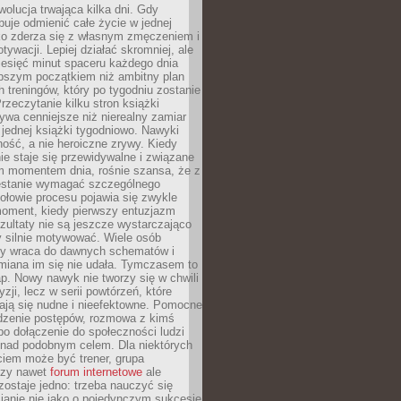
ewolucja trwająca kilka dni. Gdy
buje odmienić całe życie w jednej
bko zderza się z własnym zmęczeniem i
ywacji. Lepiej działać skromniej, ale
ziesięć minut spaceru każdego dnia
pszym początkiem niż ambitny plan
 treningów, który po tygodniu zostanie
rzeczytanie kilku stron książki
ywa cenniejsze niż nierealny zamiar
 jednej książki tygodniowo. Nawyki
rność, a nie heroiczne zrywy. Kiedy
ie staje się przewidywalne i związane
m momentem dnia, rośnie szansa, że z
stanie wymagać szczególnego
ołowie procesu pojawia się zwykle
moment, kiedy pierwszy entuzjazm
zultaty nie są jeszcze wystarczająco
y silnie motywować. Wiele osób
dy wraca do dawnych schematów i
miana im się nie udała. Tymczasem to
ap. Nowy nawyk nie tworzy się w chwili
zji, lecz w serii powtórzeń, które
ją się nudne i nieefektowne. Pomocne
edzenie postępów, rozmowa z kimś
o dołączenie do społeczności ludzi
 nad podobnym celem. Dla niektórych
ciem może być trener, grupa
czy nawet
forum internetowe
ale
ostaje jedno: trzeba nauczyć się
ianie nie jako o pojedynczym sukcesie