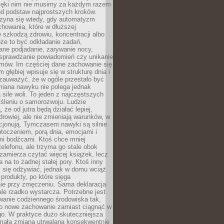
zięki nim nie musimy za każdym razem
od podstaw najprostszych kroków.
zyna się wtedy, gdy automatyzm
howania, które w dłuższej
 szkodzą zdrowiu, koncentracji albo
że to być odkładanie zadań,
ane podjadanie, zarywanie nocy,
sprawdzanie powiadomień czy unikanie
zmów. Im częściej dane zachowanie się
 głębiej wpisuje się w strukturę dnia i
 zauważyć, że w ogóle przestało być
iana nawyku nie polega jednak
 sile woli. To jeden z najczęstszych
śleniu o samorozwoju. Ludzie
 że od jutra będą działać lepiej,
zdrowiej, ale nie zmieniają warunków, w
cjonują. Tymczasem nawyki są silnie
toczeniem, porą dnia, emocjami i
mi bodźcami. Ktoś chce mniej
telefonu, ale trzyma go stale obok
 zamierza czytać więcej książek, lecz
 na to żadnej stałej pory. Ktoś inny
ej się odżywiać, jednak w domu wciąż
produkty, po które sięga
ie przy zmęczeniu. Sama deklaracja
ale rzadko wystarcza. Potrzebne jest
wanie codziennego środowiska tak,
ło nowe zachowanie zamiast ciągnąć w
go. W praktyce dużo skuteczniejsza
 mała zmiana utrwalana konsekwentnie