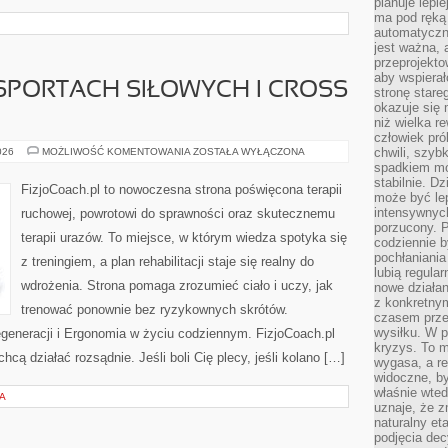
planuje lepi
ma pod ręką 
automatyczn
jest ważna, 
przeprojekto
aby wspiera
 SPORTACH SIŁOWYCH I CROSS
stronę stare
okazuje się
niż wielka r
człowiek pró
FIZJOTERAPIA
chwili, szy
026
MOŻLIWOŚĆ KOMENTOWANIA
ZOSTAŁA WYŁĄCZONA
W
spadkiem mot
SPORTACH
stabilnie. D
SIŁOWYCH
FizjoCoach.pl to nowoczesna strona poświęcona terapii
I
może być le
CROSS
intensywnych
ruchowej, powrotowi do sprawności oraz skutecznemu
TRENINGU
porzucony. P
terapii urazów. To miejsce, w którym wiedza spotyka się
codziennie b
pochłaniania
z treningiem, a plan rehabilitacji staje się realny do
lubią regula
wdrożenia. Strona pomaga zrozumieć ciało i uczy, jak
nowe działan
z konkretny
trenować ponownie bez ryzykownych skrótów.
czasem prze
wysiłku. W p
generacji i Ergonomia w życiu codziennym. FizjoCoach.pl
kryzys. To 
hcą działać rozsądnie. Jeśli boli Cię plecy, jeśli kolano […]
wygasa, a re
widoczne, b
właśnie wte
A
uznaje, że z
naturalny et
podjęcia decy