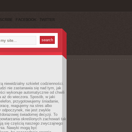
SCRIBE
FACEBOOK
TWITTER
ą niewidzialny szkielet codzienności.
dzi nie zastanawia się nad tym, jak
ści wykonuje automatycznie od chwili
 aż do wieczora. Sposób, w jaki
elefon, przygotowujemy śniadanie,
racę, reagujemy na stres albo
 odpoczynek, nie jest zwykle
żdorazowej świadomej decyzji. To
 powtarzania określonych zachowań tak
ają się częścią naszego zwyczajnego
nia. Nawyki mogą być