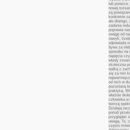
lub porażce,
nowej tożsa
są powiązan
konkretne za
ale dlatego,
zadania redu
poprawia nas
uwagę od nap
nawyk, trzeb
odpowiada n
bywa za słab
sposobu na r
napięcia cz
wtedy zmian
skuteczna pr
walką z zac
się za nim k
najważniejsz
od nich w du
pozostaną te
praktyką. Wi
właśnie drob
człowieka w
tworzą spekt
Działają rac
potrafi przek
przyglądać s
uwagą. To, c
często mówi 
deklarujemy