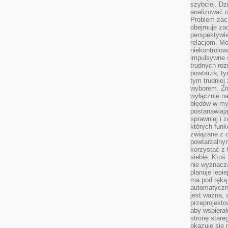
szybciej. D
analizować 
Problem zac
obejmuje zac
perspektywie
relacjom. Mo
niekontrolow
impulsywne 
trudnych ro
powtarza, tym
tym trudniej
wyborem. Zm
wyłącznie na
błędów w my
postanawiają,
sprawniej i 
których funk
związane z o
powtarzalny
korzystać z 
siebie. Ktoś
nie wyznacza
planuje lepi
ma pod ręką 
automatyczn
jest ważna, 
przeprojekto
aby wspiera
stronę stare
okazuje się