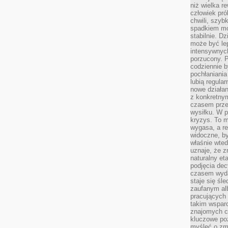
niż wielka r
człowiek pró
chwili, szy
spadkiem mot
stabilnie. D
może być le
intensywnych
porzucony. P
codziennie b
pochłaniania
lubią regula
nowe działan
z konkretny
czasem prze
wysiłku. W p
kryzys. To 
wygasa, a re
widoczne, b
właśnie wte
uznaje, że z
naturalny et
podjęcia decy
czasem wyda
staje się śl
zaufanym alb
pracujących
takim wspar
znajomych 
kluczowe poz
myśleć o zm