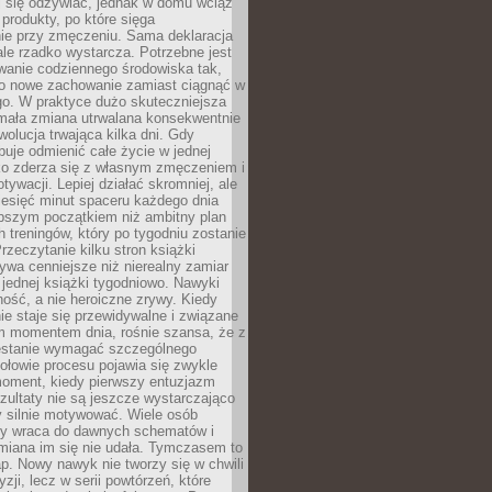
ej się odżywiać, jednak w domu wciąż
produkty, po które sięga
ie przy zmęczeniu. Sama deklaracja
ale rzadko wystarcza. Potrzebne jest
wanie codziennego środowiska tak,
ło nowe zachowanie zamiast ciągnąć w
go. W praktyce dużo skuteczniejsza
 mała zmiana utrwalana konsekwentnie
ewolucja trwająca kilka dni. Gdy
buje odmienić całe życie w jednej
bko zderza się z własnym zmęczeniem i
ywacji. Lepiej działać skromniej, ale
ziesięć minut spaceru każdego dnia
pszym początkiem niż ambitny plan
 treningów, który po tygodniu zostanie
rzeczytanie kilku stron książki
ywa cenniejsze niż nierealny zamiar
 jednej książki tygodniowo. Nawyki
rność, a nie heroiczne zrywy. Kiedy
ie staje się przewidywalne i związane
m momentem dnia, rośnie szansa, że z
stanie wymagać szczególnego
ołowie procesu pojawia się zwykle
moment, kiedy pierwszy entuzjazm
zultaty nie są jeszcze wystarczająco
y silnie motywować. Wiele osób
dy wraca do dawnych schematów i
miana im się nie udała. Tymczasem to
ap. Nowy nawyk nie tworzy się w chwili
zji, lecz w serii powtórzeń, które