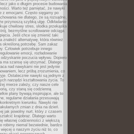
 lecz jako o długim procesie budowania
mości. Warto też pamiętać, że nawyki
e z emocjami. Często sięgamy po
chowania nie dlatego, że są rozsądne,
 że przynoszą szybką ulgę. Odkładanie
kuje chwilowy stres, słodka przekąska
trój, bezmyślne scrollowanie odciąga
ięcia. Jeśli chce się zmienić taki
a znaleźć alternatywę, która również
a określoną potrzebę. Sam zakaz
y. Człowiek potrzebuje innego
egulowanie emocji, rozładowanie
y odzyskanie poczucia wpływu. Dopiero
a ma szansę się utrzymać. Dlatego
aca nad nawykami nie jest jedynie
howaniem, lecz próbą zrozumienia, co
ryje. Ostatecznie nawyki są jednym z
ych narzędzi kształtowania życia. To
żej mierze zależy, czy nasze cele
orią, czy staną się codzienną
elkie plany bywają inspirujące, ale to
ne, regularne działania przesuwają
 konkretnym kierunku. Nawyki nie
akularnych zmian z dnia na dzień.
zej jak powolny nurt, który z czasem
ształcić krajobraz. Dlatego warto
ię własnej codzienności z większą
o robimy niemal bezwiednie, bardzo
więcej o naszym życiu niż to, co
 przy okazji noworocznych