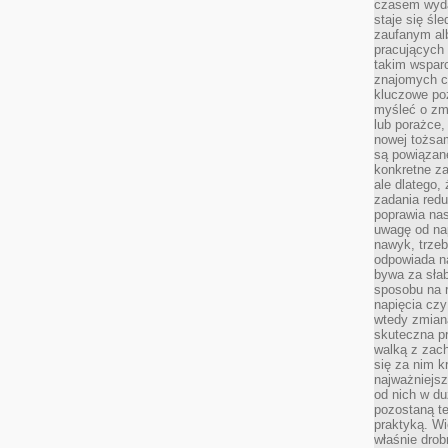
czasem wyda
staje się śl
zaufanym alb
pracujących
takim wspar
znajomych 
kluczowe poz
myśleć o zm
lub porażce,
nowej tożsa
są powiązan
konkretne za
ale dlatego,
zadania redu
poprawia nas
uwagę od nap
nawyk, trzeb
odpowiada n
bywa za słab
sposobu na r
napięcia cz
wtedy zmian
skuteczna pr
walką z zac
się za nim k
najważniejsz
od nich w du
pozostaną te
praktyką. Wi
właśnie drob