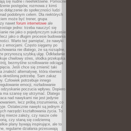
ją się nudne i nieefektowne. Pomocne
edzenie postępów, rozmowa z kimś
o dołączenie do społeczności ludzi
 nad podobnym celem. Dla niektórych
ciem może być trener, grupa
czy nawet
forum internetowe
ale
ostaje jedno: trzeba nauczyć się
ianie nie jako o pojedynczym sukcesie
 lecz jako o długim procesie budowania
mości. Warto też pamiętać, że nawyki
e z emocjami. Często sięgamy po
chowania nie dlatego, że są rozsądne,
 że przynoszą szybką ulgę. Odkładanie
kuje chwilowy stres, słodka przekąska
trój, bezmyślne scrollowanie odciąga
ięcia. Jeśli chce się zmienić taki
a znaleźć alternatywę, która również
a określoną potrzebę. Sam zakaz
y. Człowiek potrzebuje innego
egulowanie emocji, rozładowanie
y odzyskanie poczucia wpływu. Dopiero
a ma szansę się utrzymać. Dlatego
aca nad nawykami nie jest jedynie
howaniem, lecz próbą zrozumienia, co
ryje. Ostatecznie nawyki są jednym z
ych narzędzi kształtowania życia. To
żej mierze zależy, czy nasze cele
orią, czy staną się codzienną
elkie plany bywają inspirujące, ale to
ne, regularne działania przesuwają