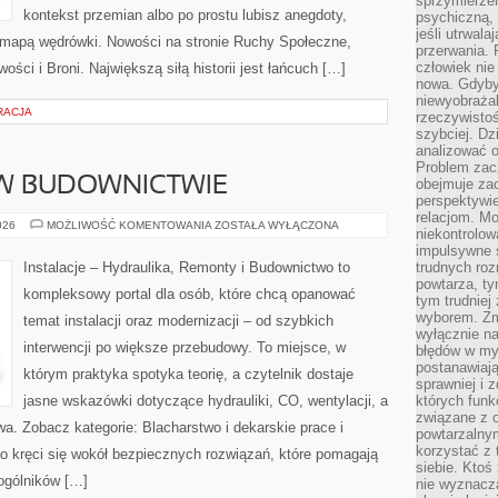
sprzymierze
kontekst przemian albo po prostu lubisz anegdoty,
psychiczną, 
jeśli utrwala
mapą wędrówki. Nowości na stronie Ruchy Społeczne,
przerwania.
człowiek nie
wości i Broni. Największą siłą historii jest łańcuch […]
nowa. Gdyby 
niewyobraża
RACJA
rzeczywistoś
szybciej. D
analizować 
Problem zac
 W BUDOWNICTWIE
obejmuje zac
perspektywie
relacjom. Mo
KAMIEŃ
026
MOŻLIWOŚĆ KOMENTOWANIA
ZOSTAŁA WYŁĄCZONA
niekontrolow
I
CEGŁA
impulsywne 
W
Instalacje – Hydraulika, Remonty i Budownictwo to
trudnych ro
BUDOWNICTWIE
powtarza, tym
kompleksowy portal dla osób, które chcą opanować
tym trudniej
wyborem. Zm
temat instalacji oraz modernizacji – od szybkich
wyłącznie na
interwencji po większe przebudowy. To miejsce, w
błędów w my
postanawiają,
którym praktyka spotyka teorię, a czytelnik dostaje
sprawniej i 
jasne wskazówki dotyczące hydrauliki, CO, wentylacji, a
których funk
związane z o
a. Zobacz kategorie: Blacharstwo i dekarskie prace i
powtarzalny
korzystać z 
 kręci się wokół bezpiecznych rozwiązań, które pomagają
siebie. Ktoś
ogólników […]
nie wyznacza