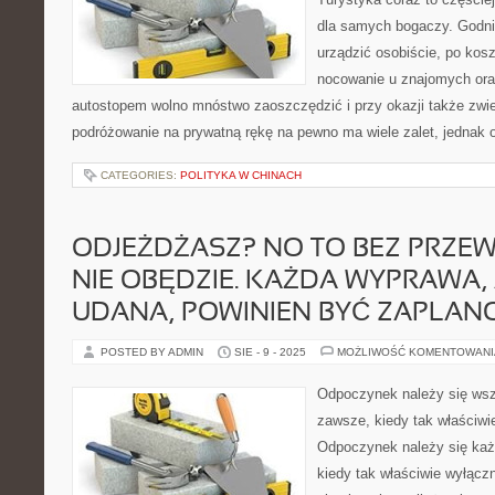
dla samych bogaczy. Godn
urządzić osobiście, po kos
nocowanie u znajomych oraz
autostopem wolno mnóstwo zaoszczędzić i przy okazji także zwie
podróżowanie na prywatną rękę na pewno ma wiele zalet, jednak o
CATEGORIES:
POLITYKA W CHINACH
ODJEŻDŻASZ? NO TO BEZ PRZEW
NIE OBĘDZIE. KAŻDA WYPRAWA,
UDANA, POWINIEN BYĆ ZAPLA
POSTED BY ADMIN
SIE - 9 - 2025
MOŻLIWOŚĆ KOMENTOWAN
Odpoczynek należy się wsz
zawsze, kiedy tak właściwie
Odpoczynek należy się każ
kiedy tak właściwie wyłączn