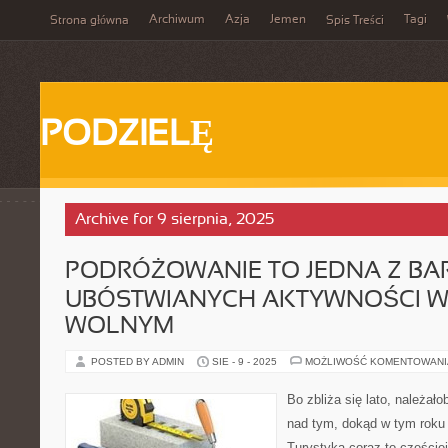
Archiwum
Azja
Jemen
Tagi
Strona główna
Spis Treści
PODZIELĘ
Archive for 9 sierpnia, 2025
PODRÓŻOWANIE TO JEDNA Z BAR
UBÓSTWIANYCH AKTYWNOŚCI W
WOLNYM
POSTED BY ADMIN
SIE - 9 - 2025
MOŻLIWOŚĆ KOMENTOWAN
Bo zbliża się lato, należał
nad tym, dokąd w tym roku
Turystyka coraz to częściej