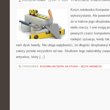
POSTED BY ADMIN
LIP - 5 - 2025
MOŻLIWOŚĆ KOMENTOWAN
Koszt notebooka Komputer 
wykorzystanie. Ale powinni
że w trakcie jego eksploat
wiele rzeczy. I one mogą p
pewnych części komputero
nadejść sytuacja, kiedy tak
nam dysk twardy. Nie ulega wątpliwości, że długość eksploatacji
zależy przede wszystkim od nas. Skutkiem tego należałoby zaop
antywirus, który […]
CATEGORIES:
EGZAMIN WSTĘPNY NA STUDIA – JĘZYK NIEMIECKI