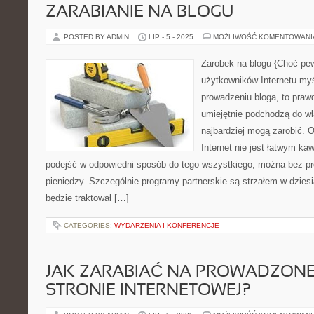
ZARABIANIE NA BLOGU
POSTED BY ADMIN
LIP - 5 - 2025
MOŻLIWOŚĆ KOMENTOWAN
Zarobek na blogu {Choć pe
użytkowników Internetu myśl
prowadzeniu bloga, to prawdą
umiejętnie podchodzą do wła
najbardziej mogą zarobić. 
Internet nie jest łatwym kaw
podejść w odpowiedni sposób do tego wszystkiego, można bez pr
pieniędzy. Szczególnie programy partnerskie są strzałem w dzies
będzie traktował […]
CATEGORIES:
WYDARZENIA I KONFERENCJE
JAK ZARABIAĆ NA PROWADZONEJ
STRONIE INTERNETOWEJ?