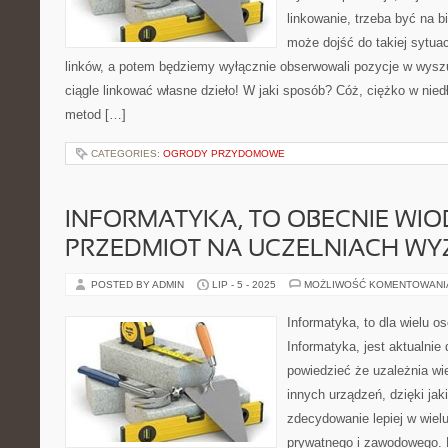
linkowanie, trzeba być na 
może dojść do takiej sytuac
linków, a potem będziemy wyłącznie obserwowali pozycje w wysz
ciągle linkować własne dzieło! W jaki sposób? Cóż, ciężko w nie
metod […]
CATEGORIES:
OGRODY PRZYDOMOWE
INFORMATYKA, TO OBECNIE WI
PRZEDMIOT NA UCZELNIACH WY
POSTED BY ADMIN
LIP - 5 - 2025
MOŻLIWOŚĆ KOMENTOWAN
Informatyka, to dla wielu o
Informatyka, jest aktualnie
powiedzieć że uzależnia wie
innych urządzeń, dzięki j
zdecydowanie lepiej w wiel
prywatnego i zawodowego. 