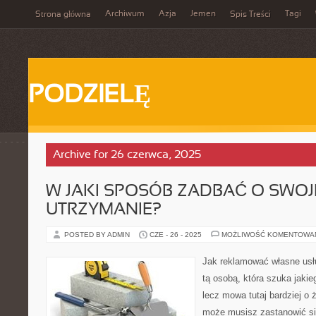
Archiwum
Azja
Jemen
Tagi
Strona główna
Spis Treści
PODZIELĘ
Archive for 26 czerwca, 2025
W JAKI SPOSÓB ZADBAĆ O SWOJ
UTRZYMANIE?
POSTED BY ADMIN
CZE - 26 - 2025
MOŻLIWOŚĆ KOMENTOWA
Jak reklamować własne usług
tą osobą, która szuka jakie
lecz mowa tutaj bardziej o
może musisz zastanowić si