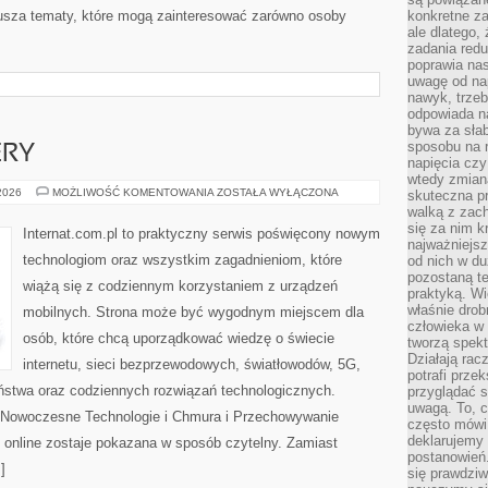
usza tematy, które mogą zainteresować zarówno osoby
konkretne za
ale dlatego,
zadania redu
poprawia nas
uwagę od nap
nawyk, trzeb
odpowiada n
bywa za słab
sposobu na r
ERY
napięcia cz
wtedy zmian
HOSTING
 2026
MOŻLIWOŚĆ KOMENTOWANIA
ZOSTAŁA WYŁĄCZONA
skuteczna pr
I
walką z zac
SERWERY
się za nim k
Internat.com.pl to praktyczny serwis poświęcony nowym
najważniejsz
technologiom oraz wszystkim zagadnieniom, które
od nich w du
pozostaną te
wiążą się z codziennym korzystaniem z urządzeń
praktyką. Wi
właśnie drob
mobilnych. Strona może być wygodnym miejscem dla
człowieka w
osób, które chcą uporządkować wiedzę o świecie
tworzą spekt
Działają rac
internetu, sieci bezprzewodowych, światłowodów, 5G,
potrafi przek
ństwa oraz codziennych rozwiązań technologicznych.
przyglądać s
uwagą. To, c
i Nowoczesne Technologie i Chmura i Przechowywanie
często mówi 
deklarujemy
 online zostaje pokazana w sposób czytelny. Zamiast
postanowień.
]
się prawdziw