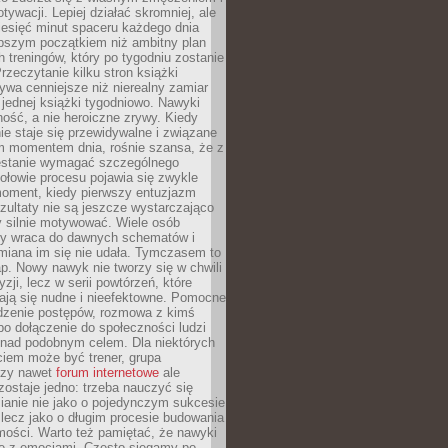
ywacji. Lepiej działać skromniej, ale
ziesięć minut spaceru każdego dnia
pszym początkiem niż ambitny plan
 treningów, który po tygodniu zostanie
rzeczytanie kilku stron książki
ywa cenniejsze niż nierealny zamiar
 jednej książki tygodniowo. Nawyki
rność, a nie heroiczne zrywy. Kiedy
ie staje się przewidywalne i związane
m momentem dnia, rośnie szansa, że z
stanie wymagać szczególnego
ołowie procesu pojawia się zwykle
moment, kiedy pierwszy entuzjazm
zultaty nie są jeszcze wystarczająco
y silnie motywować. Wiele osób
dy wraca do dawnych schematów i
miana im się nie udała. Tymczasem to
ap. Nowy nawyk nie tworzy się w chwili
zji, lecz w serii powtórzeń, które
ją się nudne i nieefektowne. Pomocne
edzenie postępów, rozmowa z kimś
o dołączenie do społeczności ludzi
 nad podobnym celem. Dla niektórych
ciem może być trener, grupa
czy nawet
forum internetowe
ale
ostaje jedno: trzeba nauczyć się
ianie nie jako o pojedynczym sukcesie
 lecz jako o długim procesie budowania
mości. Warto też pamiętać, że nawyki
e z emocjami. Często sięgamy po