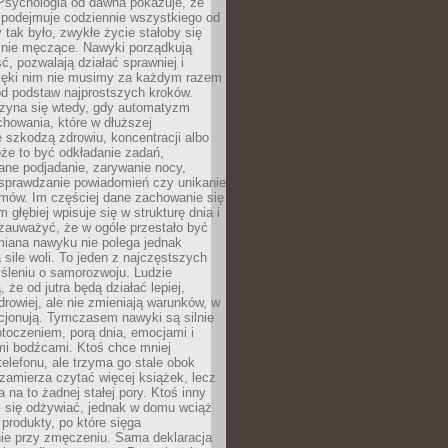
 Psychologia od dawna pokazuje, że
 podejmuje codziennie wszystkiego od
tak było, zwykłe życie stałoby się
lnie męczące. Nawyki porządkują
ć, pozwalają działać sprawniej i
zięki nim nie musimy za każdym razem
od podstaw najprostszych kroków.
zyna się wtedy, gdy automatyzm
howania, które w dłuższej
 szkodzą zdrowiu, koncentracji albo
że to być odkładanie zadań,
ane podjadanie, zarywanie nocy,
sprawdzanie powiadomień czy unikanie
zmów. Im częściej dane zachowanie się
 głębiej wpisuje się w strukturę dnia i
 zauważyć, że w ogóle przestało być
iana nawyku nie polega jednak
 sile woli. To jeden z najczęstszych
śleniu o samorozwoju. Ludzie
 że od jutra będą działać lepiej,
zdrowiej, ale nie zmieniają warunków, w
cjonują. Tymczasem nawyki są silnie
toczeniem, porą dnia, emocjami i
mi bodźcami. Ktoś chce mniej
telefonu, ale trzyma go stale obok
 zamierza czytać więcej książek, lecz
 na to żadnej stałej pory. Ktoś inny
ej się odżywiać, jednak w domu wciąż
produkty, po które sięga
ie przy zmęczeniu. Sama deklaracja