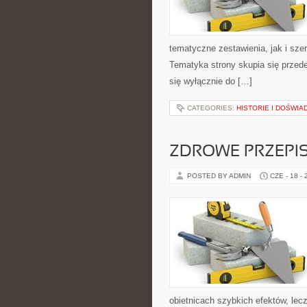
tematyczne zestawienia, jak i sze
Tematyka strony skupia się przede
się wyłącznie do […]
CATEGORIES:
HISTORIE I DOŚWIA
ZDROWE PRZEPI
POSTED BY ADMIN
CZE - 18 -
obietnicach szybkich efektów, lec