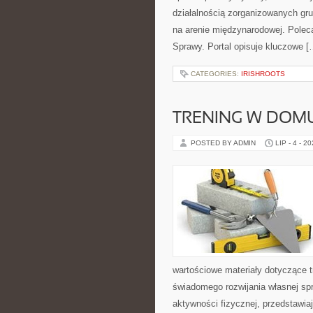
działalnością zorganizowanych gru
na arenie międzynarodowej. Polec
Sprawy. Portal opisuje kluczowe [
CATEGORIES:
IRISHROOTS
TRENING W DOM
POSTED BY ADMIN
LIP - 4 - 2
wartościowe materiały dotyczące t
świadomego rozwijania własnej sp
aktywności fizycznej, przedstawia