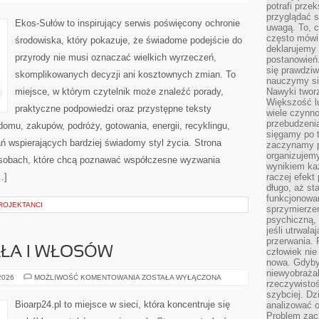
ENERGIA
potrafi przek
przyglądać s
Ekos-Sułów to inspirujący serwis poświęcony ochronie
uwagą. To, c
często mówi 
środowiska, który pokazuje, że świadome podejście do
deklarujemy
przyrody nie musi oznaczać wielkich wyrzeczeń,
postanowień.
się prawdziw
skomplikowanych decyzji ani kosztownych zmian. To
nauczymy si
miejsce, w którym czytelnik może znaleźć porady,
Nawyki tworz
Większość lu
praktyczne podpowiedzi oraz przystępne teksty
wiele czynno
przebudzenia
omu, zakupów, podróży, gotowania, energii, recyklingu,
sięgamy po t
ń wspierających bardziej świadomy styl życia. Strona
zaczynamy p
organizujemy
osobach, które chcą poznawać współczesne wyzwania
wynikiem ka
…]
raczej efekt
długo, aż st
funkcjonowa
ROJEKTANCI
sprzymierze
psychiczną, 
jeśli utrwala
przerwania.
AŁA I WŁOSÓW
człowiek nie
nowa. Gdyby 
niewyobraża
PIELĘGNACJA
 2026
MOŻLIWOŚĆ KOMENTOWANIA
ZOSTAŁA WYŁĄCZONA
rzeczywistoś
CIAŁA
I
szybciej. D
WŁOSÓW
Bioarp24.pl to miejsce w sieci, która koncentruje się
analizować 
Problem zac