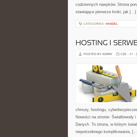
codziennych nawyków. Strona por
stawiające pierwsze kroki, jak […]
CATEGORIES:
HANDEL
HOSTING I SERW
POSTED BY ADMIN
CZE - 17 -
chmury, hostingu, cyberbezpiecze
Nowości na stronie: Światłowody 
Danych. To strona, w którym świat
niepotrzebnego komplikowania, […