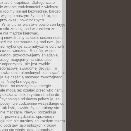
ształcić krajobraz. Dlatego warto
ię własnej codzienności z większą
o robimy niemal bezwiednie, bardzo
więcej o naszym życiu niż to, co
 przy okazji noworocznych
 W tej cichej warstwie powtórzeń kryje
a siła zmiany, pod warunkiem że
ę nią mądrze kierować.
ą niewidzialny szkielet codzienności.
dzi nie zastanawia się nad tym, jak
ści wykonuje automatycznie od chwili
 aż do wieczora. Sposób, w jaki
elefon, przygotowujemy śniadanie,
racę, reagujemy na stres albo
 odpoczynek, nie jest zwykle
żdorazowej świadomej decyzji. To
 powtarzania określonych zachowań tak
ają się częścią naszego zwyczajnego
nia. Nawyki mogą być
ńcem, bo oszczędzają energię
ale mogą też działać przeciwko nam,
ją działania niekorzystne i trudne do
 Psychologia od dawna pokazuje, że
 podejmuje codziennie wszystkiego od
tak było, zwykłe życie stałoby się
lnie męczące. Nawyki porządkują
ć, pozwalają działać sprawniej i
zięki nim nie musimy za każdym razem
od podstaw najprostszych kroków.
zyna się wtedy, gdy automatyzm