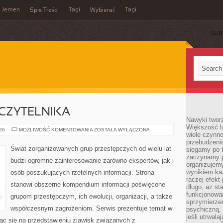
Jemen
Tagi
Tagi
Spis Treści
Wybierać
SUB
CZYTELNIKA
Nawyki tworz
Większość lu
Z
026
MOŻLIWOŚĆ KOMENTOWANIA
ZOSTAŁA WYŁĄCZONA
wiele czynno
PERSPEKTYWY
CZYTELNIKA
przebudzenia
Świat zorganizowanych grup przestępczych od wielu lat
sięgamy po t
zaczynamy p
budzi ogromne zainteresowanie zarówno ekspertów, jak i
organizujemy
wynikiem ka
osób poszukujących rzetelnych informacji. Strona
raczej efekt
stanowi obszerne kompendium informacji poświęcone
długo, aż st
funkcjonowa
grupom przestępczym, ich ewolucji, organizacji, a także
sprzymierze
współczesnym zagrożeniom. Serwis prezentuje temat w
psychiczną, 
jeśli utrwala
ąc się na przedstawieniu zjawisk związanych z