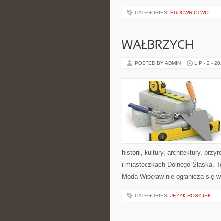
CATEGORIES:
BUDOWNICTWO
WAŁBRZYCH
POSTED BY ADMIN
LIP - 2 - 2
historii, kultury, architektury, pr
i miasteczkach Dolnego Śląska. To
Moda Wrocław nie ogranicza się w
CATEGORIES:
JĘZYK ROSYJSKI