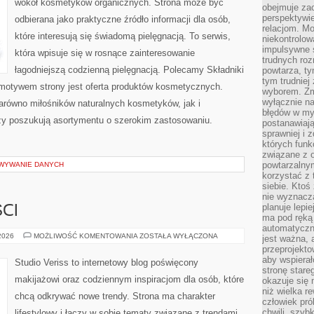
wokół kosmetyków organicznych. Strona może być
obejmuje zac
perspektywie
odbierana jako praktyczne źródło informacji dla osób,
relacjom. Mo
które interesują się świadomą pielęgnacją. To serwis,
niekontrolow
impulsywne 
która wpisuje się w rosnące zainteresowanie
trudnych ro
łagodniejszą codzienną pielęgnacją. Polecamy Składniki
powtarza, tym
tym trudniej
motywem strony jest oferta produktów kosmetycznych.
wyborem. Zm
wyłącznie na
arówno miłośników naturalnych kosmetyków, jak i
błędów w my
zy poszukują asortymentu o szerokim zastosowaniu.
postanawiają,
sprawniej i 
których funk
związane z o
powtarzalny
OWYWANIE DANYCH
korzystać z 
siebie. Ktoś
nie wyznacza
planuje lepi
CI
ma pod ręką 
automatyczn
TRENDY
 2026
MOŻLIWOŚĆ KOMENTOWANIA
ZOSTAŁA WYŁĄCZONA
jest ważna, 
I
przeprojekto
NOWOŚCI
aby wspiera
Studio Veriss to internetowy blog poświęcony
stronę stare
makijażowi oraz codziennym inspiracjom dla osób, które
okazuje się
niż wielka r
chcą odkrywać nowe trendy. Strona ma charakter
człowiek pró
chwili, szy
lifestylowy i łączy w sobie tematy związane z trendami