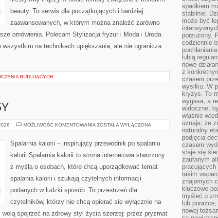
spadkiem mot
beauty. To serwis dla początkujących i bardziej
stabilnie. D
może być le
zaawansowanych, w którym można znaleźć zarówno
intensywnych
rsze omówienia. Polecam Stylizacja fryzur i Moda i Uroda.
porzucony. P
codziennie b
 wszystkim na technikach upiększania, ale nie ogranicza
pochłaniania
lubią regula
nowe działan
z konkretny
DCZENIA BUDUJĄCYCH
czasem prze
wysiłku. W p
kryzys. To 
wygasa, a re
SY
widoczne, b
właśnie wte
uznaje, że z
ZDROWE
 2026
MOŻLIWOŚĆ KOMENTOWANIA
ZOSTAŁA WYŁĄCZONA
naturalny et
PRZEPISY
podjęcia decy
Spalarnia kalorii – inspirujący przewodnik po spalaniu
czasem wyda
staje się śl
kalorii Spalarnia kalorii to strona internetowa stworzony
zaufanym alb
z myślą o osobach, które chcą uporządkować temat
pracujących
takim wspar
spalania kalorii i szukają czytelnych informacji
znajomych 
kluczowe poz
podanych w ludzki sposób. To przestrzeń dla
myśleć o zm
czytelników, którzy nie chcą opierać się wyłącznie na
lub porażce,
nowej tożsa
z wolą spojrzeć na zdrowy styl życia szerzej: przez pryzmat
są powiązan