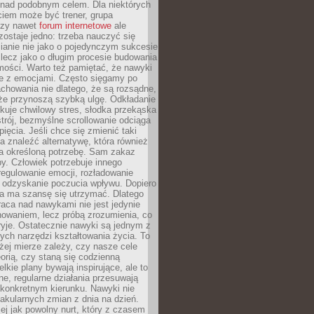
 nad podobnym celem. Dla niektórych
ciem może być trener, grupa
czy nawet
forum internetowe
ale
ostaje jedno: trzeba nauczyć się
ianie nie jako o pojedynczym sukcesie
 lecz jako o długim procesie budowania
mości. Warto też pamiętać, że nawyki
e z emocjami. Często sięgamy po
chowania nie dlatego, że są rozsądne,
 że przynoszą szybką ulgę. Odkładanie
kuje chwilowy stres, słodka przekąska
trój, bezmyślne scrollowanie odciąga
ięcia. Jeśli chce się zmienić taki
a znaleźć alternatywę, która również
a określoną potrzebę. Sam zakaz
y. Człowiek potrzebuje innego
egulowanie emocji, rozładowanie
y odzyskanie poczucia wpływu. Dopiero
a ma szansę się utrzymać. Dlatego
aca nad nawykami nie jest jedynie
howaniem, lecz próbą zrozumienia, co
ryje. Ostatecznie nawyki są jednym z
ych narzędzi kształtowania życia. To
żej mierze zależy, czy nasze cele
orią, czy staną się codzienną
elkie plany bywają inspirujące, ale to
ne, regularne działania przesuwają
 konkretnym kierunku. Nawyki nie
akularnych zmian z dnia na dzień.
zej jak powolny nurt, który z czasem