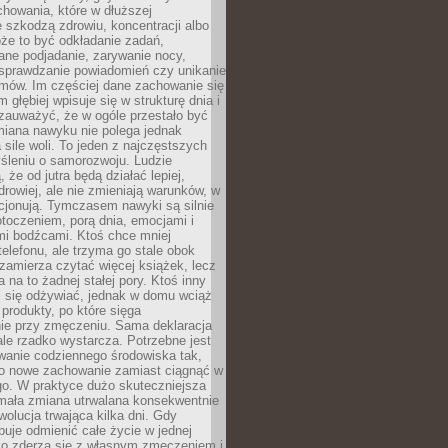
howania, które w dłuższej
 szkodzą zdrowiu, koncentracji albo
że to być odkładanie zadań,
ane podjadanie, zarywanie nocy,
sprawdzanie powiadomień czy unikanie
zmów. Im częściej dane zachowanie się
 głębiej wpisuje się w strukturę dnia i
 zauważyć, że w ogóle przestało być
iana nawyku nie polega jednak
 sile woli. To jeden z najczęstszych
śleniu o samorozwoju. Ludzie
 że od jutra będą działać lepiej,
zdrowiej, ale nie zmieniają warunków, w
cjonują. Tymczasem nawyki są silnie
toczeniem, porą dnia, emocjami i
mi bodźcami. Ktoś chce mniej
telefonu, ale trzyma go stale obok
 zamierza czytać więcej książek, lecz
 na to żadnej stałej pory. Ktoś inny
ej się odżywiać, jednak w domu wciąż
produkty, po które sięga
ie przy zmęczeniu. Sama deklaracja
ale rzadko wystarcza. Potrzebne jest
wanie codziennego środowiska tak,
ło nowe zachowanie zamiast ciągnąć w
go. W praktyce dużo skuteczniejsza
 mała zmiana utrwalana konsekwentnie
ewolucja trwająca kilka dni. Gdy
buje odmienić całe życie w jednej
bko zderza się z własnym zmęczeniem i