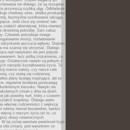
chowania nie dlatego, że są rozsądne,
 że przynoszą szybką ulgę. Odkładanie
kuje chwilowy stres, słodka przekąska
trój, bezmyślne scrollowanie odciąga
ięcia. Jeśli chce się zmienić taki
a znaleźć alternatywę, która również
a określoną potrzebę. Sam zakaz
y. Człowiek potrzebuje innego
egulowanie emocji, rozładowanie
y odzyskanie poczucia wpływu. Dopiero
a ma szansę się utrzymać. Dlatego
aca nad nawykami nie jest jedynie
howaniem, lecz próbą zrozumienia, co
ryje. Ostatecznie nawyki są jednym z
ych narzędzi kształtowania życia. To
żej mierze zależy, czy nasze cele
orią, czy staną się codzienną
elkie plany bywają inspirujące, ale to
ne, regularne działania przesuwają
 konkretnym kierunku. Nawyki nie
akularnych zmian z dnia na dzień.
zej jak powolny nurt, który z czasem
ształcić krajobraz. Dlatego warto
ię własnej codzienności z większą
o robimy niemal bezwiednie, bardzo
więcej o naszym życiu niż to, co
 przy okazji noworocznych
 W tej cichej warstwie powtórzeń kryje
a siła zmiany, pod warunkiem że