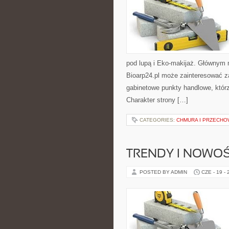
pod lupą i Eko-makijaż. Głównym 
Bioarp24.pl może zainteresować z
gabinetowe punkty handlowe, któr
Charakter strony […]
CATEGORIES:
CHMURA I PRZECH
TRENDY I NOWOŚ
POSTED BY ADMIN
CZE - 19 -