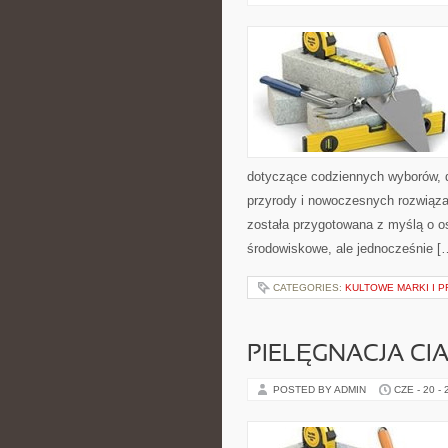
dotyczące codziennych wyborów, d
przyrody i nowoczesnych rozwiąza
została przygotowana z myślą o 
środowiskowe, ale jednocześnie [
CATEGORIES:
KULTOWE MARKI I P
PIELĘGNACJA CI
POSTED BY ADMIN
CZE - 20 -