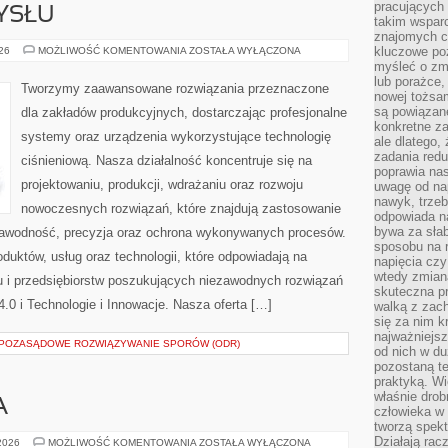
pracujących
YSŁU
takim wspar
znajomych 
HISTORIA
kluczowe poz
026
MOŻLIWOŚĆ KOMENTOWANIA
ZOSTAŁA WYŁĄCZONA
PRZEMYSŁU
myśleć o zm
lub porażce,
Tworzymy zaawansowane rozwiązania przeznaczone
nowej tożsa
są powiązan
dla zakładów produkcyjnych, dostarczając profesjonalne
konkretne za
systemy oraz urządzenia wykorzystujące technologię
ale dlatego,
zadania redu
ciśnieniową. Nasza działalność koncentruje się na
poprawia nas
projektowaniu, produkcji, wdrażaniu oraz rozwoju
uwagę od nap
nawyk, trzeb
nowoczesnych rozwiązań, które znajdują zastosowanie
odpowiada n
bywa za słab
ezawodność, precyzja oraz ochrona wykonywanych procesów.
sposobu na r
oduktów, usług oraz technologii, które odpowiadają na
napięcia cz
wtedy zmian
 i przedsiębiorstw poszukujących niezawodnych rozwiązań
skuteczna pr
0 i Technologie i Innowacje. Nasza oferta […]
walką z zac
się za nim k
najważniejsz
I POZASĄDOWE ROZWIĄZYWANIE SPORÓW (ODR)
od nich w du
pozostaną te
praktyką. Wi
właśnie drob
A
człowieka w
tworzą spekt
Działają rac
ZIELONA
 2026
MOŻLIWOŚĆ KOMENTOWANIA
ZOSTAŁA WYŁĄCZONA