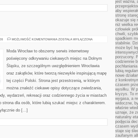
jest ważna, 
przeprojekto
aby wspiera
stronę stare
okazuje się
niż wielka r
człowiek pró
chwili, szy
spadkiem mot
WAŁBRZYCH
026
MOŻLIWOŚĆ KOMENTOWANIA
ZOSTAŁA WYŁĄCZONA
stabilnie. D
może być le
Moda Wrocław to obszerny serwis internetowy
intensywnych
porzucony. P
poświęcony odkrywaniu ciekawych miejsc na Dolnym
codziennie b
Śląsku, ze szczególnym uwzględnieniem Wrocławia
pochłaniania
lubią regula
oraz zakątków, które tworzą niezwykle inspirującą mapę
nowe działan
z konkretny
tej części Polski. Strona jest przestrzenią, w którym
czasem prze
można znaleźć ciekawe opisy dotyczące zwiedzania,
wysiłku. W p
kryzys. To 
zyrody, wydarzeń, rekreacji oraz codziennego życia w miastach
wygasa, a re
 strona dla osób, które lubią szukać miejsc z charakterem.
widoczne, b
właśnie wte
yłącznie do […]
uznaje, że z
naturalny et
podjęcia decy
czasem wyda
staje się śl
zaufanym alb