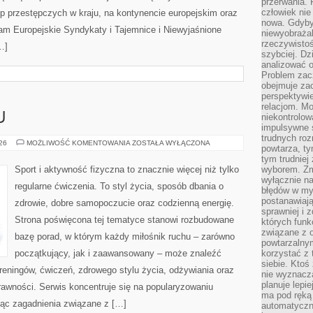
przerwania.
człowiek nie
p przestępczych w kraju, na kontynencie europejskim oraz
nowa. Gdyby 
am Europejskie Syndykaty i Tajemnice i Niewyjaśnione
niewyobraża
rzeczywistoś
…]
szybciej. D
analizować 
Problem zac
obejmuje zac
perspektywie
relacjom. Mo
U
niekontrolow
impulsywne 
trudnych ro
TRENING
026
MOŻLIWOŚĆ KOMENTOWANIA
ZOSTAŁA WYŁĄCZONA
powtarza, tym
W
DOMU
tym trudniej
Sport i aktywność fizyczna to znacznie więcej niż tylko
wyborem. Zm
wyłącznie na
regularne ćwiczenia. To styl życia, sposób dbania o
błędów w my
postanawiają,
zdrowie, dobre samopoczucie oraz codzienną energię.
sprawniej i 
Strona poświęcona tej tematyce stanowi rozbudowane
których funk
związane z o
bazę porad, w którym każdy miłośnik ruchu – zarówno
powtarzalny
początkujący, jak i zaawansowany – może znaleźć
korzystać z 
siebie. Ktoś
reningów, ćwiczeń, zdrowego stylu życia, odżywiania oraz
nie wyznacza
planuje lepi
rawności. Serwis koncentruje się na popularyzowaniu
ma pod ręką 
jąc zagadnienia związane z […]
automatyczn