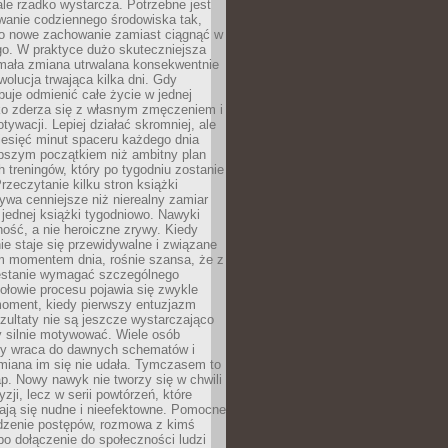
ale rzadko wystarcza. Potrzebne jest
wanie codziennego środowiska tak,
ło nowe zachowanie zamiast ciągnąć w
go. W praktyce dużo skuteczniejsza
 mała zmiana utrwalana konsekwentnie
ewolucja trwająca kilka dni. Gdy
buje odmienić całe życie w jednej
bko zderza się z własnym zmęczeniem i
ywacji. Lepiej działać skromniej, ale
ziesięć minut spaceru każdego dnia
pszym początkiem niż ambitny plan
 treningów, który po tygodniu zostanie
rzeczytanie kilku stron książki
ywa cenniejsze niż nierealny zamiar
 jednej książki tygodniowo. Nawyki
rność, a nie heroiczne zrywy. Kiedy
ie staje się przewidywalne i związane
m momentem dnia, rośnie szansa, że z
stanie wymagać szczególnego
ołowie procesu pojawia się zwykle
moment, kiedy pierwszy entuzjazm
zultaty nie są jeszcze wystarczająco
y silnie motywować. Wiele osób
dy wraca do dawnych schematów i
miana im się nie udała. Tymczasem to
ap. Nowy nawyk nie tworzy się w chwili
zji, lecz w serii powtórzeń, które
ją się nudne i nieefektowne. Pomocne
edzenie postępów, rozmowa z kimś
o dołączenie do społeczności ludzi