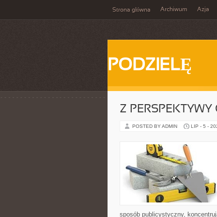
Archiwum
Azja
Strona główna
PODZIELĘ
Z PERSPEKTYWY 
POSTED BY ADMIN
LIP - 5 - 2
sposób publicystyczny, koncentruj