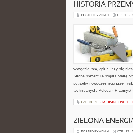
HISTORIA PRZEM
POSTED BY ADMIN
LIP - 1 - 2
wszędzie tam, gdzie liczy się ni
Strona prezentuje bogatą ofertę pr
potrzeby nowoczesnego przemysłu
technicznych. Polecam Przemysł 4.
CATEGORIES:
MEDIACJE ONLINE 
ZIELONA ENERGI
POSTED BY ADMIN
CZE - 27 -