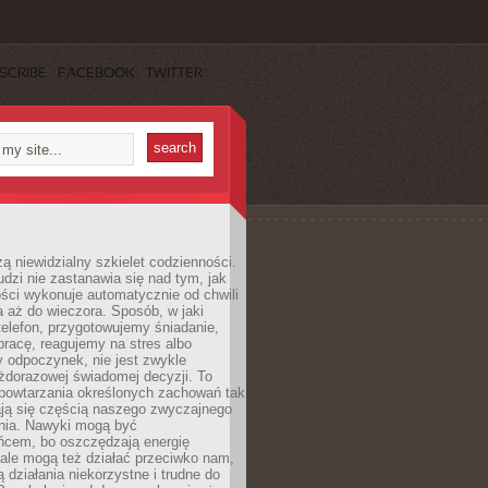
SCRIBE
FACEBOOK
TWITTER
ą niewidzialny szkielet codzienności.
dzi nie zastanawia się nad tym, jak
ści wykonuje automatycznie od chwili
 aż do wieczora. Sposób, w jaki
elefon, przygotowujemy śniadanie,
racę, reagujemy na stres albo
 odpoczynek, nie jest zwykle
żdorazowej świadomej decyzji. To
 powtarzania określonych zachowań tak
ają się częścią naszego zwyczajnego
nia. Nawyki mogą być
ńcem, bo oszczędzają energię
ale mogą też działać przeciwko nam,
ją działania niekorzystne i trudne do