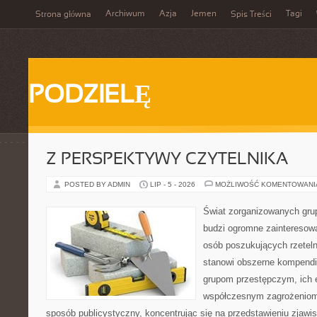
Archiwum
Azja
Jemen
Tagi
Strona główna
Spis Treści
PODZIELĘ
Z PERSPEKTYWY CZYTELNIKA
POSTED BY ADMIN
LIP - 5 - 2026
MOŻLIWOŚĆ KOMENTOWAN
Świat zorganizowanych grup
budzi ogromne zainteresowa
osób poszukujących rzeteln
stanowi obszerne kompendi
grupom przestępczym, ich ew
współczesnym zagrożeniom.
sposób publicystyczny, koncentrując się na przedstawieniu zjawi