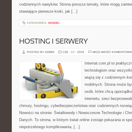
codziennych nawyków. Strona porusza tematy, które mogą zaint
stawiające pierwsze kroki, jak […]
CATEGORIES:
HANDEL
HOSTING I SERWERY
POSTED BY ADMIN
CZE - 17 - 2026
MOŻLIWOŚĆ KOMENTOWA
Internat.com.pl to praktyc
technologiom oraz wszystk
wiążą się z codziennym ko
mobilnych. Strona może b
osób, które chcą uporządk
internetu, sieci bezprzewo
chmury, hostingu, cyberbezpieczeństwa oraz codziennych rozwią
Nowości na stronie: Światłowody i Nowoczesne Technologie i Ch
Danych. To strona, w którym świat online zostaje pokazana w sp
niepotrzebnego komplikowania, […]