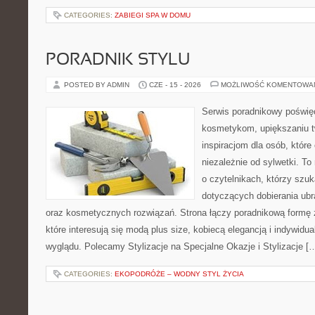
CATEGORIES:
ZABIEGI SPA W DOMU
PORADNIK STYLU
POSTED BY ADMIN
CZE - 15 - 2026
MOŻLIWOŚĆ KOMENTOWA
Serwis poradnikowy poświęc
kosmetykom, upiększaniu 
inspiracjom dla osób, któr
niezależnie od sylwetki. T
o czytelnikach, którzy szu
dotyczących dobierania ubr
oraz kosmetycznych rozwiązań. Strona łączy poradnikową formę 
które interesują się modą plus size, kobiecą elegancją i indywid
wyglądu. Polecamy Stylizacje na Specjalne Okazje i Stylizacje [
CATEGORIES:
EKOPODRÓŻE – WODNY STYL ŻYCIA