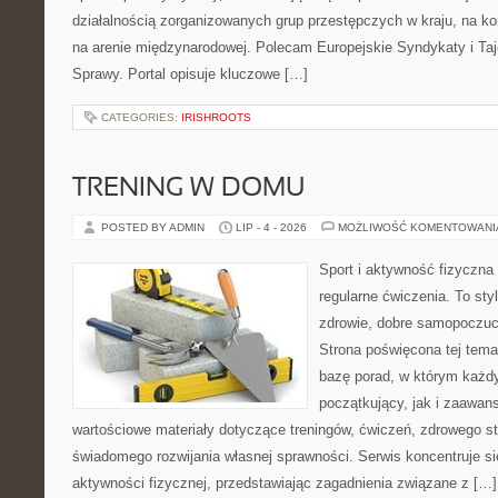
działalnością zorganizowanych grup przestępczych w kraju, na ko
na arenie międzynarodowej. Polecam Europejskie Syndykaty i Taj
Sprawy. Portal opisuje kluczowe […]
CATEGORIES:
IRISHROOTS
TRENING W DOMU
POSTED BY ADMIN
LIP - 4 - 2026
MOŻLIWOŚĆ KOMENTOWAN
Sport i aktywność fizyczna 
regularne ćwiczenia. To sty
zdrowie, dobre samopoczuci
Strona poświęcona tej tem
bazę porad, w którym każdy
początkujący, jak i zaawa
wartościowe materiały dotyczące treningów, ćwiczeń, zdrowego st
świadomego rozwijania własnej sprawności. Serwis koncentruje s
aktywności fizycznej, przedstawiając zagadnienia związane z […]