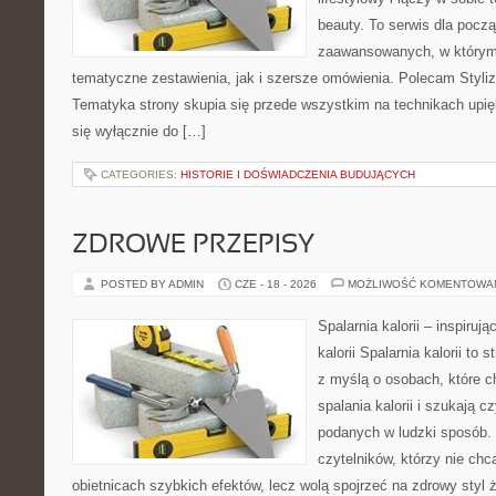
beauty. To serwis dla począ
zaawansowanych, w którym
tematyczne zestawienia, jak i szersze omówienia. Polecam Styliza
Tematyka strony skupia się przede wszystkim na technikach upięk
się wyłącznie do […]
CATEGORIES:
HISTORIE I DOŚWIADCZENIA BUDUJĄCYCH
ZDROWE PRZEPISY
POSTED BY ADMIN
CZE - 18 - 2026
MOŻLIWOŚĆ KOMENTOWA
Spalarnia kalorii – inspiruj
kalorii Spalarnia kalorii to
z myślą o osobach, które 
spalania kalorii i szukają c
podanych w ludzki sposób. 
czytelników, którzy nie chc
obietnicach szybkich efektów, lecz wolą spojrzeć na zdrowy styl 