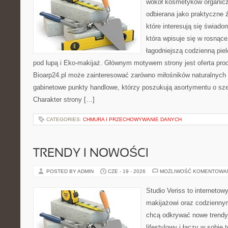
wokół kosmetyków organic
odbierana jako praktyczne ź
które interesują się świado
która wpisuje się w rosnąc
łagodniejszą codzienną pie
pod lupą i Eko-makijaż. Głównym motywem strony jest oferta pr
Bioarp24.pl może zainteresować zarówno miłośników naturalnych 
gabinetowe punkty handlowe, którzy poszukują asortymentu o sz
Charakter strony […]
CATEGORIES:
CHMURA I PRZECHOWYWANIE DANYCH
TRENDY I NOWOŚCI
POSTED BY ADMIN
CZE - 19 - 2026
MOŻLIWOŚĆ KOMENTOWA
Studio Veriss to internetow
makijażowi oraz codziennym
chcą odkrywać nowe trendy
lifestylowy i łączy w sobie