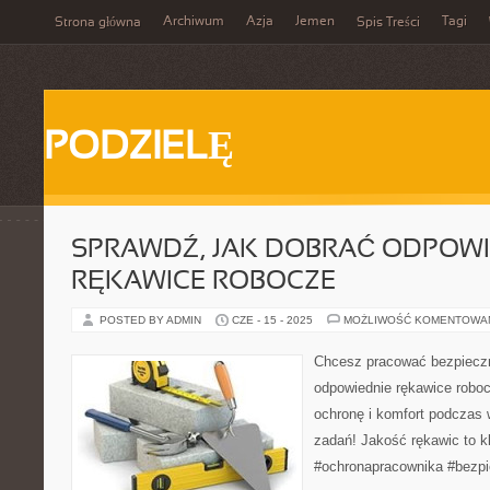
Archiwum
Azja
Jemen
Tagi
Strona główna
Spis Treści
PODZIELĘ
SPRAWDŹ, JAK DOBRAĆ ODPOWI
RĘKAWICE ROBOCZE
POSTED BY ADMIN
CZE - 15 - 2025
MOŻLIWOŚĆ KOMENTOWA
Chcesz pracować bezpieczn
odpowiednie rękawice roboc
ochronę i komfort podczas
zadań! Jakość rękawic to k
#ochronapracownika #bezp