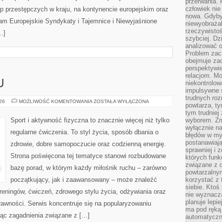
przerwania.
człowiek nie
p przestępczych w kraju, na kontynencie europejskim oraz
nowa. Gdyby 
am Europejskie Syndykaty i Tajemnice i Niewyjaśnione
niewyobraża
rzeczywistoś
…]
szybciej. D
analizować 
Problem zac
obejmuje zac
perspektywie
relacjom. Mo
U
niekontrolow
impulsywne 
trudnych ro
TRENING
026
MOŻLIWOŚĆ KOMENTOWANIA
ZOSTAŁA WYŁĄCZONA
powtarza, tym
W
DOMU
tym trudniej
Sport i aktywność fizyczna to znacznie więcej niż tylko
wyborem. Zm
wyłącznie na
regularne ćwiczenia. To styl życia, sposób dbania o
błędów w my
postanawiają,
zdrowie, dobre samopoczucie oraz codzienną energię.
sprawniej i 
Strona poświęcona tej tematyce stanowi rozbudowane
których funk
związane z o
bazę porad, w którym każdy miłośnik ruchu – zarówno
powtarzalny
początkujący, jak i zaawansowany – może znaleźć
korzystać z 
siebie. Ktoś
reningów, ćwiczeń, zdrowego stylu życia, odżywiania oraz
nie wyznacza
planuje lepi
rawności. Serwis koncentruje się na popularyzowaniu
ma pod ręką 
jąc zagadnienia związane z […]
automatyczn