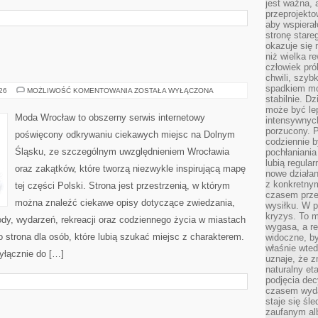
jest ważna, 
przeprojekto
aby wspiera
stronę stare
okazuje się
niż wielka r
człowiek pró
chwili, szy
spadkiem mot
WAŁBRZYCH
026
MOŻLIWOŚĆ KOMENTOWANIA
ZOSTAŁA WYŁĄCZONA
stabilnie. D
może być le
Moda Wrocław to obszerny serwis internetowy
intensywnych
porzucony. P
poświęcony odkrywaniu ciekawych miejsc na Dolnym
codziennie b
Śląsku, ze szczególnym uwzględnieniem Wrocławia
pochłaniania
lubią regula
oraz zakątków, które tworzą niezwykle inspirującą mapę
nowe działan
z konkretny
tej części Polski. Strona jest przestrzenią, w którym
czasem prze
można znaleźć ciekawe opisy dotyczące zwiedzania,
wysiłku. W p
kryzys. To 
zyrody, wydarzeń, rekreacji oraz codziennego życia w miastach
wygasa, a re
 strona dla osób, które lubią szukać miejsc z charakterem.
widoczne, b
właśnie wte
yłącznie do […]
uznaje, że z
naturalny et
podjęcia decy
czasem wyda
staje się śl
zaufanym alb