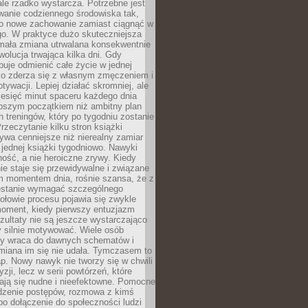
ale rzadko wystarcza. Potrzebne jest
wanie codziennego środowiska tak,
ło nowe zachowanie zamiast ciągnąć w
go. W praktyce dużo skuteczniejsza
 mała zmiana utrwalana konsekwentnie
ewolucja trwająca kilka dni. Gdy
buje odmienić całe życie w jednej
bko zderza się z własnym zmęczeniem i
ywacji. Lepiej działać skromniej, ale
ziesięć minut spaceru każdego dnia
pszym początkiem niż ambitny plan
 treningów, który po tygodniu zostanie
rzeczytanie kilku stron książki
ywa cenniejsze niż nierealny zamiar
 jednej książki tygodniowo. Nawyki
rność, a nie heroiczne zrywy. Kiedy
ie staje się przewidywalne i związane
m momentem dnia, rośnie szansa, że z
stanie wymagać szczególnego
ołowie procesu pojawia się zwykle
moment, kiedy pierwszy entuzjazm
zultaty nie są jeszcze wystarczająco
y silnie motywować. Wiele osób
dy wraca do dawnych schematów i
miana im się nie udała. Tymczasem to
ap. Nowy nawyk nie tworzy się w chwili
zji, lecz w serii powtórzeń, które
ją się nudne i nieefektowne. Pomocne
edzenie postępów, rozmowa z kimś
o dołączenie do społeczności ludzi