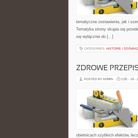
tematyczne zestawienia, jak i sze
Tematyka strony skupia się przede
się wyłącznie do […]
CATEGORIES:
HISTORIE I DOŚWIA
ZDROWE PRZEPI
POSTED BY ADMIN
CZE - 18 -
obietnicach szybkich efektów, lec