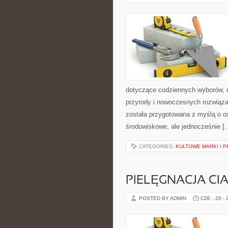
dotyczące codziennych wyborów, d
przyrody i nowoczesnych rozwiąza
została przygotowana z myślą o 
środowiskowe, ale jednocześnie [
CATEGORIES:
KULTOWE MARKI I P
PIELĘGNACJA CI
POSTED BY ADMIN
CZE - 20 -