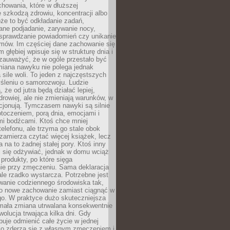
howania, które w dłuższej
 szkodzą zdrowiu, koncentracji albo
że to być odkładanie zadań,
ane podjadanie, zarywanie nocy,
sprawdzanie powiadomień czy unikanie
zmów. Im częściej dane zachowanie się
 głębiej wpisuje się w strukturę dnia i
 zauważyć, że w ogóle przestało być
iana nawyku nie polega jednak
 sile woli. To jeden z najczęstszych
śleniu o samorozwoju. Ludzie
 że od jutra będą działać lepiej,
zdrowiej, ale nie zmieniają warunków, w
cjonują. Tymczasem nawyki są silnie
toczeniem, porą dnia, emocjami i
mi bodźcami. Ktoś chce mniej
telefonu, ale trzyma go stale obok
 zamierza czytać więcej książek, lecz
 na to żadnej stałej pory. Ktoś inny
ej się odżywiać, jednak w domu wciąż
produkty, po które sięga
ie przy zmęczeniu. Sama deklaracja
ale rzadko wystarcza. Potrzebne jest
wanie codziennego środowiska tak,
ło nowe zachowanie zamiast ciągnąć w
go. W praktyce dużo skuteczniejsza
 mała zmiana utrwalana konsekwentnie
ewolucja trwająca kilka dni. Gdy
buje odmienić całe życie w jednej
bko zderza się z własnym zmęczeniem i