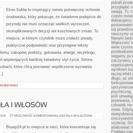
ENERGIA
potrafi przek
przyglądać s
Ekos-Sułów to inspirujący serwis poświęcony ochronie
uwagą. To, c
często mówi 
środowiska, który pokazuje, że świadome podejście do
deklarujemy
przyrody nie musi oznaczać wielkich wyrzeczeń,
postanowień.
się prawdziw
skomplikowanych decyzji ani kosztownych zmian. To
nauczymy si
miejsce, w którym czytelnik może znaleźć porady,
Nawyki tworz
Większość lu
praktyczne podpowiedzi oraz przystępne teksty
wiele czynno
przebudzenia
omu, zakupów, podróży, gotowania, energii, recyklingu,
sięgamy po t
ń wspierających bardziej świadomy styl życia. Strona
zaczynamy p
organizujemy
osobach, które chcą poznawać współczesne wyzwania
wynikiem ka
…]
raczej efekt
długo, aż st
funkcjonowa
ROJEKTANCI
sprzymierze
psychiczną, 
jeśli utrwala
przerwania.
AŁA I WŁOSÓW
człowiek nie
nowa. Gdyby 
niewyobraża
PIELĘGNACJA
 2026
MOŻLIWOŚĆ KOMENTOWANIA
ZOSTAŁA WYŁĄCZONA
rzeczywistoś
CIAŁA
I
szybciej. D
WŁOSÓW
Bioarp24.pl to miejsce w sieci, która koncentruje się
analizować 
Problem zac