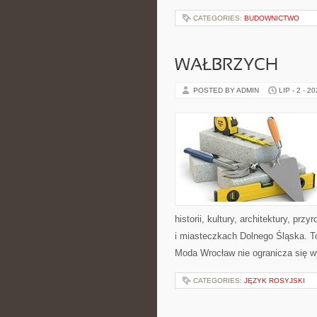
CATEGORIES:
BUDOWNICTWO
WAŁBRZYCH
POSTED BY ADMIN
LIP - 2 - 2
historii, kultury, architektury, pr
i miasteczkach Dolnego Śląska. To
Moda Wrocław nie ogranicza się w
CATEGORIES:
JĘZYK ROSYJSKI