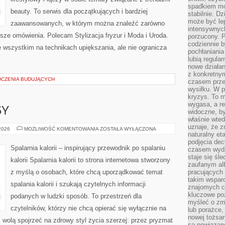
spadkiem mot
beauty. To serwis dla początkujących i bardziej
stabilnie. D
może być le
zaawansowanych, w którym można znaleźć zarówno
intensywnych
rsze omówienia. Polecam Stylizacja fryzur i Moda i Uroda.
porzucony. P
codziennie b
 wszystkim na technikach upiększania, ale nie ogranicza
pochłaniania
lubią regula
nowe działan
z konkretny
DCZENIA BUDUJĄCYCH
czasem prze
wysiłku. W p
kryzys. To 
wygasa, a re
SY
widoczne, b
właśnie wte
uznaje, że z
ZDROWE
 2026
MOŻLIWOŚĆ KOMENTOWANIA
ZOSTAŁA WYŁĄCZONA
naturalny et
PRZEPISY
podjęcia decy
Spalarnia kalorii – inspirujący przewodnik po spalaniu
czasem wyda
staje się śl
kalorii Spalarnia kalorii to strona internetowa stworzony
zaufanym alb
z myślą o osobach, które chcą uporządkować temat
pracujących
takim wspar
spalania kalorii i szukają czytelnych informacji
znajomych 
kluczowe poz
podanych w ludzki sposób. To przestrzeń dla
myśleć o zm
czytelników, którzy nie chcą opierać się wyłącznie na
lub porażce,
nowej tożsa
z wolą spojrzeć na zdrowy styl życia szerzej: przez pryzmat
są powiązan