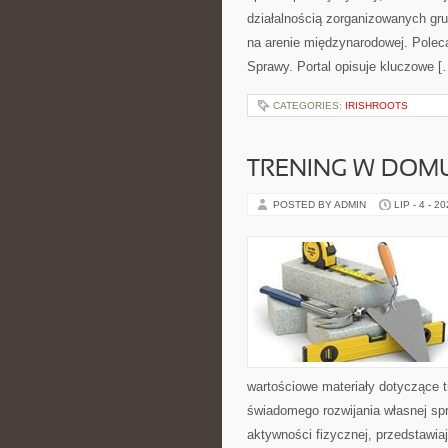
działalnością zorganizowanych gru
na arenie międzynarodowej. Polec
Sprawy. Portal opisuje kluczowe [
CATEGORIES:
IRISHROOTS
TRENING W DOM
POSTED BY ADMIN
LIP - 4 - 2
wartościowe materiały dotyczące t
świadomego rozwijania własnej sp
aktywności fizycznej, przedstawia