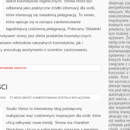
wokół kosmetyków organicznych. Strona może być
obejmuje zac
perspektywie
odbierana jako praktyczne źródło informacji dla osób,
relacjom. Mo
które interesują się świadomą pielęgnacją. To serwis,
niekontrolow
impulsywne 
która wpisuje się w rosnące zainteresowanie
trudnych ro
łagodniejszą codzienną pielęgnacją. Polecamy Składniki
powtarza, tym
tym trudniej
motywem strony jest oferta produktów kosmetycznych.
wyborem. Zm
wyłącznie na
arówno miłośników naturalnych kosmetyków, jak i
błędów w my
zy poszukują asortymentu o szerokim zastosowaniu.
postanawiają,
sprawniej i 
których funk
związane z o
powtarzalny
OWYWANIE DANYCH
korzystać z 
siebie. Ktoś
nie wyznacza
planuje lepi
CI
ma pod ręką 
automatyczn
TRENDY
 2026
MOŻLIWOŚĆ KOMENTOWANIA
ZOSTAŁA WYŁĄCZONA
jest ważna, 
I
przeprojekto
NOWOŚCI
aby wspiera
Studio Veriss to internetowy blog poświęcony
stronę stare
makijażowi oraz codziennym inspiracjom dla osób, które
okazuje się
niż wielka r
chcą odkrywać nowe trendy. Strona ma charakter
człowiek pró
chwili, szy
lifestylowy i łączy w sobie tematy związane z trendami