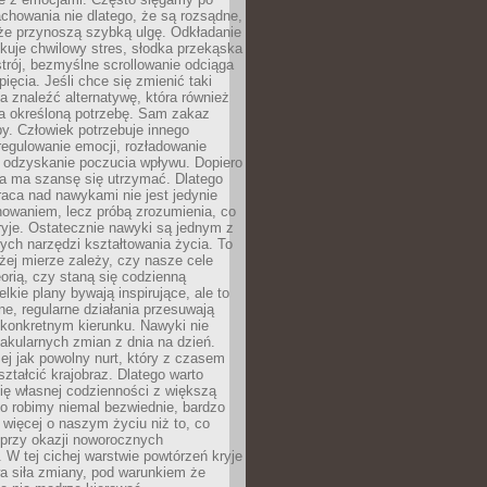
chowania nie dlatego, że są rozsądne,
 że przynoszą szybką ulgę. Odkładanie
kuje chwilowy stres, słodka przekąska
trój, bezmyślne scrollowanie odciąga
ięcia. Jeśli chce się zmienić taki
a znaleźć alternatywę, która również
a określoną potrzebę. Sam zakaz
y. Człowiek potrzebuje innego
egulowanie emocji, rozładowanie
y odzyskanie poczucia wpływu. Dopiero
a ma szansę się utrzymać. Dlatego
aca nad nawykami nie jest jedynie
howaniem, lecz próbą zrozumienia, co
ryje. Ostatecznie nawyki są jednym z
ych narzędzi kształtowania życia. To
żej mierze zależy, czy nasze cele
orią, czy staną się codzienną
elkie plany bywają inspirujące, ale to
ne, regularne działania przesuwają
 konkretnym kierunku. Nawyki nie
akularnych zmian z dnia na dzień.
zej jak powolny nurt, który z czasem
ształcić krajobraz. Dlatego warto
ię własnej codzienności z większą
o robimy niemal bezwiednie, bardzo
więcej o naszym życiu niż to, co
 przy okazji noworocznych
 W tej cichej warstwie powtórzeń kryje
a siła zmiany, pod warunkiem że