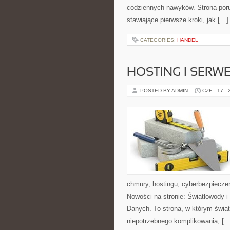
codziennych nawyków. Strona por
stawiające pierwsze kroki, jak […]
CATEGORIES:
HANDEL
HOSTING I SERW
POSTED BY ADMIN
CZE - 17 -
chmury, hostingu, cyberbezpiecze
Nowości na stronie: Światłowody 
Danych. To strona, w którym świat
niepotrzebnego komplikowania, […