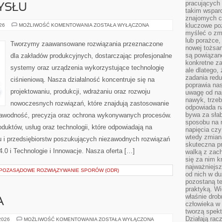
pracujących
YSŁU
takim wspar
znajomych 
HISTORIA
kluczowe poz
026
MOŻLIWOŚĆ KOMENTOWANIA
ZOSTAŁA WYŁĄCZONA
PRZEMYSŁU
myśleć o zm
lub porażce,
Tworzymy zaawansowane rozwiązania przeznaczone
nowej tożsa
są powiązan
dla zakładów produkcyjnych, dostarczając profesjonalne
konkretne za
systemy oraz urządzenia wykorzystujące technologię
ale dlatego,
zadania redu
ciśnieniową. Nasza działalność koncentruje się na
poprawia nas
projektowaniu, produkcji, wdrażaniu oraz rozwoju
uwagę od nap
nawyk, trzeb
nowoczesnych rozwiązań, które znajdują zastosowanie
odpowiada n
bywa za słab
ezawodność, precyzja oraz ochrona wykonywanych procesów.
sposobu na r
oduktów, usług oraz technologii, które odpowiadają na
napięcia cz
wtedy zmian
 i przedsiębiorstw poszukujących niezawodnych rozwiązań
skuteczna pr
0 i Technologie i Innowacje. Nasza oferta […]
walką z zac
się za nim k
najważniejsz
I POZASĄDOWE ROZWIĄZYWANIE SPORÓW (ODR)
od nich w du
pozostaną te
praktyką. Wi
właśnie drob
A
człowieka w
tworzą spekt
Działają rac
ZIELONA
 2026
MOŻLIWOŚĆ KOMENTOWANIA
ZOSTAŁA WYŁĄCZONA