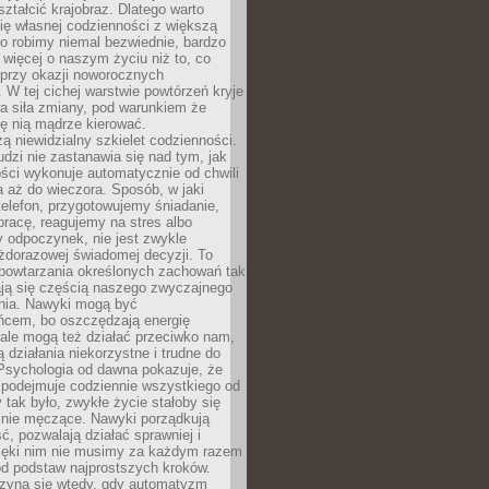
ształcić krajobraz. Dlatego warto
ię własnej codzienności z większą
o robimy niemal bezwiednie, bardzo
więcej o naszym życiu niż to, co
 przy okazji noworocznych
 W tej cichej warstwie powtórzeń kryje
a siła zmiany, pod warunkiem że
ę nią mądrze kierować.
ą niewidzialny szkielet codzienności.
dzi nie zastanawia się nad tym, jak
ści wykonuje automatycznie od chwili
 aż do wieczora. Sposób, w jaki
elefon, przygotowujemy śniadanie,
racę, reagujemy na stres albo
 odpoczynek, nie jest zwykle
żdorazowej świadomej decyzji. To
 powtarzania określonych zachowań tak
ają się częścią naszego zwyczajnego
nia. Nawyki mogą być
ńcem, bo oszczędzają energię
ale mogą też działać przeciwko nam,
ją działania niekorzystne i trudne do
 Psychologia od dawna pokazuje, że
 podejmuje codziennie wszystkiego od
tak było, zwykłe życie stałoby się
lnie męczące. Nawyki porządkują
ć, pozwalają działać sprawniej i
zięki nim nie musimy za każdym razem
od podstaw najprostszych kroków.
zyna się wtedy, gdy automatyzm