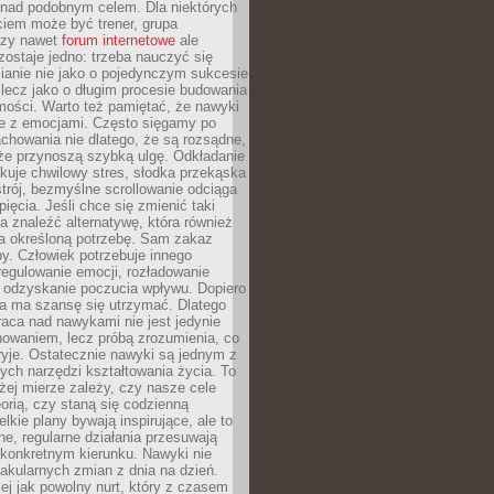
 nad podobnym celem. Dla niektórych
ciem może być trener, grupa
czy nawet
forum internetowe
ale
ostaje jedno: trzeba nauczyć się
ianie nie jako o pojedynczym sukcesie
 lecz jako o długim procesie budowania
mości. Warto też pamiętać, że nawyki
e z emocjami. Często sięgamy po
chowania nie dlatego, że są rozsądne,
 że przynoszą szybką ulgę. Odkładanie
kuje chwilowy stres, słodka przekąska
trój, bezmyślne scrollowanie odciąga
ięcia. Jeśli chce się zmienić taki
a znaleźć alternatywę, która również
a określoną potrzebę. Sam zakaz
y. Człowiek potrzebuje innego
egulowanie emocji, rozładowanie
y odzyskanie poczucia wpływu. Dopiero
a ma szansę się utrzymać. Dlatego
aca nad nawykami nie jest jedynie
howaniem, lecz próbą zrozumienia, co
ryje. Ostatecznie nawyki są jednym z
ych narzędzi kształtowania życia. To
żej mierze zależy, czy nasze cele
orią, czy staną się codzienną
elkie plany bywają inspirujące, ale to
ne, regularne działania przesuwają
 konkretnym kierunku. Nawyki nie
akularnych zmian z dnia na dzień.
zej jak powolny nurt, który z czasem