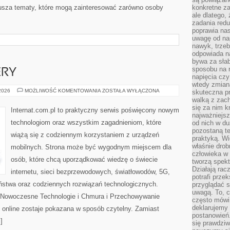
usza tematy, które mogą zainteresować zarówno osoby
konkretne za
ale dlatego,
zadania redu
poprawia nas
uwagę od nap
nawyk, trzeb
odpowiada n
bywa za słab
sposobu na r
ERY
napięcia cz
wtedy zmian
HOSTING
 2026
MOŻLIWOŚĆ KOMENTOWANIA
ZOSTAŁA WYŁĄCZONA
skuteczna pr
I
walką z zac
SERWERY
się za nim k
Internat.com.pl to praktyczny serwis poświęcony nowym
najważniejsz
technologiom oraz wszystkim zagadnieniom, które
od nich w du
pozostaną te
wiążą się z codziennym korzystaniem z urządzeń
praktyką. Wi
właśnie drob
mobilnych. Strona może być wygodnym miejscem dla
człowieka w
osób, które chcą uporządkować wiedzę o świecie
tworzą spekt
Działają rac
internetu, sieci bezprzewodowych, światłowodów, 5G,
potrafi przek
ństwa oraz codziennych rozwiązań technologicznych.
przyglądać s
uwagą. To, c
i Nowoczesne Technologie i Chmura i Przechowywanie
często mówi 
deklarujemy
 online zostaje pokazana w sposób czytelny. Zamiast
postanowień.
]
się prawdziw