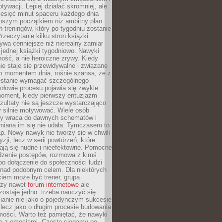
ywacji. Lepiej działać skromniej, ale
ziesięć minut spaceru każdego dnia
pszym początkiem niż ambitny plan
 treningów, który po tygodniu zostanie
rzeczytanie kilku stron książki
ywa cenniejsze niż nierealny zamiar
 jednej książki tygodniowo. Nawyki
rność, a nie heroiczne zrywy. Kiedy
ie staje się przewidywalne i związane
m momentem dnia, rośnie szansa, że z
stanie wymagać szczególnego
ołowie procesu pojawia się zwykle
moment, kiedy pierwszy entuzjazm
zultaty nie są jeszcze wystarczająco
y silnie motywować. Wiele osób
dy wraca do dawnych schematów i
miana im się nie udała. Tymczasem to
ap. Nowy nawyk nie tworzy się w chwili
zji, lecz w serii powtórzeń, które
ją się nudne i nieefektowne. Pomocne
edzenie postępów, rozmowa z kimś
o dołączenie do społeczności ludzi
 nad podobnym celem. Dla niektórych
ciem może być trener, grupa
czy nawet
forum internetowe
ale
ostaje jedno: trzeba nauczyć się
ianie nie jako o pojedynczym sukcesie
 lecz jako o długim procesie budowania
mości. Warto też pamiętać, że nawyki
e z emocjami. Często sięgamy po