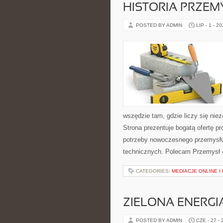
HISTORIA PRZEM
POSTED BY ADMIN
LIP - 1 - 2
wszędzie tam, gdzie liczy się ni
Strona prezentuje bogatą ofertę pr
potrzeby nowoczesnego przemysłu
technicznych. Polecam Przemysł 4.
CATEGORIES:
MEDIACJE ONLINE 
ZIELONA ENERGI
POSTED BY ADMIN
CZE - 27 -