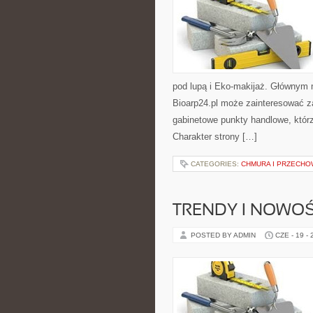
pod lupą i Eko-makijaż. Głównym 
Bioarp24.pl może zainteresować z
gabinetowe punkty handlowe, któr
Charakter strony […]
CATEGORIES:
CHMURA I PRZECH
TRENDY I NOWOŚ
POSTED BY ADMIN
CZE - 19 -