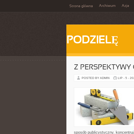
Archiwum
Azja
Strona główna
PODZIELĘ
Z PERSPEKTYWY 
POSTED BY ADMIN
LIP - 5 - 2
sposób publicystyczny, koncentruj