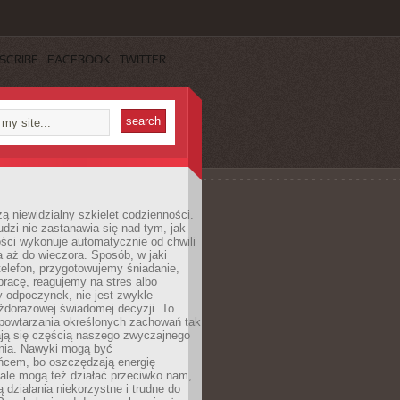
SCRIBE
FACEBOOK
TWITTER
ą niewidzialny szkielet codzienności.
dzi nie zastanawia się nad tym, jak
ści wykonuje automatycznie od chwili
 aż do wieczora. Sposób, w jaki
elefon, przygotowujemy śniadanie,
racę, reagujemy na stres albo
 odpoczynek, nie jest zwykle
żdorazowej świadomej decyzji. To
 powtarzania określonych zachowań tak
ają się częścią naszego zwyczajnego
nia. Nawyki mogą być
ńcem, bo oszczędzają energię
ale mogą też działać przeciwko nam,
ją działania niekorzystne i trudne do