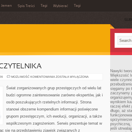
Jemen
Tagi
Tagi
Spis Treści
Wybierać
SUB
CZYTELNIKA
Nawyki tworz
Większość lu
Z
026
MOŻLIWOŚĆ KOMENTOWANIA
ZOSTAŁA WYŁĄCZONA
wiele czynno
PERSPEKTYWY
CZYTELNIKA
przebudzenia
Świat zorganizowanych grup przestępczych od wielu lat
sięgamy po t
zaczynamy p
budzi ogromne zainteresowanie zarówno ekspertów, jak i
organizujemy
wynikiem ka
osób poszukujących rzetelnych informacji. Strona
raczej efekt
stanowi obszerne kompendium informacji poświęcone
długo, aż st
funkcjonowa
grupom przestępczym, ich ewolucji, organizacji, a także
sprzymierze
współczesnym zagrożeniom. Serwis prezentuje temat w
psychiczną, 
jeśli utrwala
ąc się na przedstawieniu zjawisk związanych z