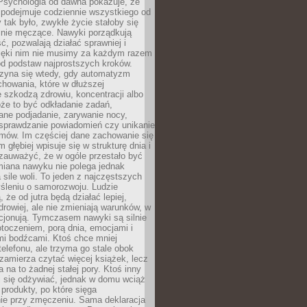
 Psychologia od dawna pokazuje, że
 podejmuje codziennie wszystkiego od
tak było, zwykłe życie stałoby się
lnie męczące. Nawyki porządkują
ć, pozwalają działać sprawniej i
zięki nim nie musimy za każdym razem
od podstaw najprostszych kroków.
zyna się wtedy, gdy automatyzm
howania, które w dłuższej
 szkodzą zdrowiu, koncentracji albo
że to być odkładanie zadań,
ane podjadanie, zarywanie nocy,
sprawdzanie powiadomień czy unikanie
zmów. Im częściej dane zachowanie się
 głębiej wpisuje się w strukturę dnia i
 zauważyć, że w ogóle przestało być
iana nawyku nie polega jednak
 sile woli. To jeden z najczęstszych
śleniu o samorozwoju. Ludzie
 że od jutra będą działać lepiej,
zdrowiej, ale nie zmieniają warunków, w
cjonują. Tymczasem nawyki są silnie
toczeniem, porą dnia, emocjami i
mi bodźcami. Ktoś chce mniej
telefonu, ale trzyma go stale obok
 zamierza czytać więcej książek, lecz
 na to żadnej stałej pory. Ktoś inny
ej się odżywiać, jednak w domu wciąż
produkty, po które sięga
ie przy zmęczeniu. Sama deklaracja