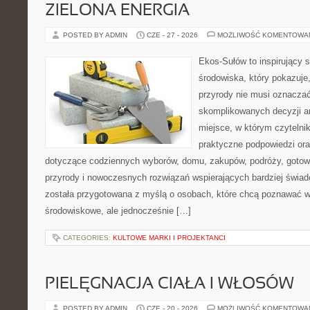
ZIELONA ENERGIA
POSTED BY ADMIN
CZE - 27 - 2026
MOŻLIWOŚĆ KOMENTOWA
Ekos-Sułów to inspirujący 
środowiska, który pokazuje
przyrody nie musi oznaczać
skomplikowanych decyzji a
miejsce, w którym czytelni
praktyczne podpowiedzi ora
dotyczące codziennych wyborów, domu, zakupów, podróży, gotowan
przyrody i nowoczesnych rozwiązań wspierających bardziej świad
została przygotowana z myślą o osobach, które chcą poznawać 
środowiskowe, ale jednocześnie […]
CATEGORIES:
KULTOWE MARKI I PROJEKTANCI
PIELĘGNACJA CIAŁA I WŁOSÓW
POSTED BY ADMIN
CZE - 20 - 2026
MOŻLIWOŚĆ KOMENTOWA