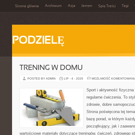
Archiwum
Azja
Jemen
Tagi
Strona główna
Spis Treści
PODZIELĘ
TRENING W DOMU
POSTED BY ADMIN
LIP - 4 - 2026
MOŻLIWOŚĆ KOMENTOWAN
Sport i aktywność fizyczna 
regularne ćwiczenia. To sty
zdrowie, dobre samopoczuci
Strona poświęcona tej tem
bazę porad, w którym każdy
początkujący, jak i zaawa
wartościowe materiały dotyczące treningów, ćwiczeń, zdrowego st