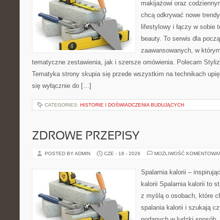
makijażowi oraz codziennym
chcą odkrywać nowe trendy
lifestylowy i łączy w sobie
beauty. To serwis dla począ
zaawansowanych, w którym
tematyczne zestawienia, jak i szersze omówienia. Polecam Styliza
Tematyka strony skupia się przede wszystkim na technikach upięk
się wyłącznie do […]
CATEGORIES:
HISTORIE I DOŚWIADCZENIA BUDUJĄCYCH
ZDROWE PRZEPISY
POSTED BY ADMIN
CZE - 18 - 2026
MOŻLIWOŚĆ KOMENTOWA
Spalarnia kalorii – inspiruj
kalorii Spalarnia kalorii to
z myślą o osobach, które 
spalania kalorii i szukają c
podanych w ludzki sposób. 