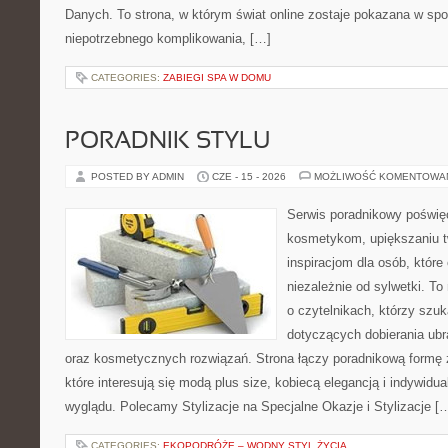
Danych. To strona, w którym świat online zostaje pokazana w sp
niepotrzebnego komplikowania, […]
CATEGORIES:
ZABIEGI SPA W DOMU
PORADNIK STYLU
POSTED BY ADMIN
CZE - 15 - 2026
MOŻLIWOŚĆ KOMENTOWA
Serwis poradnikowy poświęc
kosmetykom, upiększaniu 
inspiracjom dla osób, któr
niezależnie od sylwetki. T
o czytelnikach, którzy szu
dotyczących dobierania ubr
oraz kosmetycznych rozwiązań. Strona łączy poradnikową formę 
które interesują się modą plus size, kobiecą elegancją i indywid
wyglądu. Polecamy Stylizacje na Specjalne Okazje i Stylizacje [
CATEGORIES:
EKOPODRÓŻE – WODNY STYL ŻYCIA