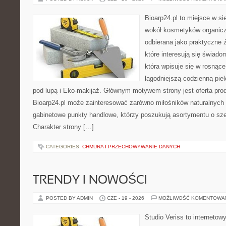
Bioarp24.pl to miejsce w sie
wokół kosmetyków organic
odbierana jako praktyczne ź
które interesują się świado
która wpisuje się w rosnąc
łagodniejszą codzienną pie
pod lupą i Eko-makijaż. Głównym motywem strony jest oferta pr
Bioarp24.pl może zainteresować zarówno miłośników naturalnych 
gabinetowe punkty handlowe, którzy poszukują asortymentu o sz
Charakter strony […]
CATEGORIES:
CHMURA I PRZECHOWYWANIE DANYCH
TRENDY I NOWOŚCI
POSTED BY ADMIN
CZE - 19 - 2026
MOŻLIWOŚĆ KOMENTOWA
Studio Veriss to internetow