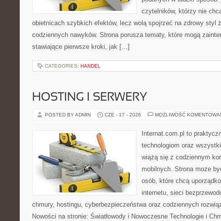
czytelników, którzy nie chc
obietnicach szybkich efektów, lecz wolą spojrzeć na zdrowy styl 
codziennych nawyków. Strona porusza tematy, które mogą zaint
stawiające pierwsze kroki, jak […]
CATEGORIES:
HANDEL
HOSTING I SERWERY
POSTED BY ADMIN
CZE - 17 - 2026
MOŻLIWOŚĆ KOMENTOWA
Internat.com.pl to praktyc
technologiom oraz wszystk
wiążą się z codziennym ko
mobilnych. Strona może b
osób, które chcą uporządk
internetu, sieci bezprzewo
chmury, hostingu, cyberbezpieczeństwa oraz codziennych rozwią
Nowości na stronie: Światłowody i Nowoczesne Technologie i Ch