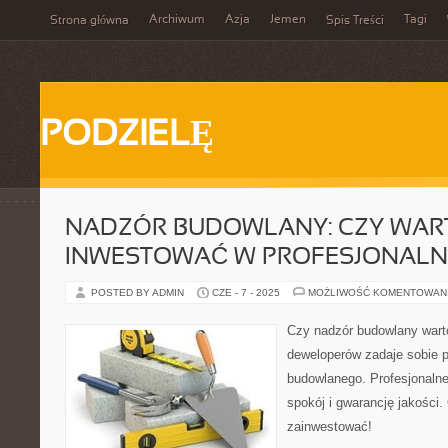
Archiwum
Azja
Jemen
Tagi
Strona główna
Spis Treści
PODZIELĘ
NADZÓR BUDOWLANY: CZY WAR
INWESTOWAĆ W PROFESJONALNE
POSTED BY ADMIN
CZE - 7 - 2025
MOŻLIWOŚĆ KOMENTOWAN
Czy nadzór budowlany warto
deweloperów zadaje sobie po
budowlanego. Profesjonaln
spokój i gwarancję jakości.
zainwestować!