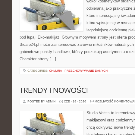
wokół kosmetyków organic
odbierana jako praktyczne ź
które interesują się świado
która wpisuje się w rosnąc
łagodniejszą codzienną pie
pod lupą i Eko-makijaż. Głównym motywem strony jest oferta pr
Bioarp24.pl może zainteresować zarówno miłośników naturalnych 
gabinetowe punkty handlowe, którzy poszukują asortymentu o sz
Charakter strony […]
CATEGORIES:
CHMURA I PRZECHOWYWANIE DANYCH
TRENDY I NOWOŚCI
POSTED BY ADMIN
CZE - 19 - 2026
MOŻLIWOŚĆ KOMENTOWA
Studio Veriss to internetow
makijażowi oraz codziennym
chcą odkrywać nowe trendy
lifestylowy i łączy w sobie