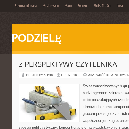
Archiwum
Azja
Jemen
Tagi
Strona główna
Spis Treści
PODZIELĘ
Z PERSPEKTYWY CZYTELNIKA
POSTED BY ADMIN
LIP - 5 - 2026
MOŻLIWOŚĆ KOMENTOWAN
Świat zorganizowanych grup
budzi ogromne zainteresowa
osób poszukujących rzeteln
stanowi obszerne kompendi
grupom przestępczym, ich ew
współczesnym zagrożeniom.
sposób publicystyczny, koncentrując się na przedstawieniu zjawi