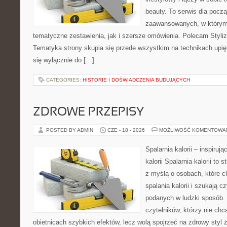
beauty. To serwis dla począ
zaawansowanych, w którym
tematyczne zestawienia, jak i szersze omówienia. Polecam Styliza
Tematyka strony skupia się przede wszystkim na technikach upięk
się wyłącznie do […]
CATEGORIES:
HISTORIE I DOŚWIADCZENIA BUDUJĄCYCH
ZDROWE PRZEPISY
POSTED BY ADMIN
CZE - 18 - 2026
MOŻLIWOŚĆ KOMENTOWA
Spalarnia kalorii – inspiruj
kalorii Spalarnia kalorii to
z myślą o osobach, które 
spalania kalorii i szukają c
podanych w ludzki sposób. 
czytelników, którzy nie chc
obietnicach szybkich efektów, lecz wolą spojrzeć na zdrowy styl 