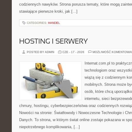
codziennych nawyków. Strona porusza tematy, które mogą zaint
stawiające pierwsze kroki, jak […]
CATEGORIES:
HANDEL
HOSTING I SERWERY
POSTED BY ADMIN
CZE - 17 - 2026
MOŻLIWOŚĆ KOMENTOWA
Internat.com.pl to praktyc
technologiom oraz wszystk
wiążą się z codziennym ko
mobilnych. Strona może b
osób, które chcą uporządk
internetu, sieci bezprzewo
chmury, hostingu, cyberbezpieczeństwa oraz codziennych rozwią
Nowości na stronie: Światłowody i Nowoczesne Technologie i Ch
Danych. To strona, w którym świat online zostaje pokazana w sp
niepotrzebnego komplikowania, […]