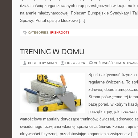
działalnością zorganizowanych grup przestępczych w kraju, na ko
na arenie międzynarodowej. Polecam Europejskie Syndykaty i Taj
Sprawy. Portal opisuje kluczowe […]
CATEGORIES:
IRISHROOTS
TRENING W DOMU
POSTED BY ADMIN
LIP - 4 - 2026
MOŻLIWOŚĆ KOMENTOWAN
Sport i aktywność fizyczna 
regularne ćwiczenia. To sty
zdrowie, dobre samopoczuci
Strona poświęcona tej tem
bazę porad, w którym każdy
początkujący, jak i zaawa
wartościowe materiały dotyczące treningów, ćwiczeń, zdrowego st
świadomego rozwijania własnej sprawności. Serwis koncentruje s
aktywności fizycznej, przedstawiając zagadnienia związane z […]