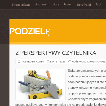
Archiwum
Azja
Jemen
Tagi
Strona główna
Spis Treści
PODZIELĘ
Z PERSPEKTYWY CZYTELNIKA
POSTED BY ADMIN
LIP - 5 - 2026
MOŻLIWOŚĆ KOMENTOWAN
Świat zorganizowanych grup
budzi ogromne zainteresowa
osób poszukujących rzeteln
stanowi obszerne kompendi
grupom przestępczym, ich ew
współczesnym zagrożeniom.
sposób publicystyczny, koncentrując się na przedstawieniu zjawi