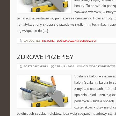
beauty. To serwis dla począ
zaawansowanych, w którym
tematyczne zestawienia, jak i szersze omówienia. Polecam Styliza
Tematyka strony skupia się przede wszystkim na technikach upięk
się wyłącznie do […]
CATEGORIES:
HISTORIE I DOŚWIADCZENIA BUDUJĄCYCH
ZDROWE PRZEPISY
POSTED BY ADMIN
CZE - 18 - 2026
MOŻLIWOŚĆ KOMENTOWA
Spalarnia kalorii – inspiruj
kalorii Spalarnia kalorii to
z myślą o osobach, które 
spalania kalorii i szukają c
podanych w ludzki sposób. 
czytelników, którzy nie chc
obietnicach szybkich efektów, lecz wolą spojrzeć na zdrowy styl 