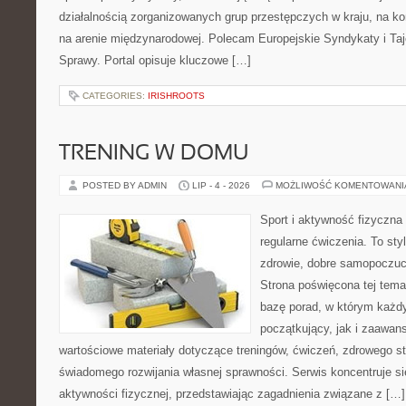
działalnością zorganizowanych grup przestępczych w kraju, na ko
na arenie międzynarodowej. Polecam Europejskie Syndykaty i Taj
Sprawy. Portal opisuje kluczowe […]
CATEGORIES:
IRISHROOTS
TRENING W DOMU
POSTED BY ADMIN
LIP - 4 - 2026
MOŻLIWOŚĆ KOMENTOWAN
Sport i aktywność fizyczna 
regularne ćwiczenia. To sty
zdrowie, dobre samopoczuci
Strona poświęcona tej tem
bazę porad, w którym każdy
początkujący, jak i zaawa
wartościowe materiały dotyczące treningów, ćwiczeń, zdrowego st
świadomego rozwijania własnej sprawności. Serwis koncentruje s
aktywności fizycznej, przedstawiając zagadnienia związane z […]