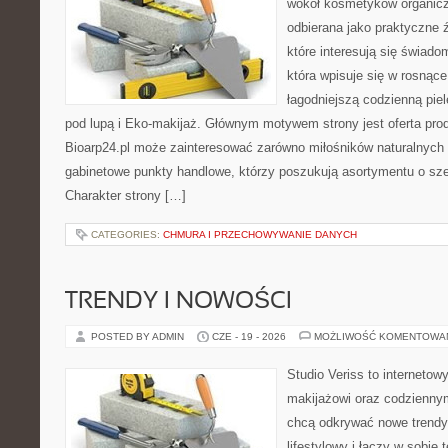
wokół kosmetyków organic
odbierana jako praktyczne ź
które interesują się świado
która wpisuje się w rosnąc
łagodniejszą codzienną pie
pod lupą i Eko-makijaż. Głównym motywem strony jest oferta pr
Bioarp24.pl może zainteresować zarówno miłośników naturalnych 
gabinetowe punkty handlowe, którzy poszukują asortymentu o sz
Charakter strony […]
CATEGORIES:
CHMURA I PRZECHOWYWANIE DANYCH
TRENDY I NOWOŚCI
POSTED BY ADMIN
CZE - 19 - 2026
MOŻLIWOŚĆ KOMENTOWA
Studio Veriss to internetow
makijażowi oraz codziennym
chcą odkrywać nowe trendy
lifestylowy i łączy w sobie