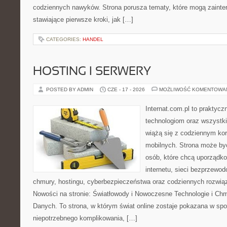
codziennych nawyków. Strona porusza tematy, które mogą zaint
stawiające pierwsze kroki, jak […]
CATEGORIES:
HANDEL
HOSTING I SERWERY
POSTED BY ADMIN
CZE - 17 - 2026
MOŻLIWOŚĆ KOMENTOWA
Internat.com.pl to praktyc
technologiom oraz wszystk
wiążą się z codziennym ko
mobilnych. Strona może b
osób, które chcą uporządk
internetu, sieci bezprzewo
chmury, hostingu, cyberbezpieczeństwa oraz codziennych rozwią
Nowości na stronie: Światłowody i Nowoczesne Technologie i Ch
Danych. To strona, w którym świat online zostaje pokazana w sp
niepotrzebnego komplikowania, […]