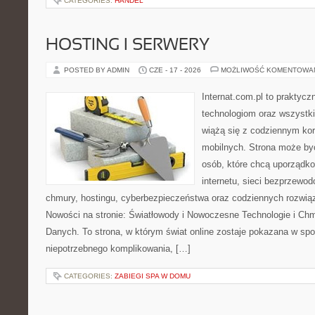
CATEGORIES:
HANDEL
HOSTING I SERWERY
POSTED BY ADMIN
CZE - 17 - 2026
MOŻLIWOŚĆ KOMENTOWA
Internat.com.pl to praktyc
technologiom oraz wszystk
wiążą się z codziennym ko
mobilnych. Strona może b
osób, które chcą uporządk
internetu, sieci bezprzewo
chmury, hostingu, cyberbezpieczeństwa oraz codziennych rozwią
Nowości na stronie: Światłowody i Nowoczesne Technologie i Ch
Danych. To strona, w którym świat online zostaje pokazana w sp
niepotrzebnego komplikowania, […]
CATEGORIES:
ZABIEGI SPA W DOMU