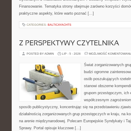
Finansowanie. Tematyka strony obejmuje zarówno korzyści domów
praktyczne aspekty, które warto poznać […]
CATEGORIES:
BALTICAYACHTS
Z PERSPEKTYWY CZYTELNIKA
POSTED BY ADMIN
LIP - 5 - 2026
MOŻLIWOŚĆ KOMENTOWAN
Świat zorganizowanych grup
budzi ogromne zainteresowa
osób poszukujących rzeteln
stanowi obszerne kompendi
grupom przestępczym, ich ew
współczesnym zagrożeniom.
sposób publicystyczny, koncentrując się na przedstawieniu zjawi
działalnością zorganizowanych grup przestępczych w kraju, na ko
na arenie międzynarodowej. Polecam Europejskie Syndykaty i Taj
Sprawy. Portal opisuje kluczowe […]