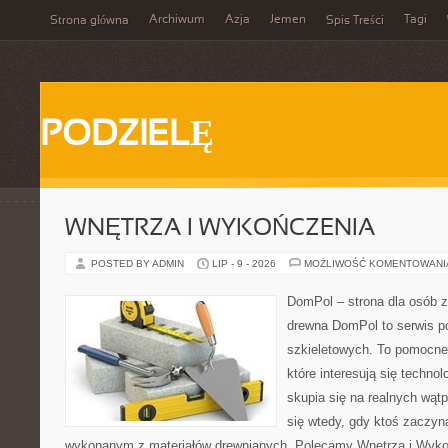
Archiwum
Azja
Jemen
Tagi
Strona główna
Spis Treści
PODZIELĘ
WNĘTRZA I WYKOŃCZENIA
POSTED BY ADMIN
LIP - 9 - 2026
MOŻLIWOŚĆ KOMENTOWAN
DomPol – strona dla osób 
drewna DomPol to serwis 
szkieletowych. To pomocne 
które interesują się techno
skupia się na realnych wątp
się wtedy, gdy ktoś zaczy
wykonanym z materiałów drewnianych. Polecamy Wnętrza i Wykoń