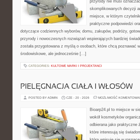
przyrody nie musi oznaczać
skomplikowanych decyzji a
miejsce, w którym czytelni
praktyczne podpowiedzi ora
dotyczące codziennych wyborów, domu, zakupów, podróży, gotowan
przyrody i nowoczesnych rozwiązań wspierających bardziej świad
została przygotowana z myślą o osobach, które chcą poznawać 
środowiskowe, ale jednocześnie […]
CATEGORIES:
KULTOWE MARKI I PROJEKTANCI
PIELĘGNACJA CIAŁA I WŁOSÓW
POSTED BY ADMIN
CZE - 20 - 2026
MOŻLIWOŚĆ KOMENTOWA
Bioarp24.pl to miejsce w sie
wokół kosmetyków organic
odbierana jako praktyczne ź
które interesują się świado
która wpisuje się w rosnąc