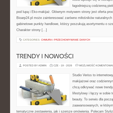
łagodniejszą codzienną pie
pod lupą i Eko-makijaż. Głównym motywem strony jest oferta pr
Bioarp24.pl może zainteresować zarówno miłośników naturalnych 
gabinetowe punkty handlowe, którzy poszukują asortymentu o sz
Charakter strony […]
CATEGORIES:
CHMURA I PRZECHOWYWANIE DANYCH
TRENDY I NOWOŚCI
POSTED BY ADMIN
CZE - 19 - 2026
MOŻLIWOŚĆ KOMENTOWA
Studio Veriss to internetow
makijażowi oraz codziennym
chcą odkrywać nowe trendy
lifestylowy i łączy w sobie
beauty. To serwis dla począ
zaawansowanych, w którym
tematyczne zestawienia, jak i szersze omówienia. Polecam Styliza