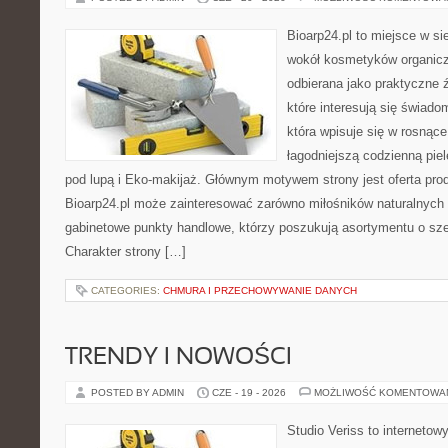
Bioarp24.pl to miejsce w sie
wokół kosmetyków organic
odbierana jako praktyczne ź
które interesują się świado
która wpisuje się w rosnąc
łagodniejszą codzienną pie
pod lupą i Eko-makijaż. Głównym motywem strony jest oferta pr
Bioarp24.pl może zainteresować zarówno miłośników naturalnych 
gabinetowe punkty handlowe, którzy poszukują asortymentu o sz
Charakter strony […]
CATEGORIES:
CHMURA I PRZECHOWYWANIE DANYCH
TRENDY I NOWOŚCI
POSTED BY ADMIN
CZE - 19 - 2026
MOŻLIWOŚĆ KOMENTOWA
Studio Veriss to internetow