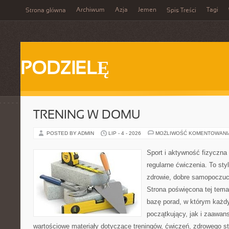
Archiwum
Azja
Jemen
Tagi
Strona główna
Spis Treści
PODZIELĘ
TRENING W DOMU
POSTED BY ADMIN
LIP - 4 - 2026
MOŻLIWOŚĆ KOMENTOWAN
Sport i aktywność fizyczna 
regularne ćwiczenia. To sty
zdrowie, dobre samopoczuci
Strona poświęcona tej tem
bazę porad, w którym każdy
początkujący, jak i zaawa
wartościowe materiały dotyczące treningów, ćwiczeń, zdrowego st