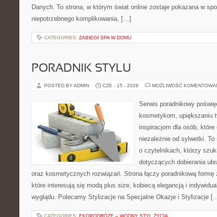
Danych. To strona, w którym świat online zostaje pokazana w sp
niepotrzebnego komplikowania, […]
CATEGORIES:
ZABIEGI SPA W DOMU
PORADNIK STYLU
POSTED BY ADMIN
CZE - 15 - 2026
MOŻLIWOŚĆ KOMENTOWA
Serwis poradnikowy poświęc
kosmetykom, upiększaniu 
inspiracjom dla osób, któr
niezależnie od sylwetki. T
o czytelnikach, którzy szu
dotyczących dobierania ubr
oraz kosmetycznych rozwiązań. Strona łączy poradnikową formę 
które interesują się modą plus size, kobiecą elegancją i indywid
wyglądu. Polecamy Stylizacje na Specjalne Okazje i Stylizacje [
CATEGORIES:
EKOPODRÓŻE – WODNY STYL ŻYCIA