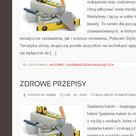
makijażowi oraz codziennym
chcą odkrywać nowe trendy
lifestylowy i łączy w sobie
beauty. To serwis dla począ
zaawansowanych, w którym
tematyczne zestawienia, jak i szersze omówienia. Polecam Styliza
Tematyka strony skupia się przede wszystkim na technikach upięk
się wyłącznie do […]
CATEGORIES:
HISTORIE I DOŚWIADCZENIA BUDUJĄCYCH
ZDROWE PRZEPISY
POSTED BY ADMIN
CZE - 18 - 2026
MOŻLIWOŚĆ KOMENTOWA
Spalarnia kalorii – inspiruj
kalorii Spalarnia kalorii to
z myślą o osobach, które 
spalania kalorii i szukają c
podanych w ludzki sposób. 