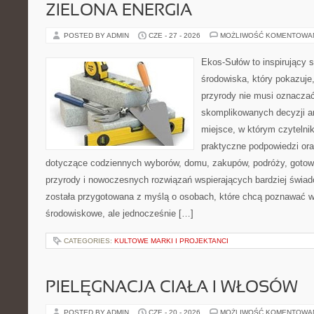
ZIELONA ENERGIA
POSTED BY ADMIN
CZE - 27 - 2026
MOŻLIWOŚĆ KOMENTOWA
Ekos-Sułów to inspirujący 
środowiska, który pokazuje
przyrody nie musi oznaczać
skomplikowanych decyzji a
miejsce, w którym czytelni
praktyczne podpowiedzi ora
dotyczące codziennych wyborów, domu, zakupów, podróży, gotowan
przyrody i nowoczesnych rozwiązań wspierających bardziej świad
została przygotowana z myślą o osobach, które chcą poznawać 
środowiskowe, ale jednocześnie […]
CATEGORIES:
KULTOWE MARKI I PROJEKTANCI
PIELĘGNACJA CIAŁA I WŁOSÓW
POSTED BY ADMIN
CZE - 20 - 2026
MOŻLIWOŚĆ KOMENTOWA