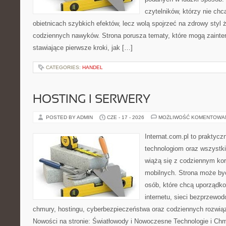
czytelników, którzy nie chc
obietnicach szybkich efektów, lecz wolą spojrzeć na zdrowy styl 
codziennych nawyków. Strona porusza tematy, które mogą zaint
stawiające pierwsze kroki, jak […]
CATEGORIES:
HANDEL
HOSTING I SERWERY
POSTED BY ADMIN
CZE - 17 - 2026
MOŻLIWOŚĆ KOMENTOWA
Internat.com.pl to praktyc
technologiom oraz wszystk
wiążą się z codziennym ko
mobilnych. Strona może b
osób, które chcą uporządk
internetu, sieci bezprzewo
chmury, hostingu, cyberbezpieczeństwa oraz codziennych rozwią
Nowości na stronie: Światłowody i Nowoczesne Technologie i Ch