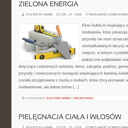
ZIELONA ENERGIA
POSTED BY ADMIN
CZE - 27 - 2026
MOŻLIWOŚĆ KOMENTOWA
Ekos-Sułów to inspirujący 
środowiska, który pokazuje
przyrody nie musi oznaczać
skomplikowanych decyzji a
miejsce, w którym czytelni
praktyczne podpowiedzi ora
dotyczące codziennych wyborów, domu, zakupów, podróży, gotowan
przyrody i nowoczesnych rozwiązań wspierających bardziej świad
została przygotowana z myślą o osobach, które chcą poznawać 
środowiskowe, ale jednocześnie […]
CATEGORIES:
KULTOWE MARKI I PROJEKTANCI
PIELĘGNACJA CIAŁA I WŁOSÓW
POSTED BY ADMIN
CZE - 20 - 2026
MOŻLIWOŚĆ KOMENTOWA