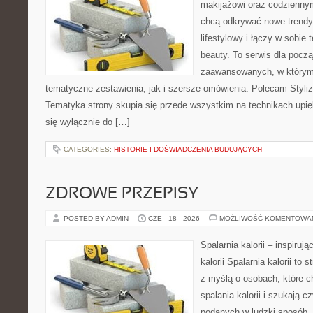
makijażowi oraz codziennym
chcą odkrywać nowe trendy
lifestylowy i łączy w sobie
beauty. To serwis dla począ
zaawansowanych, w którym
tematyczne zestawienia, jak i szersze omówienia. Polecam Styliza
Tematyka strony skupia się przede wszystkim na technikach upięk
się wyłącznie do […]
CATEGORIES:
HISTORIE I DOŚWIADCZENIA BUDUJĄCYCH
ZDROWE PRZEPISY
POSTED BY ADMIN
CZE - 18 - 2026
MOŻLIWOŚĆ KOMENTOWA
Spalarnia kalorii – inspiruj
kalorii Spalarnia kalorii to
z myślą o osobach, które 
spalania kalorii i szukają c
podanych w ludzki sposób. 