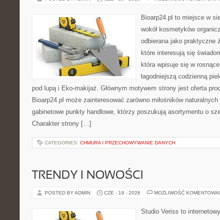
Bioarp24.pl to miejsce w sie
wokół kosmetyków organic
odbierana jako praktyczne ź
które interesują się świado
która wpisuje się w rosnąc
łagodniejszą codzienną pie
pod lupą i Eko-makijaż. Głównym motywem strony jest oferta pr
Bioarp24.pl może zainteresować zarówno miłośników naturalnych 
gabinetowe punkty handlowe, którzy poszukują asortymentu o sz
Charakter strony […]
CATEGORIES:
CHMURA I PRZECHOWYWANIE DANYCH
TRENDY I NOWOŚCI
POSTED BY ADMIN
CZE - 19 - 2026
MOŻLIWOŚĆ KOMENTOWA
Studio Veriss to internetow