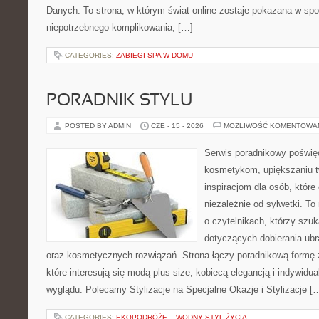
Danych. To strona, w którym świat online zostaje pokazana w sp
niepotrzebnego komplikowania, […]
CATEGORIES:
ZABIEGI SPA W DOMU
PORADNIK STYLU
POSTED BY ADMIN
CZE - 15 - 2026
MOŻLIWOŚĆ KOMENTOWA
Serwis poradnikowy poświęc
kosmetykom, upiększaniu 
inspiracjom dla osób, któr
niezależnie od sylwetki. T
o czytelnikach, którzy szu
dotyczących dobierania ubr
oraz kosmetycznych rozwiązań. Strona łączy poradnikową formę 
które interesują się modą plus size, kobiecą elegancją i indywid
wyglądu. Polecamy Stylizacje na Specjalne Okazje i Stylizacje [
CATEGORIES:
EKOPODRÓŻE – WODNY STYL ŻYCIA