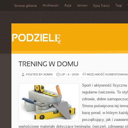
Archiwum
Azja
Jemen
Tagi
Strona główna
Spis Treści
PODZIELĘ
TRENING W DOMU
POSTED BY ADMIN
LIP - 4 - 2026
MOŻLIWOŚĆ KOMENTOWAN
Sport i aktywność fizyczna 
regularne ćwiczenia. To sty
zdrowie, dobre samopoczuci
Strona poświęcona tej tem
bazę porad, w którym każdy
początkujący, jak i zaawa
wartościowe materiały dotyczące treningów, ćwiczeń, zdrowego st