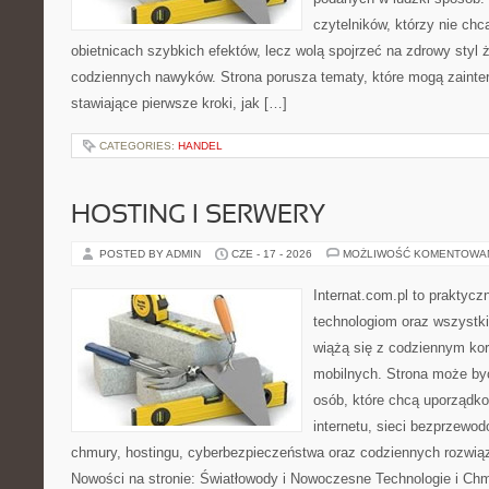
czytelników, którzy nie chc
obietnicach szybkich efektów, lecz wolą spojrzeć na zdrowy styl 
codziennych nawyków. Strona porusza tematy, które mogą zaint
stawiające pierwsze kroki, jak […]
CATEGORIES:
HANDEL
HOSTING I SERWERY
POSTED BY ADMIN
CZE - 17 - 2026
MOŻLIWOŚĆ KOMENTOWA
Internat.com.pl to praktyc
technologiom oraz wszystk
wiążą się z codziennym ko
mobilnych. Strona może b
osób, które chcą uporządk
internetu, sieci bezprzewo
chmury, hostingu, cyberbezpieczeństwa oraz codziennych rozwią
Nowości na stronie: Światłowody i Nowoczesne Technologie i Ch