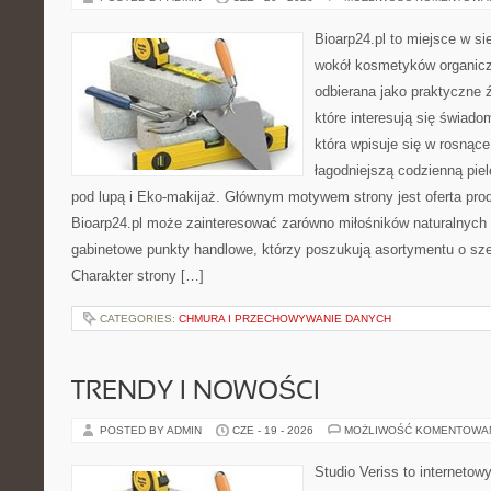
Bioarp24.pl to miejsce w sie
wokół kosmetyków organic
odbierana jako praktyczne ź
które interesują się świado
która wpisuje się w rosnąc
łagodniejszą codzienną pie
pod lupą i Eko-makijaż. Głównym motywem strony jest oferta pr
Bioarp24.pl może zainteresować zarówno miłośników naturalnych 
gabinetowe punkty handlowe, którzy poszukują asortymentu o sz
Charakter strony […]
CATEGORIES:
CHMURA I PRZECHOWYWANIE DANYCH
TRENDY I NOWOŚCI
POSTED BY ADMIN
CZE - 19 - 2026
MOŻLIWOŚĆ KOMENTOWA
Studio Veriss to internetow