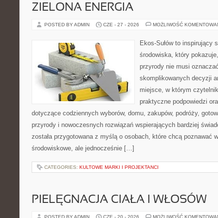
ZIELONA ENERGIA
POSTED BY ADMIN
CZE - 27 - 2026
MOŻLIWOŚĆ KOMENTOWA
Ekos-Sułów to inspirujący 
środowiska, który pokazuje
przyrody nie musi oznaczać
skomplikowanych decyzji a
miejsce, w którym czytelni
praktyczne podpowiedzi ora
dotyczące codziennych wyborów, domu, zakupów, podróży, gotowan
przyrody i nowoczesnych rozwiązań wspierających bardziej świad
została przygotowana z myślą o osobach, które chcą poznawać 
środowiskowe, ale jednocześnie […]
CATEGORIES:
KULTOWE MARKI I PROJEKTANCI
PIELĘGNACJA CIAŁA I WŁOSÓW
POSTED BY ADMIN
CZE - 20 - 2026
MOŻLIWOŚĆ KOMENTOWA