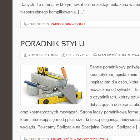
Danych. To strona, w którym świat online zostaje pokazana w sp
niepotrzebnego komplikowania, […]
CATEGORIES:
ZABIEGI SPA W DOMU
PORADNIK STYLU
POSTED BY ADMIN
CZE - 15 - 2026
MOŻLIWOŚĆ KOMENTOWA
Serwis poradnikowy poświęc
kosmetykom, upiększaniu 
inspiracjom dla osób, któr
niezależnie od sylwetki. T
o czytelnikach, którzy szu
dotyczących dobierania ubr
oraz kosmetycznych rozwiązań. Strona łączy poradnikową formę 
które interesują się modą plus size, kobiecą elegancją i indywid
wyglądu. Polecamy Stylizacje na Specjalne Okazje i Stylizacje [
CATEGORIES:
EKOPODRÓŻE – WODNY STYL ŻYCIA