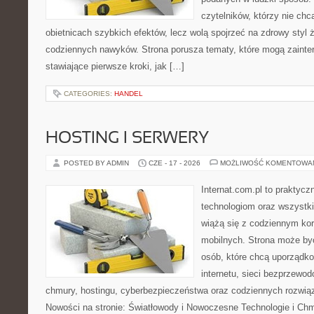
czytelników, którzy nie chc
obietnicach szybkich efektów, lecz wolą spojrzeć na zdrowy styl 
codziennych nawyków. Strona porusza tematy, które mogą zaint
stawiające pierwsze kroki, jak […]
CATEGORIES:
HANDEL
HOSTING I SERWERY
POSTED BY ADMIN
CZE - 17 - 2026
MOŻLIWOŚĆ KOMENTOWA
Internat.com.pl to praktyc
technologiom oraz wszystk
wiążą się z codziennym ko
mobilnych. Strona może b
osób, które chcą uporządk
internetu, sieci bezprzewo
chmury, hostingu, cyberbezpieczeństwa oraz codziennych rozwią
Nowości na stronie: Światłowody i Nowoczesne Technologie i Ch