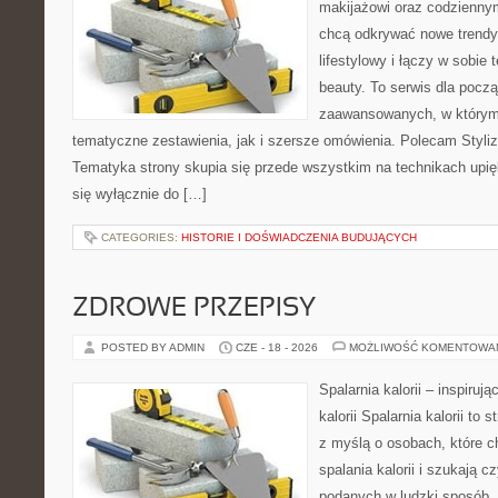
makijażowi oraz codziennym
chcą odkrywać nowe trendy
lifestylowy i łączy w sobie
beauty. To serwis dla począ
zaawansowanych, w którym
tematyczne zestawienia, jak i szersze omówienia. Polecam Styliza
Tematyka strony skupia się przede wszystkim na technikach upięk
się wyłącznie do […]
CATEGORIES:
HISTORIE I DOŚWIADCZENIA BUDUJĄCYCH
ZDROWE PRZEPISY
POSTED BY ADMIN
CZE - 18 - 2026
MOŻLIWOŚĆ KOMENTOWA
Spalarnia kalorii – inspiruj
kalorii Spalarnia kalorii to
z myślą o osobach, które 
spalania kalorii i szukają c
podanych w ludzki sposób. 