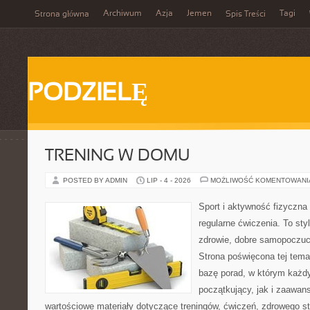
Archiwum
Azja
Jemen
Tagi
Strona główna
Spis Treści
PODZIELĘ
TRENING W DOMU
POSTED BY ADMIN
LIP - 4 - 2026
MOŻLIWOŚĆ KOMENTOWAN
Sport i aktywność fizyczna 
regularne ćwiczenia. To sty
zdrowie, dobre samopoczuci
Strona poświęcona tej tem
bazę porad, w którym każdy
początkujący, jak i zaawa
wartościowe materiały dotyczące treningów, ćwiczeń, zdrowego st