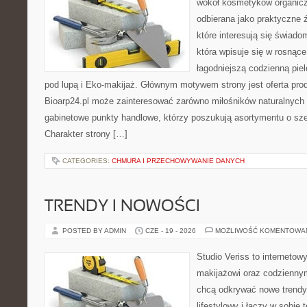
wokół kosmetyków organic
odbierana jako praktyczne ź
które interesują się świado
która wpisuje się w rosnąc
łagodniejszą codzienną pie
pod lupą i Eko-makijaż. Głównym motywem strony jest oferta pr
Bioarp24.pl może zainteresować zarówno miłośników naturalnych 
gabinetowe punkty handlowe, którzy poszukują asortymentu o sz
Charakter strony […]
CATEGORIES:
CHMURA I PRZECHOWYWANIE DANYCH
TRENDY I NOWOŚCI
POSTED BY ADMIN
CZE - 19 - 2026
MOŻLIWOŚĆ KOMENTOWA
Studio Veriss to internetow
makijażowi oraz codziennym
chcą odkrywać nowe trendy
lifestylowy i łączy w sobie