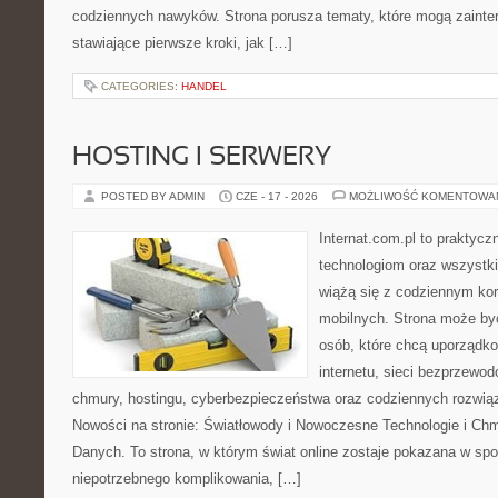
codziennych nawyków. Strona porusza tematy, które mogą zaint
stawiające pierwsze kroki, jak […]
CATEGORIES:
HANDEL
HOSTING I SERWERY
POSTED BY ADMIN
CZE - 17 - 2026
MOŻLIWOŚĆ KOMENTOWA
Internat.com.pl to praktyc
technologiom oraz wszystk
wiążą się z codziennym ko
mobilnych. Strona może b
osób, które chcą uporządk
internetu, sieci bezprzewo
chmury, hostingu, cyberbezpieczeństwa oraz codziennych rozwią
Nowości na stronie: Światłowody i Nowoczesne Technologie i Ch
Danych. To strona, w którym świat online zostaje pokazana w sp
niepotrzebnego komplikowania, […]