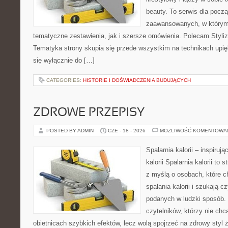
beauty. To serwis dla począ
zaawansowanych, w którym
tematyczne zestawienia, jak i szersze omówienia. Polecam Styliza
Tematyka strony skupia się przede wszystkim na technikach upięk
się wyłącznie do […]
CATEGORIES:
HISTORIE I DOŚWIADCZENIA BUDUJĄCYCH
ZDROWE PRZEPISY
POSTED BY ADMIN
CZE - 18 - 2026
MOŻLIWOŚĆ KOMENTOWA
Spalarnia kalorii – inspiruj
kalorii Spalarnia kalorii to
z myślą o osobach, które 
spalania kalorii i szukają c
podanych w ludzki sposób. 
czytelników, którzy nie chc
obietnicach szybkich efektów, lecz wolą spojrzeć na zdrowy styl 