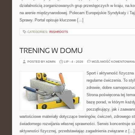
działalnością zorganizowanych grup przestępczych w kraju, na ko
na arenie międzynarodowej. Polecam Europejskie Syndykaty i Taj
Sprawy. Portal opisuje kluczowe […]
CATEGORIES:
IRISHROOTS
TRENING W DOMU
POSTED BY ADMIN
LIP - 4 - 2026
MOŻLIWOŚĆ KOMENTOWAN
Sport i aktywność fizyczna 
regularne ćwiczenia. To sty
zdrowie, dobre samopoczuci
Strona poświęcona tej tem
bazę porad, w którym każdy
początkujący, jak i zaawa
wartościowe materiały dotyczące treningów, ćwiczeń, zdrowego st
świadomego rozwijania własnej sprawności. Serwis koncentruje s
aktywności fizycznej, przedstawiając zagadnienia związane z […]