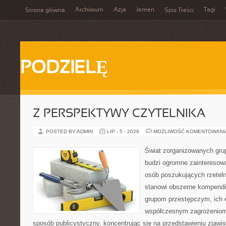
Archiwum
Azja
Jemen
Tagi
Strona główna
Spis Treści
PODZIELĘ
Z PERSPEKTYWY CZYTELNIKA
POSTED BY ADMIN
LIP - 5 - 2026
MOŻLIWOŚĆ KOMENTOWAN
Świat zorganizowanych grup
budzi ogromne zainteresowa
osób poszukujących rzeteln
stanowi obszerne kompendi
grupom przestępczym, ich ew
współczesnym zagrożeniom.
sposób publicystyczny, koncentrując się na przedstawieniu zjawi