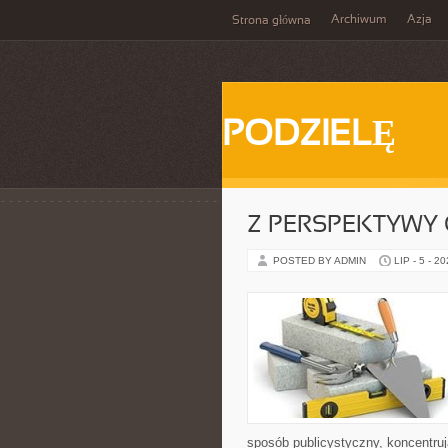
Archiwum
Azja
Strona główna
PODZIELĘ
Z PERSPEKTYWY 
POSTED BY ADMIN
LIP - 5 - 2
sposób publicystyczny, koncentruj