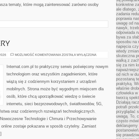
usza tematy, które mogą zainteresować zarówno osoby
konkretne za
ale dlatego,
zadania redu
poprawia nas
uwagę od nap
nawyk, trzeb
odpowiada n
bywa za słab
sposobu na r
ERY
napięcia cz
wtedy zmian
HOSTING
 2026
MOŻLIWOŚĆ KOMENTOWANIA
ZOSTAŁA WYŁĄCZONA
skuteczna pr
I
walką z zac
SERWERY
się za nim k
Internat.com.pl to praktyczny serwis poświęcony nowym
najważniejsz
technologiom oraz wszystkim zagadnieniom, które
od nich w du
pozostaną te
wiążą się z codziennym korzystaniem z urządzeń
praktyką. Wi
właśnie drob
mobilnych. Strona może być wygodnym miejscem dla
człowieka w
osób, które chcą uporządkować wiedzę o świecie
tworzą spekt
Działają rac
internetu, sieci bezprzewodowych, światłowodów, 5G,
potrafi przek
ństwa oraz codziennych rozwiązań technologicznych.
przyglądać s
uwagą. To, c
i Nowoczesne Technologie i Chmura i Przechowywanie
często mówi 
deklarujemy
 online zostaje pokazana w sposób czytelny. Zamiast
postanowień.
]
się prawdziw