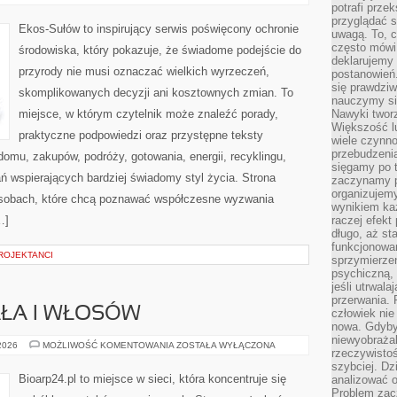
ENERGIA
potrafi przek
przyglądać s
Ekos-Sułów to inspirujący serwis poświęcony ochronie
uwagą. To, c
często mówi 
środowiska, który pokazuje, że świadome podejście do
deklarujemy
przyrody nie musi oznaczać wielkich wyrzeczeń,
postanowień.
się prawdziw
skomplikowanych decyzji ani kosztownych zmian. To
nauczymy si
miejsce, w którym czytelnik może znaleźć porady,
Nawyki tworz
Większość lu
praktyczne podpowiedzi oraz przystępne teksty
wiele czynno
przebudzenia
omu, zakupów, podróży, gotowania, energii, recyklingu,
sięgamy po t
ń wspierających bardziej świadomy styl życia. Strona
zaczynamy p
organizujemy
osobach, które chcą poznawać współczesne wyzwania
wynikiem ka
…]
raczej efekt
długo, aż st
funkcjonowa
ROJEKTANCI
sprzymierze
psychiczną, 
jeśli utrwala
przerwania.
AŁA I WŁOSÓW
człowiek nie
nowa. Gdyby 
niewyobraża
PIELĘGNACJA
 2026
MOŻLIWOŚĆ KOMENTOWANIA
ZOSTAŁA WYŁĄCZONA
rzeczywistoś
CIAŁA
I
szybciej. D
WŁOSÓW
Bioarp24.pl to miejsce w sieci, która koncentruje się
analizować 
Problem zac