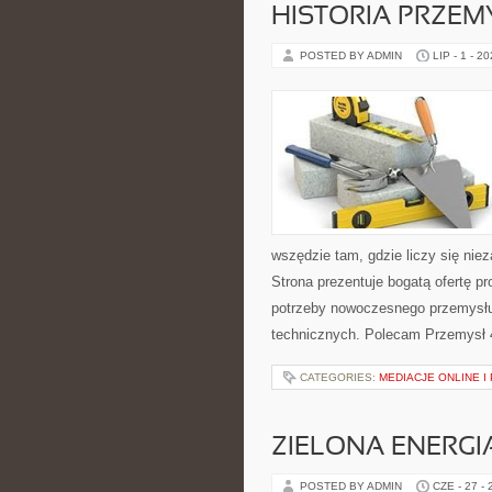
HISTORIA PRZEM
POSTED BY ADMIN
LIP - 1 - 2
wszędzie tam, gdzie liczy się ni
Strona prezentuje bogatą ofertę pr
potrzeby nowoczesnego przemysłu
technicznych. Polecam Przemysł 4.
CATEGORIES:
MEDIACJE ONLINE 
ZIELONA ENERGI
POSTED BY ADMIN
CZE - 27 -