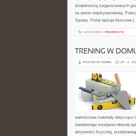
działalnością zorganizowanych gru
na arenie międzynarodowej. Polec
Sprawy. Portal opisuje kluczowe [
CATEGORIES:
IRISHROOTS
TRENING W DOM
POSTED BY ADMIN
LIP - 4 - 2
wartościowe materiały dotyczące t
świadomego rozwijania własnej sp
aktywności fizycznej, przedstawia