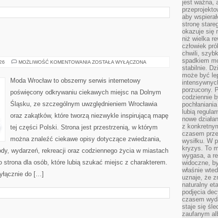
jest ważna, 
przeprojekto
aby wspiera
stronę stare
okazuje się
niż wielka r
człowiek pró
chwili, szy
spadkiem mot
WAŁBRZYCH
026
MOŻLIWOŚĆ KOMENTOWANIA
ZOSTAŁA WYŁĄCZONA
stabilnie. D
może być le
Moda Wrocław to obszerny serwis internetowy
intensywnych
porzucony. P
poświęcony odkrywaniu ciekawych miejsc na Dolnym
codziennie b
Śląsku, ze szczególnym uwzględnieniem Wrocławia
pochłaniania
lubią regula
oraz zakątków, które tworzą niezwykle inspirującą mapę
nowe działan
z konkretny
tej części Polski. Strona jest przestrzenią, w którym
czasem prze
można znaleźć ciekawe opisy dotyczące zwiedzania,
wysiłku. W p
kryzys. To 
zyrody, wydarzeń, rekreacji oraz codziennego życia w miastach
wygasa, a re
 strona dla osób, które lubią szukać miejsc z charakterem.
widoczne, b
właśnie wte
yłącznie do […]
uznaje, że z
naturalny et
podjęcia decy
czasem wyda
staje się śl
zaufanym alb