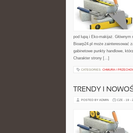
pod lupą i Eko-makijaż. Głównym 
Bioarp24.pl może zainteresować z
gabinetowe punkty handlowe, któr
Charakter strony […]
CATEGORIES:
CHMURA I PRZECH
TRENDY I NOWOŚ
POSTED BY ADMIN
CZE - 19 -