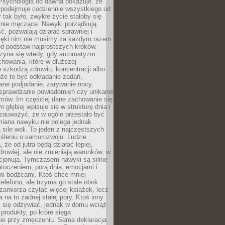
 Psychologia od dawna pokazuje, że
 podejmuje codziennie wszystkiego od
tak było, zwykłe życie stałoby się
lnie męczące. Nawyki porządkują
ć, pozwalają działać sprawniej i
zięki nim nie musimy za każdym razem
od podstaw najprostszych kroków.
zyna się wtedy, gdy automatyzm
howania, które w dłuższej
 szkodzą zdrowiu, koncentracji albo
że to być odkładanie zadań,
ane podjadanie, zarywanie nocy,
sprawdzanie powiadomień czy unikanie
zmów. Im częściej dane zachowanie się
 głębiej wpisuje się w strukturę dnia i
 zauważyć, że w ogóle przestało być
iana nawyku nie polega jednak
 sile woli. To jeden z najczęstszych
śleniu o samorozwoju. Ludzie
 że od jutra będą działać lepiej,
zdrowiej, ale nie zmieniają warunków, w
cjonują. Tymczasem nawyki są silnie
toczeniem, porą dnia, emocjami i
mi bodźcami. Ktoś chce mniej
telefonu, ale trzyma go stale obok
 zamierza czytać więcej książek, lecz
 na to żadnej stałej pory. Ktoś inny
ej się odżywiać, jednak w domu wciąż
produkty, po które sięga
ie przy zmęczeniu. Sama deklaracja