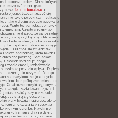
 nad podobnym celem. Dla niektórych
ciem może być trener, grupa
czy nawet
forum internetowe
ale
ostaje jedno: trzeba nauczyć się
ianie nie jako o pojedynczym sukcesie
 lecz jako o długim procesie budowania
mości. Warto też pamiętać, że nawyki
e z emocjami. Często sięgamy po
chowania nie dlatego, że są rozsądne,
 że przynoszą szybką ulgę. Odkładanie
kuje chwilowy stres, słodka przekąska
trój, bezmyślne scrollowanie odciąga
ięcia. Jeśli chce się zmienić taki
a znaleźć alternatywę, która również
a określoną potrzebę. Sam zakaz
y. Człowiek potrzebuje innego
egulowanie emocji, rozładowanie
y odzyskanie poczucia wpływu. Dopiero
a ma szansę się utrzymać. Dlatego
aca nad nawykami nie jest jedynie
howaniem, lecz próbą zrozumienia, co
ryje. Ostatecznie nawyki są jednym z
ych narzędzi kształtowania życia. To
żej mierze zależy, czy nasze cele
orią, czy staną się codzienną
elkie plany bywają inspirujące, ale to
ne, regularne działania przesuwają
 konkretnym kierunku. Nawyki nie
akularnych zmian z dnia na dzień.
zej jak powolny nurt, który z czasem