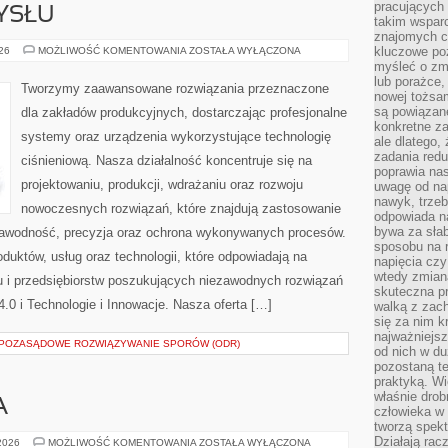
pracujących
YSŁU
takim wspar
znajomych 
HISTORIA
kluczowe poz
026
MOŻLIWOŚĆ KOMENTOWANIA
ZOSTAŁA WYŁĄCZONA
PRZEMYSŁU
myśleć o zm
lub porażce,
Tworzymy zaawansowane rozwiązania przeznaczone
nowej tożsa
są powiązan
dla zakładów produkcyjnych, dostarczając profesjonalne
konkretne za
systemy oraz urządzenia wykorzystujące technologię
ale dlatego,
zadania redu
ciśnieniową. Nasza działalność koncentruje się na
poprawia nas
projektowaniu, produkcji, wdrażaniu oraz rozwoju
uwagę od nap
nawyk, trzeb
nowoczesnych rozwiązań, które znajdują zastosowanie
odpowiada n
bywa za słab
ezawodność, precyzja oraz ochrona wykonywanych procesów.
sposobu na r
oduktów, usług oraz technologii, które odpowiadają na
napięcia cz
wtedy zmian
 i przedsiębiorstw poszukujących niezawodnych rozwiązań
skuteczna pr
0 i Technologie i Innowacje. Nasza oferta […]
walką z zac
się za nim k
najważniejsz
I POZASĄDOWE ROZWIĄZYWANIE SPORÓW (ODR)
od nich w du
pozostaną te
praktyką. Wi
właśnie drob
A
człowieka w
tworzą spekt
Działają rac
ZIELONA
 2026
MOŻLIWOŚĆ KOMENTOWANIA
ZOSTAŁA WYŁĄCZONA