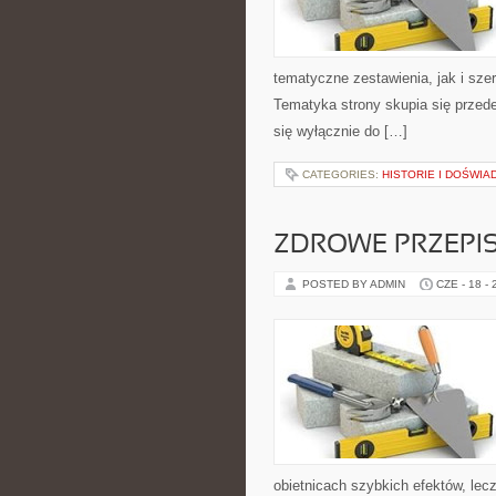
tematyczne zestawienia, jak i sze
Tematyka strony skupia się przede
się wyłącznie do […]
CATEGORIES:
HISTORIE I DOŚWIA
ZDROWE PRZEPI
POSTED BY ADMIN
CZE - 18 -
obietnicach szybkich efektów, lec