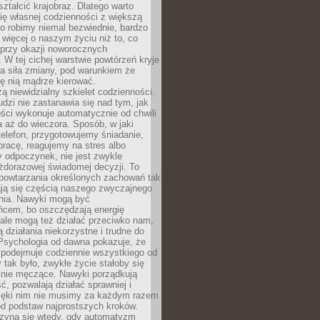
ształcić krajobraz. Dlatego warto
ię własnej codzienności z większą
o robimy niemal bezwiednie, bardzo
więcej o naszym życiu niż to, co
 przy okazji noworocznych
 W tej cichej warstwie powtórzeń kryje
a siła zmiany, pod warunkiem że
ę nią mądrze kierować.
ą niewidzialny szkielet codzienności.
dzi nie zastanawia się nad tym, jak
ści wykonuje automatycznie od chwili
 aż do wieczora. Sposób, w jaki
elefon, przygotowujemy śniadanie,
racę, reagujemy na stres albo
 odpoczynek, nie jest zwykle
żdorazowej świadomej decyzji. To
 powtarzania określonych zachowań tak
ają się częścią naszego zwyczajnego
nia. Nawyki mogą być
ńcem, bo oszczędzają energię
ale mogą też działać przeciwko nam,
ją działania niekorzystne i trudne do
 Psychologia od dawna pokazuje, że
 podejmuje codziennie wszystkiego od
tak było, zwykłe życie stałoby się
lnie męczące. Nawyki porządkują
ć, pozwalają działać sprawniej i
zięki nim nie musimy za każdym razem
od podstaw najprostszych kroków.
zyna się wtedy, gdy automatyzm