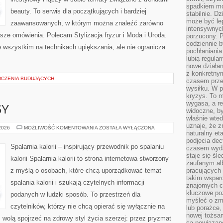
spadkiem mot
beauty. To serwis dla początkujących i bardziej
stabilnie. D
może być le
zaawansowanych, w którym można znaleźć zarówno
intensywnych
rsze omówienia. Polecam Stylizacja fryzur i Moda i Uroda.
porzucony. P
codziennie b
 wszystkim na technikach upiększania, ale nie ogranicza
pochłaniania
lubią regula
nowe działan
z konkretny
DCZENIA BUDUJĄCYCH
czasem prze
wysiłku. W p
kryzys. To 
wygasa, a re
SY
widoczne, b
właśnie wte
uznaje, że z
ZDROWE
 2026
MOŻLIWOŚĆ KOMENTOWANIA
ZOSTAŁA WYŁĄCZONA
naturalny et
PRZEPISY
podjęcia decy
Spalarnia kalorii – inspirujący przewodnik po spalaniu
czasem wyda
staje się śl
kalorii Spalarnia kalorii to strona internetowa stworzony
zaufanym alb
z myślą o osobach, które chcą uporządkować temat
pracujących
takim wspar
spalania kalorii i szukają czytelnych informacji
znajomych 
kluczowe poz
podanych w ludzki sposób. To przestrzeń dla
myśleć o zm
czytelników, którzy nie chcą opierać się wyłącznie na
lub porażce,
nowej tożsa
z wolą spojrzeć na zdrowy styl życia szerzej: przez pryzmat
są powiązan