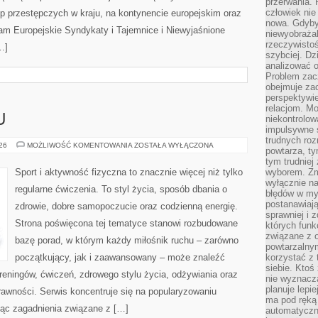
przerwania.
człowiek nie
p przestępczych w kraju, na kontynencie europejskim oraz
nowa. Gdyby 
am Europejskie Syndykaty i Tajemnice i Niewyjaśnione
niewyobraża
rzeczywistoś
…]
szybciej. D
analizować 
Problem zac
obejmuje zac
perspektywie
relacjom. Mo
U
niekontrolow
impulsywne 
trudnych ro
TRENING
026
MOŻLIWOŚĆ KOMENTOWANIA
ZOSTAŁA WYŁĄCZONA
powtarza, tym
W
DOMU
tym trudniej
Sport i aktywność fizyczna to znacznie więcej niż tylko
wyborem. Zm
wyłącznie na
regularne ćwiczenia. To styl życia, sposób dbania o
błędów w my
postanawiają,
zdrowie, dobre samopoczucie oraz codzienną energię.
sprawniej i 
Strona poświęcona tej tematyce stanowi rozbudowane
których funk
związane z o
bazę porad, w którym każdy miłośnik ruchu – zarówno
powtarzalny
początkujący, jak i zaawansowany – może znaleźć
korzystać z 
siebie. Ktoś
reningów, ćwiczeń, zdrowego stylu życia, odżywiania oraz
nie wyznacza
planuje lepi
rawności. Serwis koncentruje się na popularyzowaniu
ma pod ręką 
jąc zagadnienia związane z […]
automatyczn