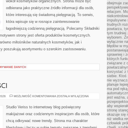
wokół kosmetyków organicznych. Strona może być
obejmuje zac
perspektywie
odbierana jako praktyczne źródło informacji dla osób,
relacjom. Mo
które interesują się świadomą pielęgnacją. To serwis,
niekontrolow
impulsywne 
która wpisuje się w rosnące zainteresowanie
trudnych ro
łagodniejszą codzienną pielęgnacją. Polecamy Składniki
powtarza, tym
tym trudniej
motywem strony jest oferta produktów kosmetycznych.
wyborem. Zm
wyłącznie na
arówno miłośników naturalnych kosmetyków, jak i
błędów w my
zy poszukują asortymentu o szerokim zastosowaniu.
postanawiają,
sprawniej i 
których funk
związane z o
powtarzalny
OWYWANIE DANYCH
korzystać z 
siebie. Ktoś
nie wyznacza
planuje lepi
CI
ma pod ręką 
automatyczn
TRENDY
 2026
MOŻLIWOŚĆ KOMENTOWANIA
ZOSTAŁA WYŁĄCZONA
jest ważna, 
I
przeprojekto
NOWOŚCI
aby wspiera
Studio Veriss to internetowy blog poświęcony
stronę stare
makijażowi oraz codziennym inspiracjom dla osób, które
okazuje się
niż wielka r
chcą odkrywać nowe trendy. Strona ma charakter
człowiek pró
chwili, szy
lifestylowy i łączy w sobie tematy związane z trendami