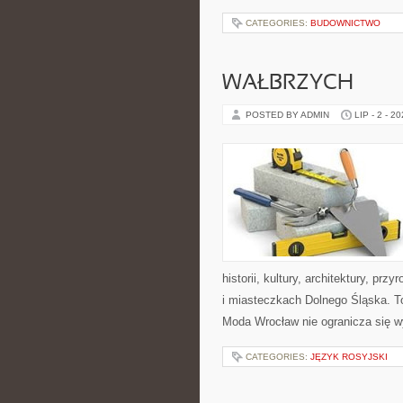
CATEGORIES:
BUDOWNICTWO
WAŁBRZYCH
POSTED BY ADMIN
LIP - 2 - 2
historii, kultury, architektury, pr
i miasteczkach Dolnego Śląska. To
Moda Wrocław nie ogranicza się w
CATEGORIES:
JĘZYK ROSYJSKI