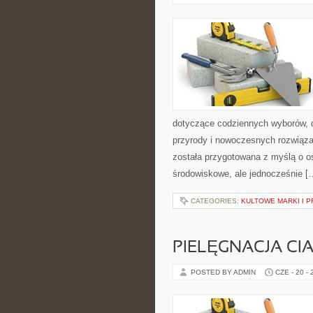
dotyczące codziennych wyborów, d
przyrody i nowoczesnych rozwiąza
została przygotowana z myślą o 
środowiskowe, ale jednocześnie [
CATEGORIES:
KULTOWE MARKI I P
PIELĘGNACJA CI
POSTED BY ADMIN
CZE - 20 -