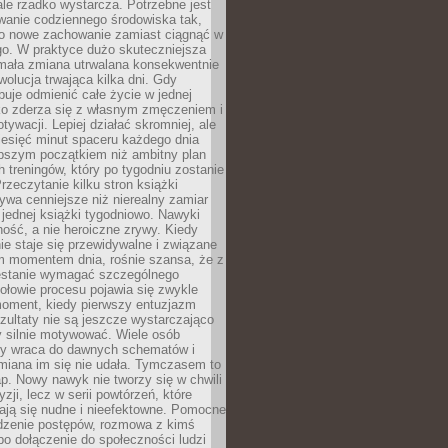
ale rzadko wystarcza. Potrzebne jest
wanie codziennego środowiska tak,
ło nowe zachowanie zamiast ciągnąć w
go. W praktyce dużo skuteczniejsza
 mała zmiana utrwalana konsekwentnie
ewolucja trwająca kilka dni. Gdy
buje odmienić całe życie w jednej
bko zderza się z własnym zmęczeniem i
ywacji. Lepiej działać skromniej, ale
ziesięć minut spaceru każdego dnia
pszym początkiem niż ambitny plan
 treningów, który po tygodniu zostanie
rzeczytanie kilku stron książki
ywa cenniejsze niż nierealny zamiar
 jednej książki tygodniowo. Nawyki
rność, a nie heroiczne zrywy. Kiedy
ie staje się przewidywalne i związane
m momentem dnia, rośnie szansa, że z
stanie wymagać szczególnego
ołowie procesu pojawia się zwykle
moment, kiedy pierwszy entuzjazm
zultaty nie są jeszcze wystarczająco
y silnie motywować. Wiele osób
dy wraca do dawnych schematów i
miana im się nie udała. Tymczasem to
ap. Nowy nawyk nie tworzy się w chwili
zji, lecz w serii powtórzeń, które
ją się nudne i nieefektowne. Pomocne
edzenie postępów, rozmowa z kimś
o dołączenie do społeczności ludzi