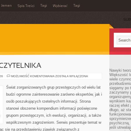
Jemen
Tagi
Tagi
Spis Treści
Wybierać
SUB
CZYTELNIKA
Nawyki tworz
Większość lu
Z
026
MOŻLIWOŚĆ KOMENTOWANIA
ZOSTAŁA WYŁĄCZONA
wiele czynno
PERSPEKTYWY
CZYTELNIKA
przebudzenia
Świat zorganizowanych grup przestępczych od wielu lat
sięgamy po t
zaczynamy p
budzi ogromne zainteresowanie zarówno ekspertów, jak i
organizujemy
wynikiem ka
osób poszukujących rzetelnych informacji. Strona
raczej efekt
stanowi obszerne kompendium informacji poświęcone
długo, aż st
funkcjonowa
grupom przestępczym, ich ewolucji, organizacji, a także
sprzymierze
współczesnym zagrożeniom. Serwis prezentuje temat w
psychiczną, 
jeśli utrwala
ąc się na przedstawieniu zjawisk związanych z