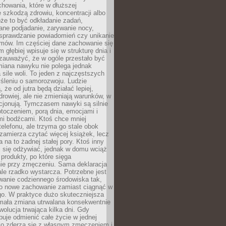
howania, które w dłuższej
 szkodzą zdrowiu, koncentracji albo
że to być odkładanie zadań,
ane podjadanie, zarywanie nocy,
sprawdzanie powiadomień czy unikanie
zmów. Im częściej dane zachowanie się
 głębiej wpisuje się w strukturę dnia i
 zauważyć, że w ogóle przestało być
iana nawyku nie polega jednak
 sile woli. To jeden z najczęstszych
śleniu o samorozwoju. Ludzie
 że od jutra będą działać lepiej,
zdrowiej, ale nie zmieniają warunków, w
cjonują. Tymczasem nawyki są silnie
toczeniem, porą dnia, emocjami i
mi bodźcami. Ktoś chce mniej
telefonu, ale trzyma go stale obok
 zamierza czytać więcej książek, lecz
 na to żadnej stałej pory. Ktoś inny
ej się odżywiać, jednak w domu wciąż
produkty, po które sięga
ie przy zmęczeniu. Sama deklaracja
ale rzadko wystarcza. Potrzebne jest
wanie codziennego środowiska tak,
ło nowe zachowanie zamiast ciągnąć w
go. W praktyce dużo skuteczniejsza
 mała zmiana utrwalana konsekwentnie
ewolucja trwająca kilka dni. Gdy
buje odmienić całe życie w jednej
bko zderza się z własnym zmęczeniem i