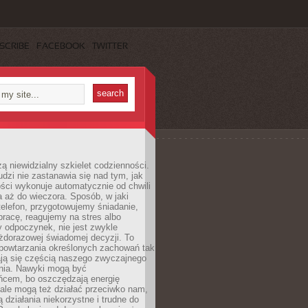
SCRIBE
FACEBOOK
TWITTER
ą niewidzialny szkielet codzienności.
dzi nie zastanawia się nad tym, jak
ści wykonuje automatycznie od chwili
 aż do wieczora. Sposób, w jaki
elefon, przygotowujemy śniadanie,
racę, reagujemy na stres albo
 odpoczynek, nie jest zwykle
żdorazowej świadomej decyzji. To
 powtarzania określonych zachowań tak
ają się częścią naszego zwyczajnego
nia. Nawyki mogą być
ńcem, bo oszczędzają energię
ale mogą też działać przeciwko nam,
ją działania niekorzystne i trudne do