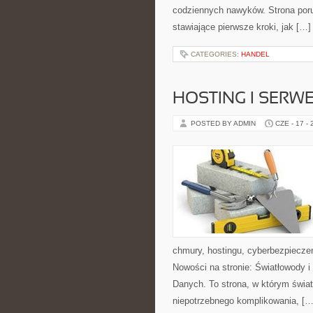
codziennych nawyków. Strona por
stawiające pierwsze kroki, jak […]
CATEGORIES:
HANDEL
HOSTING I SERW
POSTED BY ADMIN
CZE - 17 -
chmury, hostingu, cyberbezpiecze
Nowości na stronie: Światłowody 
Danych. To strona, w którym świat
niepotrzebnego komplikowania, […