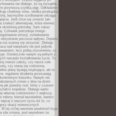
chowania nie dlatego, że są rozsądne,
 że przynoszą szybką ulgę. Odkładanie
kuje chwilowy stres, słodka przekąska
trój, bezmyślne scrollowanie odciąga
ięcia. Jeśli chce się zmienić taki
a znaleźć alternatywę, która również
a określoną potrzebę. Sam zakaz
y. Człowiek potrzebuje innego
egulowanie emocji, rozładowanie
y odzyskanie poczucia wpływu. Dopiero
a ma szansę się utrzymać. Dlatego
aca nad nawykami nie jest jedynie
howaniem, lecz próbą zrozumienia, co
ryje. Ostatecznie nawyki są jednym z
ych narzędzi kształtowania życia. To
żej mierze zależy, czy nasze cele
orią, czy staną się codzienną
elkie plany bywają inspirujące, ale to
ne, regularne działania przesuwają
 konkretnym kierunku. Nawyki nie
akularnych zmian z dnia na dzień.
zej jak powolny nurt, który z czasem
ształcić krajobraz. Dlatego warto
ię własnej codzienności z większą
o robimy niemal bezwiednie, bardzo
więcej o naszym życiu niż to, co
 przy okazji noworocznych
 W tej cichej warstwie powtórzeń kryje
a siła zmiany, pod warunkiem że