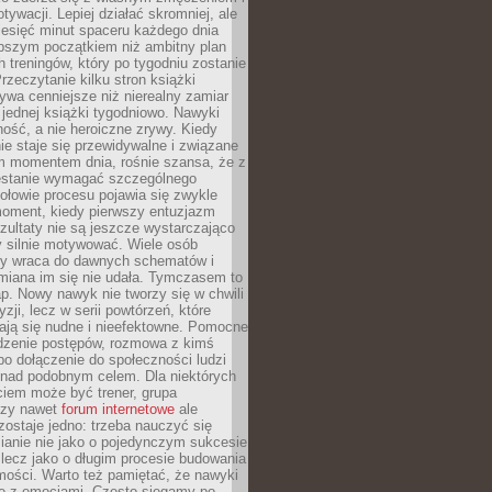
ywacji. Lepiej działać skromniej, ale
ziesięć minut spaceru każdego dnia
pszym początkiem niż ambitny plan
 treningów, który po tygodniu zostanie
rzeczytanie kilku stron książki
ywa cenniejsze niż nierealny zamiar
 jednej książki tygodniowo. Nawyki
rność, a nie heroiczne zrywy. Kiedy
ie staje się przewidywalne i związane
m momentem dnia, rośnie szansa, że z
stanie wymagać szczególnego
ołowie procesu pojawia się zwykle
moment, kiedy pierwszy entuzjazm
zultaty nie są jeszcze wystarczająco
y silnie motywować. Wiele osób
dy wraca do dawnych schematów i
miana im się nie udała. Tymczasem to
ap. Nowy nawyk nie tworzy się w chwili
zji, lecz w serii powtórzeń, które
ją się nudne i nieefektowne. Pomocne
edzenie postępów, rozmowa z kimś
o dołączenie do społeczności ludzi
 nad podobnym celem. Dla niektórych
ciem może być trener, grupa
czy nawet
forum internetowe
ale
ostaje jedno: trzeba nauczyć się
ianie nie jako o pojedynczym sukcesie
 lecz jako o długim procesie budowania
mości. Warto też pamiętać, że nawyki
e z emocjami. Często sięgamy po