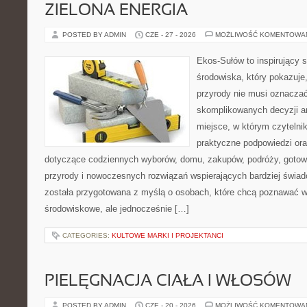
ZIELONA ENERGIA
POSTED BY ADMIN
CZE - 27 - 2026
MOŻLIWOŚĆ KOMENTOWA
Ekos-Sułów to inspirujący 
środowiska, który pokazuje
przyrody nie musi oznaczać
skomplikowanych decyzji a
miejsce, w którym czytelni
praktyczne podpowiedzi ora
dotyczące codziennych wyborów, domu, zakupów, podróży, gotowan
przyrody i nowoczesnych rozwiązań wspierających bardziej świad
została przygotowana z myślą o osobach, które chcą poznawać 
środowiskowe, ale jednocześnie […]
CATEGORIES:
KULTOWE MARKI I PROJEKTANCI
PIELĘGNACJA CIAŁA I WŁOSÓW
POSTED BY ADMIN
CZE - 20 - 2026
MOŻLIWOŚĆ KOMENTOWA