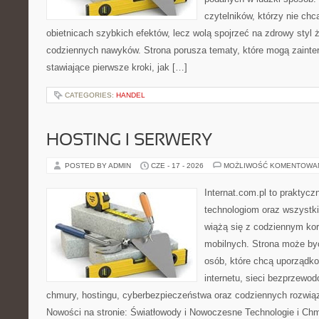
czytelników, którzy nie chc
obietnicach szybkich efektów, lecz wolą spojrzeć na zdrowy styl 
codziennych nawyków. Strona porusza tematy, które mogą zaint
stawiające pierwsze kroki, jak […]
CATEGORIES:
HANDEL
HOSTING I SERWERY
POSTED BY ADMIN
CZE - 17 - 2026
MOŻLIWOŚĆ KOMENTOWA
Internat.com.pl to praktyc
technologiom oraz wszystk
wiążą się z codziennym ko
mobilnych. Strona może b
osób, które chcą uporządk
internetu, sieci bezprzewo
chmury, hostingu, cyberbezpieczeństwa oraz codziennych rozwią
Nowości na stronie: Światłowody i Nowoczesne Technologie i Ch