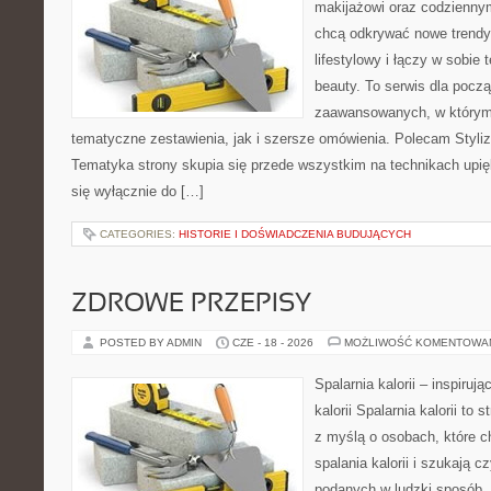
makijażowi oraz codziennym
chcą odkrywać nowe trendy
lifestylowy i łączy w sobie
beauty. To serwis dla począ
zaawansowanych, w którym
tematyczne zestawienia, jak i szersze omówienia. Polecam Styliza
Tematyka strony skupia się przede wszystkim na technikach upięk
się wyłącznie do […]
CATEGORIES:
HISTORIE I DOŚWIADCZENIA BUDUJĄCYCH
ZDROWE PRZEPISY
POSTED BY ADMIN
CZE - 18 - 2026
MOŻLIWOŚĆ KOMENTOWA
Spalarnia kalorii – inspiruj
kalorii Spalarnia kalorii to
z myślą o osobach, które 
spalania kalorii i szukają c
podanych w ludzki sposób. 