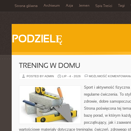
Archiwum
Azja
Jemen
Tagi
Strona główna
Spis Treści
PODZIELĘ
TRENING W DOMU
POSTED BY ADMIN
LIP - 4 - 2026
MOŻLIWOŚĆ KOMENTOWAN
Sport i aktywność fizyczna 
regularne ćwiczenia. To sty
zdrowie, dobre samopoczuci
Strona poświęcona tej tem
bazę porad, w którym każdy
początkujący, jak i zaawa
wartościowe materiały dotyczące treningów, ćwiczeń, zdrowego st