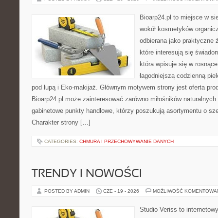
Bioarp24.pl to miejsce w sie
wokół kosmetyków organic
odbierana jako praktyczne ź
które interesują się świado
która wpisuje się w rosnąc
łagodniejszą codzienną pie
pod lupą i Eko-makijaż. Głównym motywem strony jest oferta pr
Bioarp24.pl może zainteresować zarówno miłośników naturalnych 
gabinetowe punkty handlowe, którzy poszukują asortymentu o sz
Charakter strony […]
CATEGORIES:
CHMURA I PRZECHOWYWANIE DANYCH
TRENDY I NOWOŚCI
POSTED BY ADMIN
CZE - 19 - 2026
MOŻLIWOŚĆ KOMENTOWA
Studio Veriss to internetow