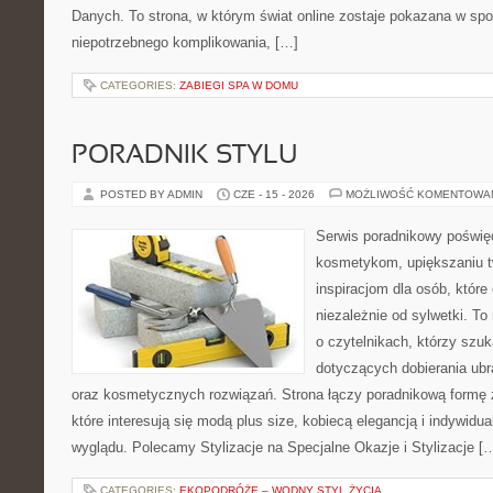
Danych. To strona, w którym świat online zostaje pokazana w sp
niepotrzebnego komplikowania, […]
CATEGORIES:
ZABIEGI SPA W DOMU
PORADNIK STYLU
POSTED BY ADMIN
CZE - 15 - 2026
MOŻLIWOŚĆ KOMENTOWA
Serwis poradnikowy poświęc
kosmetykom, upiększaniu 
inspiracjom dla osób, któr
niezależnie od sylwetki. T
o czytelnikach, którzy szu
dotyczących dobierania ubr
oraz kosmetycznych rozwiązań. Strona łączy poradnikową formę 
które interesują się modą plus size, kobiecą elegancją i indywid
wyglądu. Polecamy Stylizacje na Specjalne Okazje i Stylizacje [
CATEGORIES:
EKOPODRÓŻE – WODNY STYL ŻYCIA