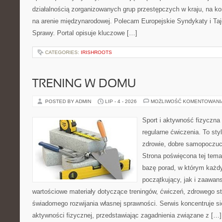
działalnością zorganizowanych grup przestępczych w kraju, na ko
na arenie międzynarodowej. Polecam Europejskie Syndykaty i Taj
Sprawy. Portal opisuje kluczowe […]
CATEGORIES:
IRISHROOTS
TRENING W DOMU
POSTED BY ADMIN
LIP - 4 - 2026
MOŻLIWOŚĆ KOMENTOWAN
Sport i aktywność fizyczna 
regularne ćwiczenia. To sty
zdrowie, dobre samopoczuci
Strona poświęcona tej tem
bazę porad, w którym każdy
początkujący, jak i zaawa
wartościowe materiały dotyczące treningów, ćwiczeń, zdrowego st
świadomego rozwijania własnej sprawności. Serwis koncentruje s
aktywności fizycznej, przedstawiając zagadnienia związane z […]