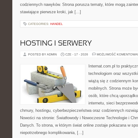
codziennych nawyków. Strona porusza tematy, które mogą zaint
stawiające pierwsze kroki, jak […]
CATEGORIES:
HANDEL
HOSTING I SERWERY
POSTED BY ADMIN
CZE - 17 - 2026
MOŻLIWOŚĆ KOMENTOWA
Internat.com.pl to praktyc
technologiom oraz wszystk
wiążą się z codziennym ko
mobilnych. Strona może b
osób, które chcą uporządk
internetu, sieci bezprzewo
chmury, hostingu, cyberbezpieczeństwa oraz codziennych rozwią
Nowości na stronie: Światłowody i Nowoczesne Technologie i Ch
Danych. To strona, w którym świat online zostaje pokazana w sp
niepotrzebnego komplikowania, […]