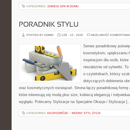
CATEGORIES:
ZABIEGI SPA W DOMU
PORADNIK STYLU
POSTED BY ADMIN
CZE - 15 - 2026
MOŻLIWOŚĆ KOMENTOWA
Serwis poradnikowy poświęc
kosmetykom, upiększaniu 
inspiracjom dla osób, któr
niezależnie od sylwetki. T
o czytelnikach, którzy szu
dotyczących dobierania ubr
oraz kosmetycznych rozwiązań. Strona łączy poradnikową formę 
które interesują się modą plus size, kobiecą elegancją i indywid
wyglądu. Polecamy Stylizacje na Specjalne Okazje i Stylizacje [
CATEGORIES:
EKOPODRÓŻE – WODNY STYL ŻYCIA