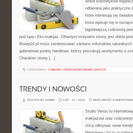
wokół kosmetyków organic
odbierana jako praktyczne ź
które interesują się świado
która wpisuje się w rosnąc
łagodniejszą codzienną pie
pod lupą i Eko-makijaż. Głównym motywem strony jest oferta pr
Bioarp24.pl może zainteresować zarówno miłośników naturalnych 
gabinetowe punkty handlowe, którzy poszukują asortymentu o sz
Charakter strony […]
CATEGORIES:
CHMURA I PRZECHOWYWANIE DANYCH
TRENDY I NOWOŚCI
POSTED BY ADMIN
CZE - 19 - 2026
MOŻLIWOŚĆ KOMENTOWA
Studio Veriss to internetow
makijażowi oraz codziennym
chcą odkrywać nowe trendy
lifestylowy i łączy w sobie