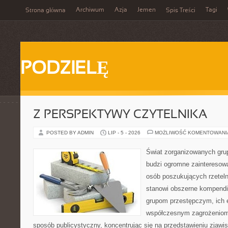
Archiwum
Azja
Jemen
Tagi
Strona główna
Spis Treści
PODZIELĘ
Z PERSPEKTYWY CZYTELNIKA
POSTED BY ADMIN
LIP - 5 - 2026
MOŻLIWOŚĆ KOMENTOWAN
Świat zorganizowanych grup
budzi ogromne zainteresowa
osób poszukujących rzeteln
stanowi obszerne kompendi
grupom przestępczym, ich ew
współczesnym zagrożeniom.
sposób publicystyczny, koncentrując się na przedstawieniu zjawi