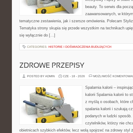
beauty. To serwis dla począ
zaawansowanych, w którym
tematyczne zestawienia, jak i szersze omówienia. Polecam Styliza
Tematyka strony skupia się przede wszystkim na technikach upięk
się wyłącznie do […]
CATEGORIES:
HISTORIE I DOŚWIADCZENIA BUDUJĄCYCH
ZDROWE PRZEPISY
POSTED BY ADMIN
CZE - 18 - 2026
MOŻLIWOŚĆ KOMENTOWA
Spalarnia kalorii – inspiruj
kalorii Spalarnia kalorii to
z myślą o osobach, które 
spalania kalorii i szukają c
podanych w ludzki sposób. 
czytelników, którzy nie chc
obietnicach szybkich efektów, lecz wolą spojrzeć na zdrowy styl 