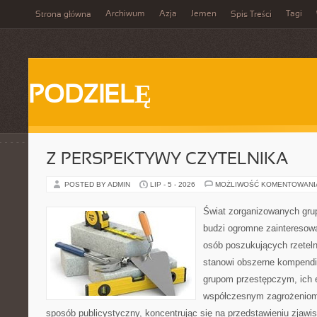
Archiwum
Azja
Jemen
Tagi
Strona główna
Spis Treści
PODZIELĘ
Z PERSPEKTYWY CZYTELNIKA
POSTED BY ADMIN
LIP - 5 - 2026
MOŻLIWOŚĆ KOMENTOWAN
Świat zorganizowanych grup
budzi ogromne zainteresowa
osób poszukujących rzeteln
stanowi obszerne kompendi
grupom przestępczym, ich ew
współczesnym zagrożeniom.
sposób publicystyczny, koncentrując się na przedstawieniu zjawi