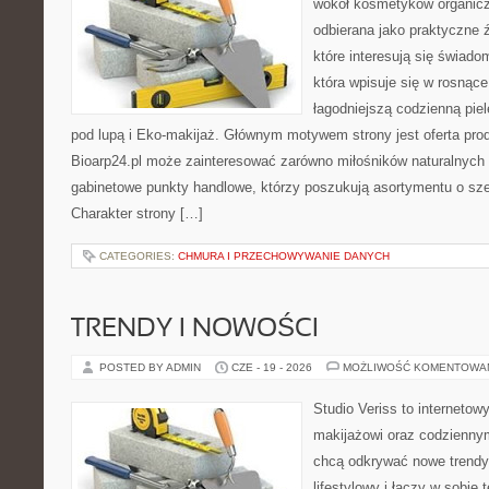
wokół kosmetyków organic
odbierana jako praktyczne ź
które interesują się świado
która wpisuje się w rosnąc
łagodniejszą codzienną pie
pod lupą i Eko-makijaż. Głównym motywem strony jest oferta pr
Bioarp24.pl może zainteresować zarówno miłośników naturalnych 
gabinetowe punkty handlowe, którzy poszukują asortymentu o sz
Charakter strony […]
CATEGORIES:
CHMURA I PRZECHOWYWANIE DANYCH
TRENDY I NOWOŚCI
POSTED BY ADMIN
CZE - 19 - 2026
MOŻLIWOŚĆ KOMENTOWA
Studio Veriss to internetow
makijażowi oraz codziennym
chcą odkrywać nowe trendy
lifestylowy i łączy w sobie