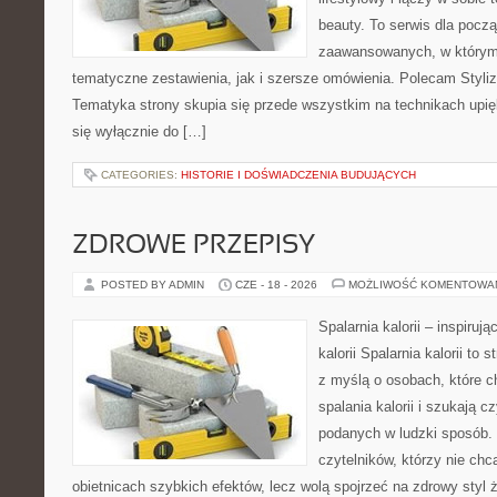
beauty. To serwis dla począ
zaawansowanych, w którym
tematyczne zestawienia, jak i szersze omówienia. Polecam Styliza
Tematyka strony skupia się przede wszystkim na technikach upięk
się wyłącznie do […]
CATEGORIES:
HISTORIE I DOŚWIADCZENIA BUDUJĄCYCH
ZDROWE PRZEPISY
POSTED BY ADMIN
CZE - 18 - 2026
MOŻLIWOŚĆ KOMENTOWA
Spalarnia kalorii – inspiruj
kalorii Spalarnia kalorii to
z myślą o osobach, które 
spalania kalorii i szukają c
podanych w ludzki sposób. 
czytelników, którzy nie chc
obietnicach szybkich efektów, lecz wolą spojrzeć na zdrowy styl 