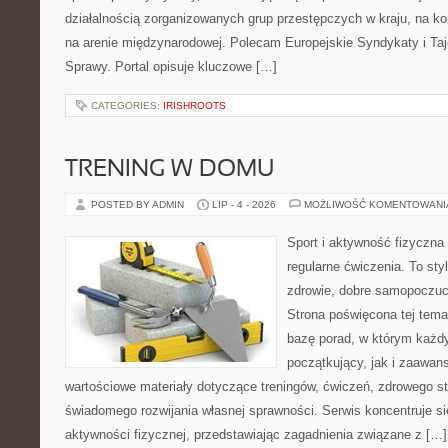
działalnością zorganizowanych grup przestępczych w kraju, na ko
na arenie międzynarodowej. Polecam Europejskie Syndykaty i Taj
Sprawy. Portal opisuje kluczowe […]
CATEGORIES:
IRISHROOTS
TRENING W DOMU
POSTED BY ADMIN
LIP - 4 - 2026
MOŻLIWOŚĆ KOMENTOWAN
Sport i aktywność fizyczna 
regularne ćwiczenia. To sty
zdrowie, dobre samopoczuci
Strona poświęcona tej tem
bazę porad, w którym każdy
początkujący, jak i zaawa
wartościowe materiały dotyczące treningów, ćwiczeń, zdrowego st
świadomego rozwijania własnej sprawności. Serwis koncentruje s
aktywności fizycznej, przedstawiając zagadnienia związane z […]