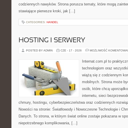
codziennych nawyków. Strona porusza tematy, które mogą zaint
stawiające pierwsze kroki, jak […]
CATEGORIES:
HANDEL
HOSTING I SERWERY
POSTED BY ADMIN
CZE - 17 - 2026
MOŻLIWOŚĆ KOMENTOWA
Internat.com.pl to praktyc
technologiom oraz wszystk
wiążą się z codziennym ko
mobilnych. Strona może b
osób, które chcą uporządk
internetu, sieci bezprzewo
chmury, hostingu, cyberbezpieczeństwa oraz codziennych rozwią
Nowości na stronie: Światłowody i Nowoczesne Technologie i Ch
Danych. To strona, w którym świat online zostaje pokazana w sp
niepotrzebnego komplikowania, […]