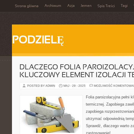
Archiwum
Azja
Jemen
Tagi
Strona główna
Spis Treści
PODZIELĘ
DLACZEGO FOLIA PAROIZOLACY
KLUCZOWY ELEMENT IZOLACJI T
POSTED BY ADMIN
MAJ - 29 - 2025
MOŻLIWOŚĆ KOMENTOWA
Folia paroizolacyjna pełni k
termicznej. Zapobiega zawil
zapobiega rozprzestrzeniani
utrzymać odpowiednią temp
Sprawdź, dlaczego warto za
zastosowanie!