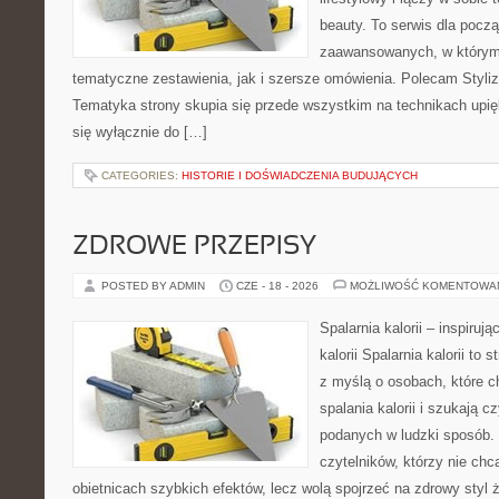
beauty. To serwis dla począ
zaawansowanych, w którym
tematyczne zestawienia, jak i szersze omówienia. Polecam Styliza
Tematyka strony skupia się przede wszystkim na technikach upięk
się wyłącznie do […]
CATEGORIES:
HISTORIE I DOŚWIADCZENIA BUDUJĄCYCH
ZDROWE PRZEPISY
POSTED BY ADMIN
CZE - 18 - 2026
MOŻLIWOŚĆ KOMENTOWA
Spalarnia kalorii – inspiruj
kalorii Spalarnia kalorii to
z myślą o osobach, które 
spalania kalorii i szukają c
podanych w ludzki sposób. 
czytelników, którzy nie chc
obietnicach szybkich efektów, lecz wolą spojrzeć na zdrowy styl 