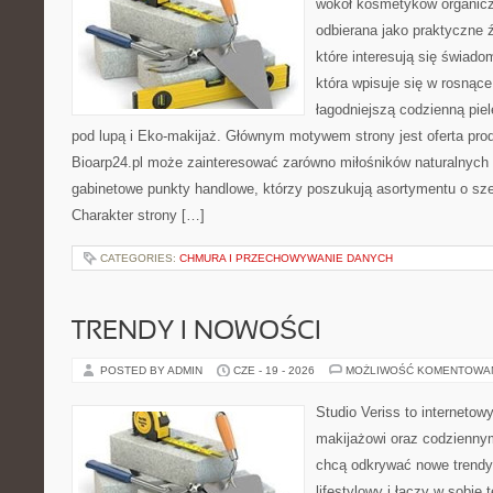
wokół kosmetyków organic
odbierana jako praktyczne ź
które interesują się świado
która wpisuje się w rosnąc
łagodniejszą codzienną pie
pod lupą i Eko-makijaż. Głównym motywem strony jest oferta pr
Bioarp24.pl może zainteresować zarówno miłośników naturalnych 
gabinetowe punkty handlowe, którzy poszukują asortymentu o sz
Charakter strony […]
CATEGORIES:
CHMURA I PRZECHOWYWANIE DANYCH
TRENDY I NOWOŚCI
POSTED BY ADMIN
CZE - 19 - 2026
MOŻLIWOŚĆ KOMENTOWA
Studio Veriss to internetow
makijażowi oraz codziennym
chcą odkrywać nowe trendy
lifestylowy i łączy w sobie