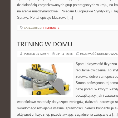
działalnością zorganizowanych grup przestępczych w kraju, na ko
na arenie międzynarodowej. Polecam Europejskie Syndykaty i Taj
Sprawy. Portal opisuje kluczowe […]
CATEGORIES:
IRISHROOTS
TRENING W DOMU
POSTED BY ADMIN
LIP - 4 - 2026
MOŻLIWOŚĆ KOMENTOWAN
Sport i aktywność fizyczna 
regularne ćwiczenia. To sty
zdrowie, dobre samopoczuci
Strona poświęcona tej tem
bazę porad, w którym każdy
początkujący, jak i zaawa
wartościowe materiały dotyczące treningów, ćwiczeń, zdrowego st
świadomego rozwijania własnej sprawności. Serwis koncentruje s
aktywności fizycznej, przedstawiając zagadnienia związane z […]