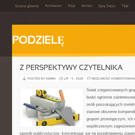
Archiwum
Azja
Jemen
Tagi
Strona główna
Spis Treści
PODZIELĘ
Z PERSPEKTYWY CZYTELNIKA
POSTED BY ADMIN
LIP - 5 - 2026
MOŻLIWOŚĆ KOMENTOWAN
Świat zorganizowanych grup
budzi ogromne zainteresowa
osób poszukujących rzeteln
stanowi obszerne kompendi
grupom przestępczym, ich ew
współczesnym zagrożeniom.
sposób publicystyczny, koncentrując się na przedstawieniu zjawi