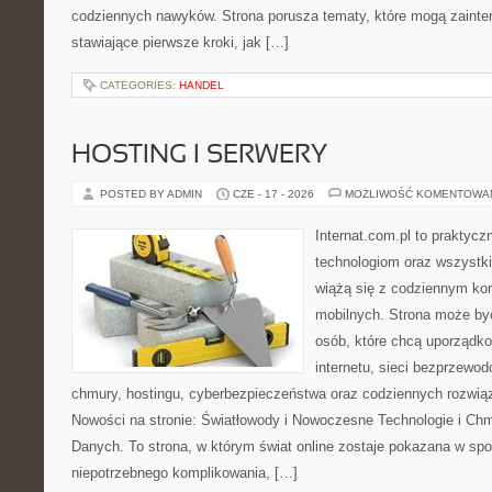
codziennych nawyków. Strona porusza tematy, które mogą zaint
stawiające pierwsze kroki, jak […]
CATEGORIES:
HANDEL
HOSTING I SERWERY
POSTED BY ADMIN
CZE - 17 - 2026
MOŻLIWOŚĆ KOMENTOWA
Internat.com.pl to praktyc
technologiom oraz wszystk
wiążą się z codziennym ko
mobilnych. Strona może b
osób, które chcą uporządk
internetu, sieci bezprzewo
chmury, hostingu, cyberbezpieczeństwa oraz codziennych rozwią
Nowości na stronie: Światłowody i Nowoczesne Technologie i Ch
Danych. To strona, w którym świat online zostaje pokazana w sp
niepotrzebnego komplikowania, […]