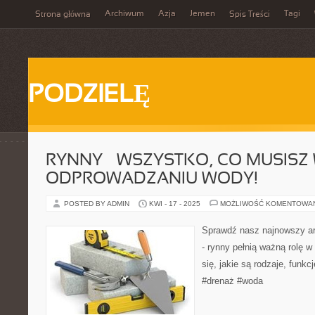
Archiwum
Azja
Jemen
Tagi
Strona główna
Spis Treści
PODZIELĘ
RYNNY – WSZYSTKO, CO MUSISZ 
ODPROWADZANIU WODY!
POSTED BY ADMIN
KWI - 17 - 2025
MOŻLIWOŚĆ KOMENTOWA
Sprawdź nasz najnowszy ar
- rynny pełnią ważną rolę 
się, jakie są rodzaje, funkcj
#drenaż #woda