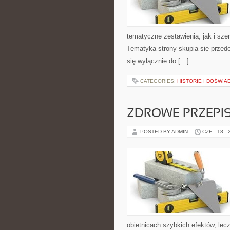
tematyczne zestawienia, jak i sze
Tematyka strony skupia się przede
się wyłącznie do […]
CATEGORIES:
HISTORIE I DOŚWIA
ZDROWE PRZEPI
POSTED BY ADMIN
CZE - 18 -
obietnicach szybkich efektów, lec