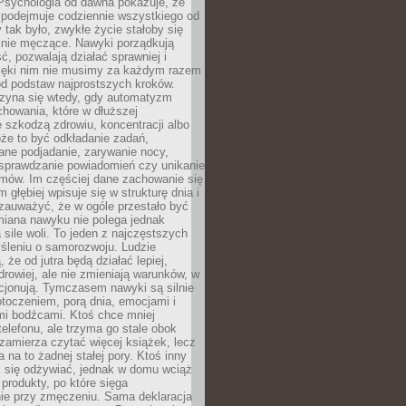
 Psychologia od dawna pokazuje, że
 podejmuje codziennie wszystkiego od
tak było, zwykłe życie stałoby się
lnie męczące. Nawyki porządkują
ć, pozwalają działać sprawniej i
zięki nim nie musimy za każdym razem
od podstaw najprostszych kroków.
zyna się wtedy, gdy automatyzm
howania, które w dłuższej
 szkodzą zdrowiu, koncentracji albo
że to być odkładanie zadań,
ane podjadanie, zarywanie nocy,
sprawdzanie powiadomień czy unikanie
zmów. Im częściej dane zachowanie się
 głębiej wpisuje się w strukturę dnia i
 zauważyć, że w ogóle przestało być
iana nawyku nie polega jednak
 sile woli. To jeden z najczęstszych
śleniu o samorozwoju. Ludzie
 że od jutra będą działać lepiej,
zdrowiej, ale nie zmieniają warunków, w
cjonują. Tymczasem nawyki są silnie
toczeniem, porą dnia, emocjami i
mi bodźcami. Ktoś chce mniej
telefonu, ale trzyma go stale obok
 zamierza czytać więcej książek, lecz
 na to żadnej stałej pory. Ktoś inny
ej się odżywiać, jednak w domu wciąż
produkty, po które sięga
ie przy zmęczeniu. Sama deklaracja