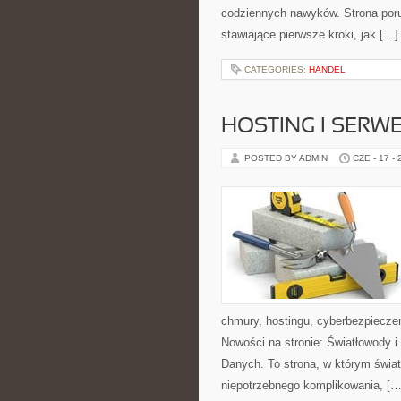
codziennych nawyków. Strona por
stawiające pierwsze kroki, jak […]
CATEGORIES:
HANDEL
HOSTING I SERW
POSTED BY ADMIN
CZE - 17 -
chmury, hostingu, cyberbezpiecze
Nowości na stronie: Światłowody 
Danych. To strona, w którym świat
niepotrzebnego komplikowania, […