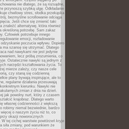
chowania nie dlatego, że są rozsądne,
 że przynoszą szybką ulgę. Odkładanie
kuje chwilowy stres, słodka przekąska
trój, bezmyślne scrollowanie odciąga
ięcia. Jeśli chce się zmienić taki
a znaleźć alternatywę, która również
a określoną potrzebę. Sam zakaz
y. Człowiek potrzebuje innego
egulowanie emocji, rozładowanie
y odzyskanie poczucia wpływu. Dopiero
a ma szansę się utrzymać. Dlatego
aca nad nawykami nie jest jedynie
howaniem, lecz próbą zrozumienia, co
ryje. Ostatecznie nawyki są jednym z
ych narzędzi kształtowania życia. To
żej mierze zależy, czy nasze cele
orią, czy staną się codzienną
elkie plany bywają inspirujące, ale to
ne, regularne działania przesuwają
 konkretnym kierunku. Nawyki nie
akularnych zmian z dnia na dzień.
zej jak powolny nurt, który z czasem
ształcić krajobraz. Dlatego warto
ię własnej codzienności z większą
o robimy niemal bezwiednie, bardzo
więcej o naszym życiu niż to, co
 przy okazji noworocznych
 W tej cichej warstwie powtórzeń kryje
a siła zmiany, pod warunkiem że