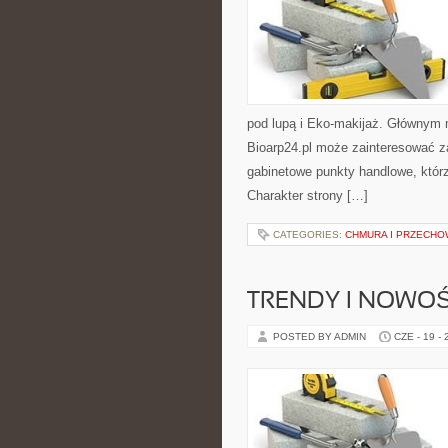
pod lupą i Eko-makijaż. Głównym 
Bioarp24.pl może zainteresować z
gabinetowe punkty handlowe, któr
Charakter strony […]
CATEGORIES:
CHMURA I PRZECH
TRENDY I NOWOŚ
POSTED BY ADMIN
CZE - 19 -