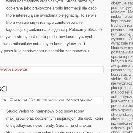
wokół kosmetyków organicznych. Strona może być
obejmuje zac
perspektywie
odbierana jako praktyczne źródło informacji dla osób,
relacjom. Mo
które interesują się świadomą pielęgnacją. To serwis,
niekontrolow
impulsywne 
która wpisuje się w rosnące zainteresowanie
trudnych ro
łagodniejszą codzienną pielęgnacją. Polecamy Składniki
powtarza, tym
tym trudniej
motywem strony jest oferta produktów kosmetycznych.
wyborem. Zm
wyłącznie na
arówno miłośników naturalnych kosmetyków, jak i
błędów w my
zy poszukują asortymentu o szerokim zastosowaniu.
postanawiają,
sprawniej i 
których funk
związane z o
powtarzalny
OWYWANIE DANYCH
korzystać z 
siebie. Ktoś
nie wyznacza
planuje lepi
CI
ma pod ręką 
automatyczn
TRENDY
 2026
MOŻLIWOŚĆ KOMENTOWANIA
ZOSTAŁA WYŁĄCZONA
jest ważna, 
I
przeprojekto
NOWOŚCI
aby wspiera
Studio Veriss to internetowy blog poświęcony
stronę stare
makijażowi oraz codziennym inspiracjom dla osób, które
okazuje się
niż wielka r
chcą odkrywać nowe trendy. Strona ma charakter
człowiek pró
chwili, szy
lifestylowy i łączy w sobie tematy związane z trendami