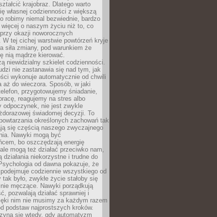
ształcić krajobraz. Dlatego warto
ię własnej codzienności z większą
o robimy niemal bezwiednie, bardzo
więcej o naszym życiu niż to, co
 przy okazji noworocznych
 W tej cichej warstwie powtórzeń kryje
a siła zmiany, pod warunkiem że
ę nią mądrze kierować.
ą niewidzialny szkielet codzienności.
dzi nie zastanawia się nad tym, jak
ści wykonuje automatycznie od chwili
 aż do wieczora. Sposób, w jaki
elefon, przygotowujemy śniadanie,
racę, reagujemy na stres albo
 odpoczynek, nie jest zwykle
żdorazowej świadomej decyzji. To
 powtarzania określonych zachowań tak
ają się częścią naszego zwyczajnego
nia. Nawyki mogą być
ńcem, bo oszczędzają energię
ale mogą też działać przeciwko nam,
ją działania niekorzystne i trudne do
 Psychologia od dawna pokazuje, że
 podejmuje codziennie wszystkiego od
tak było, zwykłe życie stałoby się
lnie męczące. Nawyki porządkują
ć, pozwalają działać sprawniej i
zięki nim nie musimy za każdym razem
od podstaw najprostszych kroków.
zyna się wtedy, gdy automatyzm