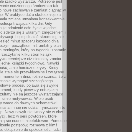
ale rzadko wystarcza. Potrzebne jest
wanie codziennego środowiska tak,
ło nowe zachowanie zamiast ciągnąć w
go. W praktyce dużo skuteczniejsza
 mała zmiana utrwalana konsekwentnie
ewolucja trwająca kilka dni. Gdy
buje odmienić całe życie w jednej
bko zderza się z własnym zmęczeniem i
ywacji. Lepiej działać skromniej, ale
ziesięć minut spaceru każdego dnia
pszym początkiem niż ambitny plan
 treningów, który po tygodniu zostanie
rzeczytanie kilku stron książki
ywa cenniejsze niż nierealny zamiar
 jednej książki tygodniowo. Nawyki
rność, a nie heroiczne zrywy. Kiedy
ie staje się przewidywalne i związane
m momentem dnia, rośnie szansa, że z
stanie wymagać szczególnego
ołowie procesu pojawia się zwykle
moment, kiedy pierwszy entuzjazm
zultaty nie są jeszcze wystarczająco
y silnie motywować. Wiele osób
dy wraca do dawnych schematów i
miana im się nie udała. Tymczasem to
ap. Nowy nawyk nie tworzy się w chwili
zji, lecz w serii powtórzeń, które
ją się nudne i nieefektowne. Pomocne
edzenie postępów, rozmowa z kimś
o dołączenie do społeczności ludzi