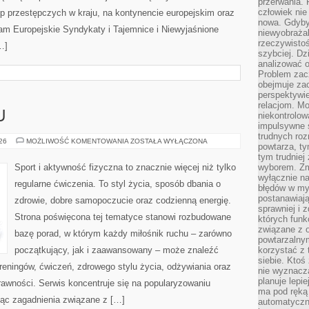
przerwania.
człowiek nie
p przestępczych w kraju, na kontynencie europejskim oraz
nowa. Gdyby 
am Europejskie Syndykaty i Tajemnice i Niewyjaśnione
niewyobraża
rzeczywistoś
…]
szybciej. D
analizować 
Problem zac
obejmuje zac
perspektywie
relacjom. Mo
U
niekontrolow
impulsywne 
trudnych ro
TRENING
026
MOŻLIWOŚĆ KOMENTOWANIA
ZOSTAŁA WYŁĄCZONA
powtarza, tym
W
DOMU
tym trudniej
Sport i aktywność fizyczna to znacznie więcej niż tylko
wyborem. Zm
wyłącznie na
regularne ćwiczenia. To styl życia, sposób dbania o
błędów w my
postanawiają,
zdrowie, dobre samopoczucie oraz codzienną energię.
sprawniej i 
Strona poświęcona tej tematyce stanowi rozbudowane
których funk
związane z o
bazę porad, w którym każdy miłośnik ruchu – zarówno
powtarzalny
początkujący, jak i zaawansowany – może znaleźć
korzystać z 
siebie. Ktoś
reningów, ćwiczeń, zdrowego stylu życia, odżywiania oraz
nie wyznacza
planuje lepi
rawności. Serwis koncentruje się na popularyzowaniu
ma pod ręką 
jąc zagadnienia związane z […]
automatyczn