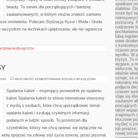
spadkiem mot
beauty. To serwis dla początkujących i bardziej
stabilnie. D
może być le
zaawansowanych, w którym można znaleźć zarówno
intensywnych
rsze omówienia. Polecam Stylizacja fryzur i Moda i Uroda.
porzucony. P
codziennie b
 wszystkim na technikach upiększania, ale nie ogranicza
pochłaniania
lubią regula
nowe działan
z konkretny
DCZENIA BUDUJĄCYCH
czasem prze
wysiłku. W p
kryzys. To 
wygasa, a re
SY
widoczne, b
właśnie wte
uznaje, że z
ZDROWE
 2026
MOŻLIWOŚĆ KOMENTOWANIA
ZOSTAŁA WYŁĄCZONA
naturalny et
PRZEPISY
podjęcia decy
Spalarnia kalorii – inspirujący przewodnik po spalaniu
czasem wyda
staje się śl
kalorii Spalarnia kalorii to strona internetowa stworzony
zaufanym alb
z myślą o osobach, które chcą uporządkować temat
pracujących
takim wspar
spalania kalorii i szukają czytelnych informacji
znajomych 
kluczowe poz
podanych w ludzki sposób. To przestrzeń dla
myśleć o zm
czytelników, którzy nie chcą opierać się wyłącznie na
lub porażce,
nowej tożsa
z wolą spojrzeć na zdrowy styl życia szerzej: przez pryzmat
są powiązan