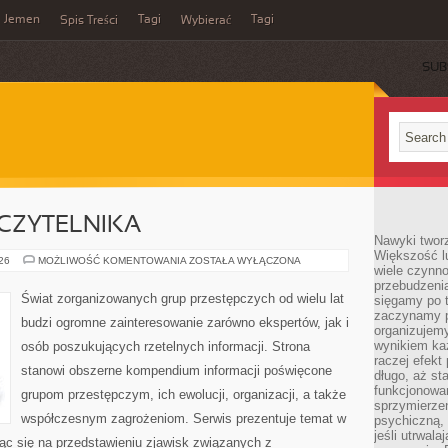
Jemen
Tagi
Tagi
Spis Treści
Wybierać
SUB
CZYTELNIKA
Nawyki tworz
Większość lu
Z
026
MOŻLIWOŚĆ KOMENTOWANIA
ZOSTAŁA WYŁĄCZONA
wiele czynno
PERSPEKTYWY
CZYTELNIKA
przebudzenia
Świat zorganizowanych grup przestępczych od wielu lat
sięgamy po t
zaczynamy p
budzi ogromne zainteresowanie zarówno ekspertów, jak i
organizujemy
wynikiem ka
osób poszukujących rzetelnych informacji. Strona
raczej efekt
stanowi obszerne kompendium informacji poświęcone
długo, aż st
funkcjonowa
grupom przestępczym, ich ewolucji, organizacji, a także
sprzymierze
współczesnym zagrożeniom. Serwis prezentuje temat w
psychiczną, 
jeśli utrwala
ąc się na przedstawieniu zjawisk związanych z