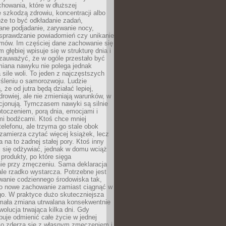
howania, które w dłuższej
 szkodzą zdrowiu, koncentracji albo
że to być odkładanie zadań,
ane podjadanie, zarywanie nocy,
sprawdzanie powiadomień czy unikanie
zmów. Im częściej dane zachowanie się
 głębiej wpisuje się w strukturę dnia i
 zauważyć, że w ogóle przestało być
iana nawyku nie polega jednak
 sile woli. To jeden z najczęstszych
śleniu o samorozwoju. Ludzie
 że od jutra będą działać lepiej,
zdrowiej, ale nie zmieniają warunków, w
cjonują. Tymczasem nawyki są silnie
toczeniem, porą dnia, emocjami i
mi bodźcami. Ktoś chce mniej
telefonu, ale trzyma go stale obok
 zamierza czytać więcej książek, lecz
 na to żadnej stałej pory. Ktoś inny
ej się odżywiać, jednak w domu wciąż
produkty, po które sięga
ie przy zmęczeniu. Sama deklaracja
ale rzadko wystarcza. Potrzebne jest
wanie codziennego środowiska tak,
ło nowe zachowanie zamiast ciągnąć w
go. W praktyce dużo skuteczniejsza
 mała zmiana utrwalana konsekwentnie
ewolucja trwająca kilka dni. Gdy
buje odmienić całe życie w jednej
bko zderza się z własnym zmęczeniem i