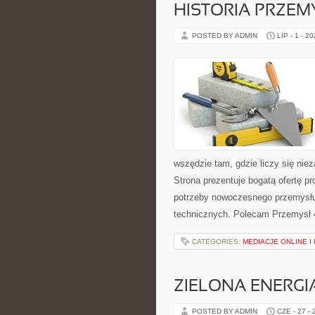
HISTORIA PRZEM
POSTED BY ADMIN
LIP - 1 - 2
wszędzie tam, gdzie liczy się ni
Strona prezentuje bogatą ofertę pr
potrzeby nowoczesnego przemysłu
technicznych. Polecam Przemysł 4.
CATEGORIES:
MEDIACJE ONLINE 
ZIELONA ENERGI
POSTED BY ADMIN
CZE - 27 -