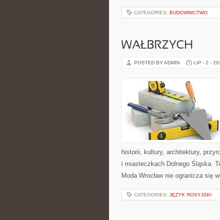
CATEGORIES:
BUDOWNICTWO
WAŁBRZYCH
POSTED BY ADMIN
LIP - 2 - 2
historii, kultury, architektury, pr
i miasteczkach Dolnego Śląska. To
Moda Wrocław nie ogranicza się w
CATEGORIES:
JĘZYK ROSYJSKI