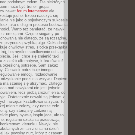
 nad podobnym celem. Dla niektórych
ciem może być trener, grupa
czy nawet
forum internetowe
ale
ostaje jedno: trzeba nauczyć się
ianie nie jako o pojedynczym sukcesie
 lecz jako o długim procesie budowania
mości. Warto też pamiętać, że nawyki
e z emocjami. Często sięgamy po
chowania nie dlatego, że są rozsądne,
 że przynoszą szybką ulgę. Odkładanie
kuje chwilowy stres, słodka przekąska
trój, bezmyślne scrollowanie odciąga
ięcia. Jeśli chce się zmienić taki
a znaleźć alternatywę, która również
a określoną potrzebę. Sam zakaz
y. Człowiek potrzebuje innego
egulowanie emocji, rozładowanie
y odzyskanie poczucia wpływu. Dopiero
a ma szansę się utrzymać. Dlatego
aca nad nawykami nie jest jedynie
howaniem, lecz próbą zrozumienia, co
ryje. Ostatecznie nawyki są jednym z
ych narzędzi kształtowania życia. To
żej mierze zależy, czy nasze cele
orią, czy staną się codzienną
elkie plany bywają inspirujące, ale to
ne, regularne działania przesuwają
 konkretnym kierunku. Nawyki nie
akularnych zmian z dnia na dzień.
zej jak powolny nurt, który z czasem