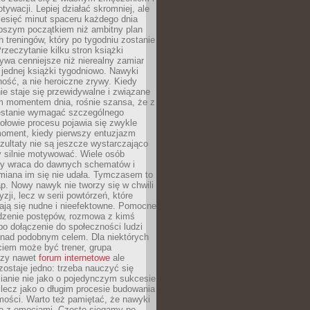
ywacji. Lepiej działać skromniej, ale
ziesięć minut spaceru każdego dnia
pszym początkiem niż ambitny plan
 treningów, który po tygodniu zostanie
rzeczytanie kilku stron książki
ywa cenniejsze niż nierealny zamiar
 jednej książki tygodniowo. Nawyki
rność, a nie heroiczne zrywy. Kiedy
ie staje się przewidywalne i związane
m momentem dnia, rośnie szansa, że z
stanie wymagać szczególnego
ołowie procesu pojawia się zwykle
moment, kiedy pierwszy entuzjazm
zultaty nie są jeszcze wystarczająco
y silnie motywować. Wiele osób
dy wraca do dawnych schematów i
miana im się nie udała. Tymczasem to
ap. Nowy nawyk nie tworzy się w chwili
zji, lecz w serii powtórzeń, które
ją się nudne i nieefektowne. Pomocne
edzenie postępów, rozmowa z kimś
o dołączenie do społeczności ludzi
 nad podobnym celem. Dla niektórych
ciem może być trener, grupa
czy nawet
forum internetowe
ale
ostaje jedno: trzeba nauczyć się
ianie nie jako o pojedynczym sukcesie
 lecz jako o długim procesie budowania
mości. Warto też pamiętać, że nawyki
e z emocjami. Często sięgamy po