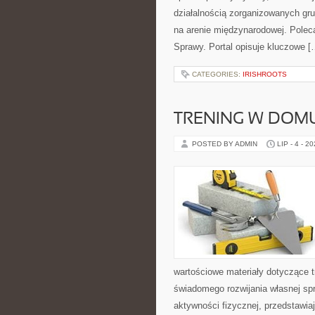
działalnością zorganizowanych gru
na arenie międzynarodowej. Polec
Sprawy. Portal opisuje kluczowe [
CATEGORIES:
IRISHROOTS
TRENING W DOM
POSTED BY ADMIN
LIP - 4 - 2
wartościowe materiały dotyczące t
świadomego rozwijania własnej sp
aktywności fizycznej, przedstawia