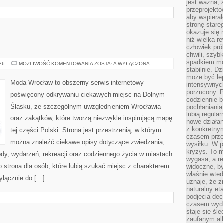
jest ważna, 
przeprojekto
aby wspiera
stronę stare
okazuje się
niż wielka r
człowiek pró
chwili, szy
spadkiem mot
WAŁBRZYCH
026
MOŻLIWOŚĆ KOMENTOWANIA
ZOSTAŁA WYŁĄCZONA
stabilnie. D
może być le
Moda Wrocław to obszerny serwis internetowy
intensywnych
porzucony. P
poświęcony odkrywaniu ciekawych miejsc na Dolnym
codziennie b
Śląsku, ze szczególnym uwzględnieniem Wrocławia
pochłaniania
lubią regula
oraz zakątków, które tworzą niezwykle inspirującą mapę
nowe działan
z konkretny
tej części Polski. Strona jest przestrzenią, w którym
czasem prze
można znaleźć ciekawe opisy dotyczące zwiedzania,
wysiłku. W p
kryzys. To 
zyrody, wydarzeń, rekreacji oraz codziennego życia w miastach
wygasa, a re
 strona dla osób, które lubią szukać miejsc z charakterem.
widoczne, b
właśnie wte
yłącznie do […]
uznaje, że z
naturalny et
podjęcia decy
czasem wyda
staje się śl
zaufanym alb