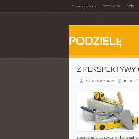
Archiwum
Azja
Strona główna
PODZIELĘ
Z PERSPEKTYWY 
POSTED BY ADMIN
LIP - 5 - 2
sposób publicystyczny, koncentruj