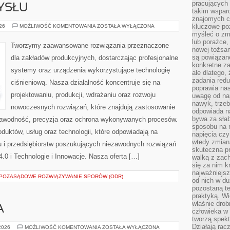
pracujących
YSŁU
takim wspar
znajomych 
HISTORIA
kluczowe poz
026
MOŻLIWOŚĆ KOMENTOWANIA
ZOSTAŁA WYŁĄCZONA
PRZEMYSŁU
myśleć o zm
lub porażce,
Tworzymy zaawansowane rozwiązania przeznaczone
nowej tożsa
są powiązan
dla zakładów produkcyjnych, dostarczając profesjonalne
konkretne za
systemy oraz urządzenia wykorzystujące technologię
ale dlatego,
zadania redu
ciśnieniową. Nasza działalność koncentruje się na
poprawia nas
projektowaniu, produkcji, wdrażaniu oraz rozwoju
uwagę od nap
nawyk, trzeb
nowoczesnych rozwiązań, które znajdują zastosowanie
odpowiada n
bywa za słab
ezawodność, precyzja oraz ochrona wykonywanych procesów.
sposobu na r
oduktów, usług oraz technologii, które odpowiadają na
napięcia cz
wtedy zmian
 i przedsiębiorstw poszukujących niezawodnych rozwiązań
skuteczna pr
0 i Technologie i Innowacje. Nasza oferta […]
walką z zac
się za nim k
najważniejsz
I POZASĄDOWE ROZWIĄZYWANIE SPORÓW (ODR)
od nich w du
pozostaną te
praktyką. Wi
właśnie drob
A
człowieka w
tworzą spekt
Działają rac
ZIELONA
 2026
MOŻLIWOŚĆ KOMENTOWANIA
ZOSTAŁA WYŁĄCZONA