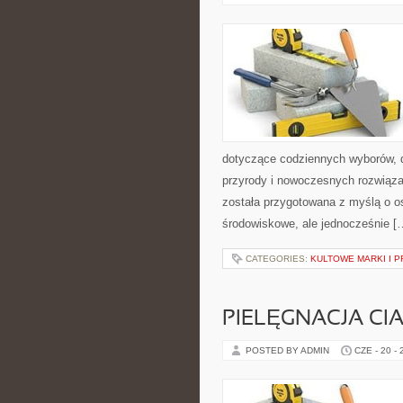
dotyczące codziennych wyborów, d
przyrody i nowoczesnych rozwiąza
została przygotowana z myślą o 
środowiskowe, ale jednocześnie [
CATEGORIES:
KULTOWE MARKI I P
PIELĘGNACJA CI
POSTED BY ADMIN
CZE - 20 -