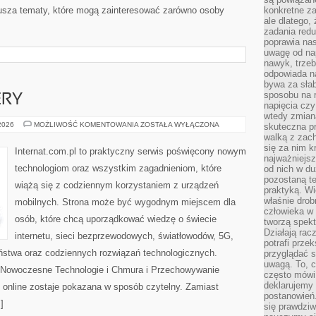
usza tematy, które mogą zainteresować zarówno osoby
konkretne za
ale dlatego,
zadania redu
poprawia nas
uwagę od nap
nawyk, trzeb
odpowiada n
bywa za słab
sposobu na r
ERY
napięcia cz
wtedy zmian
HOSTING
 2026
MOŻLIWOŚĆ KOMENTOWANIA
ZOSTAŁA WYŁĄCZONA
skuteczna pr
I
walką z zac
SERWERY
się za nim k
Internat.com.pl to praktyczny serwis poświęcony nowym
najważniejsz
technologiom oraz wszystkim zagadnieniom, które
od nich w du
pozostaną te
wiążą się z codziennym korzystaniem z urządzeń
praktyką. Wi
właśnie drob
mobilnych. Strona może być wygodnym miejscem dla
człowieka w
osób, które chcą uporządkować wiedzę o świecie
tworzą spekt
Działają rac
internetu, sieci bezprzewodowych, światłowodów, 5G,
potrafi przek
ństwa oraz codziennych rozwiązań technologicznych.
przyglądać s
uwagą. To, c
i Nowoczesne Technologie i Chmura i Przechowywanie
często mówi 
deklarujemy
 online zostaje pokazana w sposób czytelny. Zamiast
postanowień.
]
się prawdziw