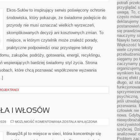
ENERGIA
potrafi przek
przyglądać s
Ekos-Sułów to inspirujący serwis poświęcony ochronie
uwagą. To, c
często mówi 
środowiska, który pokazuje, że świadome podejście do
deklarujemy
przyrody nie musi oznaczać wielkich wyrzeczeń,
postanowień.
się prawdziw
skomplikowanych decyzji ani kosztownych zmian. To
nauczymy si
miejsce, w którym czytelnik może znaleźć porady,
Nawyki tworz
Większość lu
praktyczne podpowiedzi oraz przystępne teksty
wiele czynno
przebudzenia
omu, zakupów, podróży, gotowania, energii, recyklingu,
sięgamy po t
ń wspierających bardziej świadomy styl życia. Strona
zaczynamy p
organizujemy
osobach, które chcą poznawać współczesne wyzwania
wynikiem ka
…]
raczej efekt
długo, aż st
funkcjonowa
ROJEKTANCI
sprzymierze
psychiczną, 
jeśli utrwala
przerwania.
AŁA I WŁOSÓW
człowiek nie
nowa. Gdyby 
niewyobraża
PIELĘGNACJA
 2026
MOŻLIWOŚĆ KOMENTOWANIA
ZOSTAŁA WYŁĄCZONA
rzeczywistoś
CIAŁA
I
szybciej. D
WŁOSÓW
Bioarp24.pl to miejsce w sieci, która koncentruje się
analizować 
Problem zac