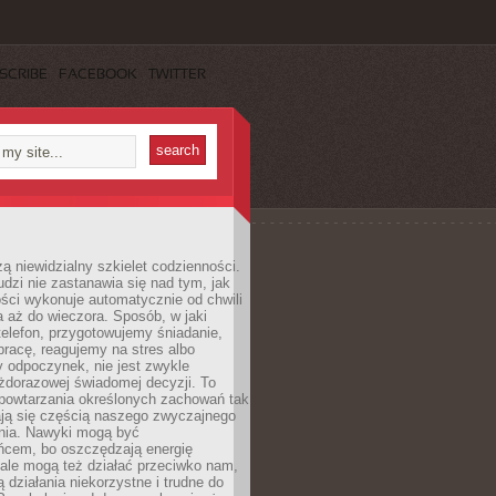
SCRIBE
FACEBOOK
TWITTER
ą niewidzialny szkielet codzienności.
dzi nie zastanawia się nad tym, jak
ści wykonuje automatycznie od chwili
 aż do wieczora. Sposób, w jaki
elefon, przygotowujemy śniadanie,
racę, reagujemy na stres albo
 odpoczynek, nie jest zwykle
żdorazowej świadomej decyzji. To
 powtarzania określonych zachowań tak
ają się częścią naszego zwyczajnego
nia. Nawyki mogą być
ńcem, bo oszczędzają energię
ale mogą też działać przeciwko nam,
ją działania niekorzystne i trudne do