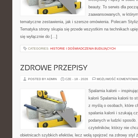
beauty. To serwis dla począ
zaawansowanych, w którym
tematyczne zestawienia, jak i szersze omówienia. Polecam Styliza
Tematyka strony skupia się przede wszystkim na technikach upięk
się wyłącznie do […]
CATEGORIES:
HISTORIE I DOŚWIADCZENIA BUDUJĄCYCH
ZDROWE PRZEPISY
POSTED BY ADMIN
CZE - 18 - 2026
MOŻLIWOŚĆ KOMENTOWA
Spalarnia kalorii – inspiruj
kalorii Spalarnia kalorii to
z myślą o osobach, które 
spalania kalorii i szukają c
podanych w ludzki sposób. 
czytelników, którzy nie chc
obietnicach szybkich efektów, lecz wolą spojrzeć na zdrowy styl 