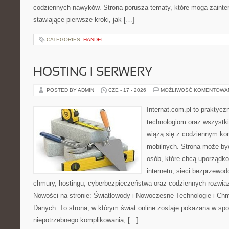
codziennych nawyków. Strona porusza tematy, które mogą zaint
stawiające pierwsze kroki, jak […]
CATEGORIES:
HANDEL
HOSTING I SERWERY
POSTED BY ADMIN
CZE - 17 - 2026
MOŻLIWOŚĆ KOMENTOWA
Internat.com.pl to praktyc
technologiom oraz wszystk
wiążą się z codziennym ko
mobilnych. Strona może b
osób, które chcą uporządk
internetu, sieci bezprzewo
chmury, hostingu, cyberbezpieczeństwa oraz codziennych rozwią
Nowości na stronie: Światłowody i Nowoczesne Technologie i Ch
Danych. To strona, w którym świat online zostaje pokazana w sp
niepotrzebnego komplikowania, […]