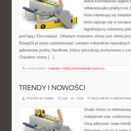
wokół kosmetyków organic
odbierana jako praktyczne ź
które interesują się świado
która wpisuje się w rosnąc
łagodniejszą codzienną pie
pod lupą i Eko-makijaż. Głównym motywem strony jest oferta pr
Bioarp24.pl może zainteresować zarówno miłośników naturalnych 
gabinetowe punkty handlowe, którzy poszukują asortymentu o sz
Charakter strony […]
CATEGORIES:
CHMURA I PRZECHOWYWANIE DANYCH
TRENDY I NOWOŚCI
POSTED BY ADMIN
CZE - 19 - 2026
MOŻLIWOŚĆ KOMENTOWA
Studio Veriss to internetow
makijażowi oraz codziennym
chcą odkrywać nowe trendy
lifestylowy i łączy w sobie