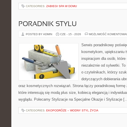
CATEGORIES:
ZABIEGI SPA W DOMU
PORADNIK STYLU
POSTED BY ADMIN
CZE - 15 - 2026
MOŻLIWOŚĆ KOMENTOWA
Serwis poradnikowy poświęc
kosmetykom, upiększaniu 
inspiracjom dla osób, któr
niezależnie od sylwetki. T
o czytelnikach, którzy szu
dotyczących dobierania ubr
oraz kosmetycznych rozwiązań. Strona łączy poradnikową formę 
które interesują się modą plus size, kobiecą elegancją i indywid
wyglądu. Polecamy Stylizacje na Specjalne Okazje i Stylizacje [
CATEGORIES:
EKOPODRÓŻE – WODNY STYL ŻYCIA