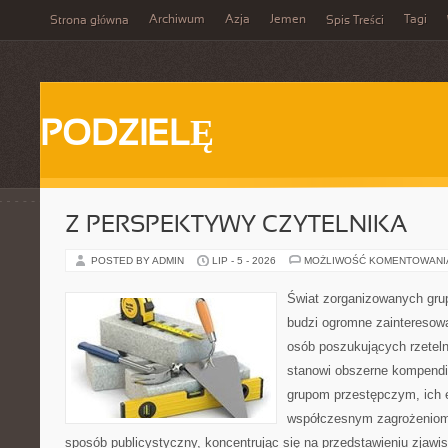
Archiwum
Azja
Jemen
Tagi
Strona główna
Spis Treści
PODZIELĘ
Z PERSPEKTYWY CZYTELNIKA
POSTED BY ADMIN
LIP - 5 - 2026
MOŻLIWOŚĆ KOMENTOWAN
Świat zorganizowanych grup
budzi ogromne zainteresowa
osób poszukujących rzeteln
stanowi obszerne kompendi
grupom przestępczym, ich ew
współczesnym zagrożeniom.
sposób publicystyczny, koncentrując się na przedstawieniu zjawi