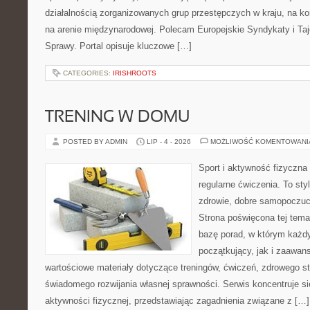
działalnością zorganizowanych grup przestępczych w kraju, na ko
na arenie międzynarodowej. Polecam Europejskie Syndykaty i Taj
Sprawy. Portal opisuje kluczowe […]
CATEGORIES:
IRISHROOTS
TRENING W DOMU
POSTED BY ADMIN
LIP - 4 - 2026
MOŻLIWOŚĆ KOMENTOWAN
Sport i aktywność fizyczna 
regularne ćwiczenia. To sty
zdrowie, dobre samopoczuci
Strona poświęcona tej tem
bazę porad, w którym każdy
początkujący, jak i zaawa
wartościowe materiały dotyczące treningów, ćwiczeń, zdrowego st
świadomego rozwijania własnej sprawności. Serwis koncentruje s
aktywności fizycznej, przedstawiając zagadnienia związane z […]