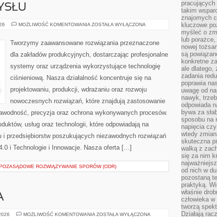
pracujących
YSŁU
takim wspar
znajomych 
HISTORIA
kluczowe poz
026
MOŻLIWOŚĆ KOMENTOWANIA
ZOSTAŁA WYŁĄCZONA
PRZEMYSŁU
myśleć o zm
lub porażce,
Tworzymy zaawansowane rozwiązania przeznaczone
nowej tożsa
są powiązan
dla zakładów produkcyjnych, dostarczając profesjonalne
konkretne za
systemy oraz urządzenia wykorzystujące technologię
ale dlatego,
zadania redu
ciśnieniową. Nasza działalność koncentruje się na
poprawia nas
projektowaniu, produkcji, wdrażaniu oraz rozwoju
uwagę od nap
nawyk, trzeb
nowoczesnych rozwiązań, które znajdują zastosowanie
odpowiada n
bywa za słab
ezawodność, precyzja oraz ochrona wykonywanych procesów.
sposobu na r
oduktów, usług oraz technologii, które odpowiadają na
napięcia cz
wtedy zmian
 i przedsiębiorstw poszukujących niezawodnych rozwiązań
skuteczna pr
0 i Technologie i Innowacje. Nasza oferta […]
walką z zac
się za nim k
najważniejsz
I POZASĄDOWE ROZWIĄZYWANIE SPORÓW (ODR)
od nich w du
pozostaną te
praktyką. Wi
właśnie drob
A
człowieka w
tworzą spekt
Działają rac
ZIELONA
 2026
MOŻLIWOŚĆ KOMENTOWANIA
ZOSTAŁA WYŁĄCZONA