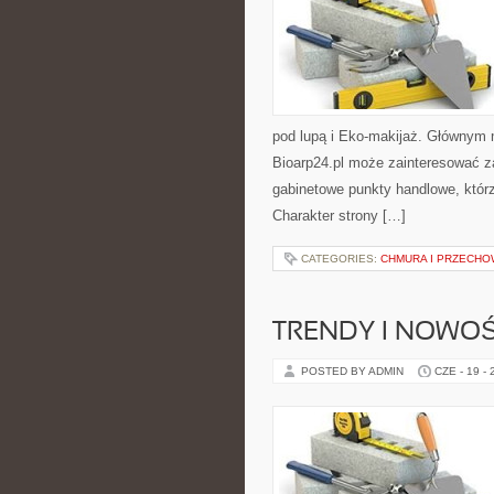
pod lupą i Eko-makijaż. Głównym 
Bioarp24.pl może zainteresować z
gabinetowe punkty handlowe, któr
Charakter strony […]
CATEGORIES:
CHMURA I PRZECH
TRENDY I NOWOŚ
POSTED BY ADMIN
CZE - 19 -