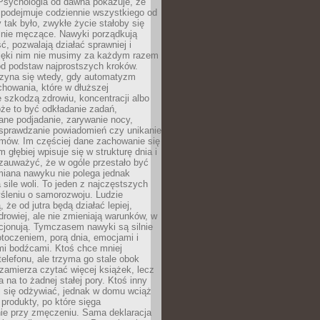
 Psychologia od dawna pokazuje, że
 podejmuje codziennie wszystkiego od
tak było, zwykłe życie stałoby się
lnie męczące. Nawyki porządkują
ć, pozwalają działać sprawniej i
zięki nim nie musimy za każdym razem
od podstaw najprostszych kroków.
zyna się wtedy, gdy automatyzm
howania, które w dłuższej
 szkodzą zdrowiu, koncentracji albo
że to być odkładanie zadań,
ane podjadanie, zarywanie nocy,
sprawdzanie powiadomień czy unikanie
zmów. Im częściej dane zachowanie się
 głębiej wpisuje się w strukturę dnia i
 zauważyć, że w ogóle przestało być
iana nawyku nie polega jednak
 sile woli. To jeden z najczęstszych
śleniu o samorozwoju. Ludzie
 że od jutra będą działać lepiej,
zdrowiej, ale nie zmieniają warunków, w
cjonują. Tymczasem nawyki są silnie
toczeniem, porą dnia, emocjami i
mi bodźcami. Ktoś chce mniej
telefonu, ale trzyma go stale obok
 zamierza czytać więcej książek, lecz
 na to żadnej stałej pory. Ktoś inny
ej się odżywiać, jednak w domu wciąż
produkty, po które sięga
ie przy zmęczeniu. Sama deklaracja