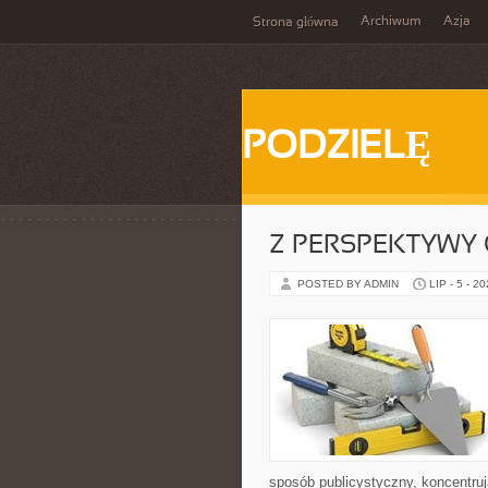
Archiwum
Azja
Strona główna
PODZIELĘ
Z PERSPEKTYWY 
POSTED BY ADMIN
LIP - 5 - 2
sposób publicystyczny, koncentruj