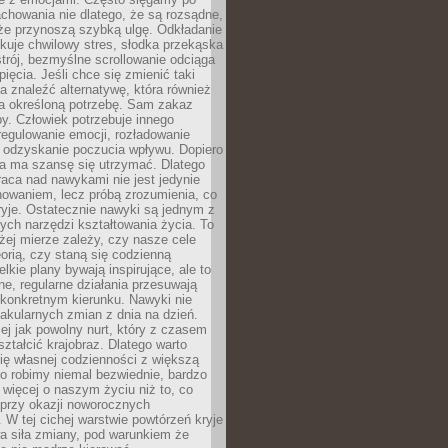
chowania nie dlatego, że są rozsądne,
 że przynoszą szybką ulgę. Odkładanie
kuje chwilowy stres, słodka przekąska
trój, bezmyślne scrollowanie odciąga
ięcia. Jeśli chce się zmienić taki
a znaleźć alternatywę, która również
a określoną potrzebę. Sam zakaz
y. Człowiek potrzebuje innego
egulowanie emocji, rozładowanie
y odzyskanie poczucia wpływu. Dopiero
a ma szansę się utrzymać. Dlatego
aca nad nawykami nie jest jedynie
howaniem, lecz próbą zrozumienia, co
ryje. Ostatecznie nawyki są jednym z
ych narzędzi kształtowania życia. To
żej mierze zależy, czy nasze cele
orią, czy staną się codzienną
elkie plany bywają inspirujące, ale to
ne, regularne działania przesuwają
 konkretnym kierunku. Nawyki nie
akularnych zmian z dnia na dzień.
zej jak powolny nurt, który z czasem
ształcić krajobraz. Dlatego warto
ię własnej codzienności z większą
o robimy niemal bezwiednie, bardzo
więcej o naszym życiu niż to, co
 przy okazji noworocznych
 W tej cichej warstwie powtórzeń kryje
a siła zmiany, pod warunkiem że