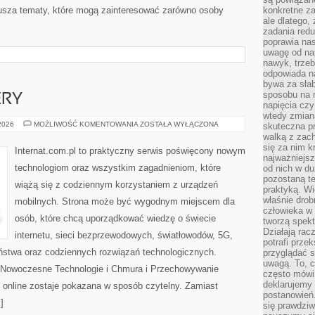
usza tematy, które mogą zainteresować zarówno osoby
konkretne za
ale dlatego,
zadania redu
poprawia nas
uwagę od nap
nawyk, trzeb
odpowiada n
bywa za słab
sposobu na r
ERY
napięcia cz
wtedy zmian
HOSTING
 2026
MOŻLIWOŚĆ KOMENTOWANIA
ZOSTAŁA WYŁĄCZONA
skuteczna pr
I
walką z zac
SERWERY
się za nim k
Internat.com.pl to praktyczny serwis poświęcony nowym
najważniejsz
technologiom oraz wszystkim zagadnieniom, które
od nich w du
pozostaną te
wiążą się z codziennym korzystaniem z urządzeń
praktyką. Wi
właśnie drob
mobilnych. Strona może być wygodnym miejscem dla
człowieka w
osób, które chcą uporządkować wiedzę o świecie
tworzą spekt
Działają rac
internetu, sieci bezprzewodowych, światłowodów, 5G,
potrafi przek
ństwa oraz codziennych rozwiązań technologicznych.
przyglądać s
uwagą. To, c
i Nowoczesne Technologie i Chmura i Przechowywanie
często mówi 
deklarujemy
 online zostaje pokazana w sposób czytelny. Zamiast
postanowień.
]
się prawdziw