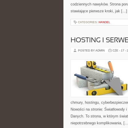
codziennych nawyków. Strona por
stawiające pierwsze kroki, jak […]
CATEGORIES:
HANDEL
HOSTING I SERW
POSTED BY ADMIN
CZE - 17 -
chmury, hostingu, cyberbezpiecze
Nowości na stronie: Światłowody 
Danych. To strona, w którym świat
niepotrzebnego komplikowania, […