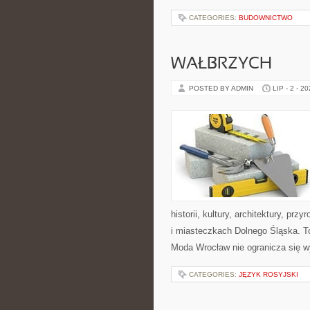
CATEGORIES:
BUDOWNICTWO
WAŁBRZYCH
POSTED BY ADMIN
LIP - 2 - 2
historii, kultury, architektury, pr
i miasteczkach Dolnego Śląska. To
Moda Wrocław nie ogranicza się w
CATEGORIES:
JĘZYK ROSYJSKI