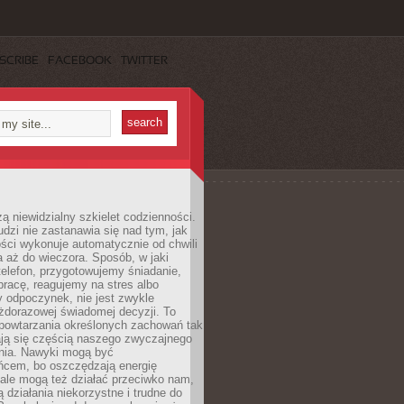
SCRIBE
FACEBOOK
TWITTER
ą niewidzialny szkielet codzienności.
dzi nie zastanawia się nad tym, jak
ści wykonuje automatycznie od chwili
 aż do wieczora. Sposób, w jaki
elefon, przygotowujemy śniadanie,
racę, reagujemy na stres albo
 odpoczynek, nie jest zwykle
żdorazowej świadomej decyzji. To
 powtarzania określonych zachowań tak
ają się częścią naszego zwyczajnego
nia. Nawyki mogą być
ńcem, bo oszczędzają energię
ale mogą też działać przeciwko nam,
ją działania niekorzystne i trudne do