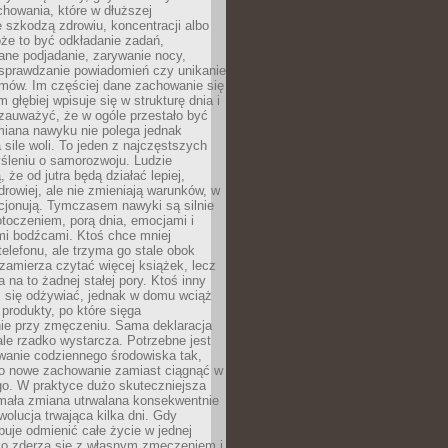
howania, które w dłuższej
 szkodzą zdrowiu, koncentracji albo
że to być odkładanie zadań,
ane podjadanie, zarywanie nocy,
sprawdzanie powiadomień czy unikanie
zmów. Im częściej dane zachowanie się
 głębiej wpisuje się w strukturę dnia i
 zauważyć, że w ogóle przestało być
iana nawyku nie polega jednak
 sile woli. To jeden z najczęstszych
śleniu o samorozwoju. Ludzie
 że od jutra będą działać lepiej,
zdrowiej, ale nie zmieniają warunków, w
cjonują. Tymczasem nawyki są silnie
toczeniem, porą dnia, emocjami i
mi bodźcami. Ktoś chce mniej
telefonu, ale trzyma go stale obok
 zamierza czytać więcej książek, lecz
 na to żadnej stałej pory. Ktoś inny
ej się odżywiać, jednak w domu wciąż
produkty, po które sięga
ie przy zmęczeniu. Sama deklaracja
ale rzadko wystarcza. Potrzebne jest
wanie codziennego środowiska tak,
ło nowe zachowanie zamiast ciągnąć w
go. W praktyce dużo skuteczniejsza
 mała zmiana utrwalana konsekwentnie
ewolucja trwająca kilka dni. Gdy
buje odmienić całe życie w jednej
bko zderza się z własnym zmęczeniem i