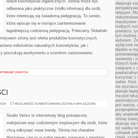
wokół kosmetyków organicznych. Strona może być
obejmuje zac
perspektywie
odbierana jako praktyczne źródło informacji dla osób,
relacjom. Mo
które interesują się świadomą pielęgnacją. To serwis,
niekontrolow
impulsywne 
która wpisuje się w rosnące zainteresowanie
trudnych ro
łagodniejszą codzienną pielęgnacją. Polecamy Składniki
powtarza, tym
tym trudniej
motywem strony jest oferta produktów kosmetycznych.
wyborem. Zm
wyłącznie na
arówno miłośników naturalnych kosmetyków, jak i
błędów w my
zy poszukują asortymentu o szerokim zastosowaniu.
postanawiają,
sprawniej i 
których funk
związane z o
powtarzalny
OWYWANIE DANYCH
korzystać z 
siebie. Ktoś
nie wyznacza
planuje lepi
CI
ma pod ręką 
automatyczn
TRENDY
 2026
MOŻLIWOŚĆ KOMENTOWANIA
ZOSTAŁA WYŁĄCZONA
jest ważna, 
I
przeprojekto
NOWOŚCI
aby wspiera
Studio Veriss to internetowy blog poświęcony
stronę stare
makijażowi oraz codziennym inspiracjom dla osób, które
okazuje się
niż wielka r
chcą odkrywać nowe trendy. Strona ma charakter
człowiek pró
chwili, szy
lifestylowy i łączy w sobie tematy związane z trendami