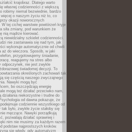
ształcić krajobraz. Dlatego warto
ię własnej codzienności z większą
o robimy niemal bezwiednie, bardzo
więcej o naszym życiu niż to, co
 przy okazji noworocznych
 W tej cichej warstwie powtórzeń kryje
a siła zmiany, pod warunkiem że
ę nią mądrze kierować.
ą niewidzialny szkielet codzienności.
dzi nie zastanawia się nad tym, jak
ści wykonuje automatycznie od chwili
 aż do wieczora. Sposób, w jaki
elefon, przygotowujemy śniadanie,
racę, reagujemy na stres albo
 odpoczynek, nie jest zwykle
żdorazowej świadomej decyzji. To
 powtarzania określonych zachowań tak
ają się częścią naszego zwyczajnego
nia. Nawyki mogą być
ńcem, bo oszczędzają energię
ale mogą też działać przeciwko nam,
ją działania niekorzystne i trudne do
 Psychologia od dawna pokazuje, że
 podejmuje codziennie wszystkiego od
tak było, zwykłe życie stałoby się
lnie męczące. Nawyki porządkują
ć, pozwalają działać sprawniej i
zięki nim nie musimy za każdym razem
od podstaw najprostszych kroków.
zyna się wtedy, gdy automatyzm