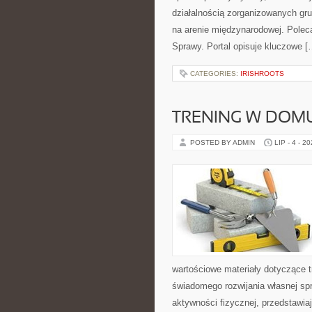
działalnością zorganizowanych gru
na arenie międzynarodowej. Polec
Sprawy. Portal opisuje kluczowe [
CATEGORIES:
IRISHROOTS
TRENING W DOM
POSTED BY ADMIN
LIP - 4 - 2
wartościowe materiały dotyczące t
świadomego rozwijania własnej sp
aktywności fizycznej, przedstawia