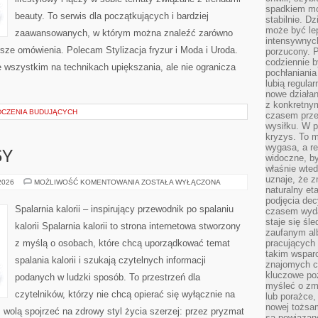
spadkiem mot
beauty. To serwis dla początkujących i bardziej
stabilnie. D
może być le
zaawansowanych, w którym można znaleźć zarówno
intensywnych
rsze omówienia. Polecam Stylizacja fryzur i Moda i Uroda.
porzucony. P
codziennie b
 wszystkim na technikach upiększania, ale nie ogranicza
pochłaniania
lubią regula
nowe działan
z konkretny
DCZENIA BUDUJĄCYCH
czasem prze
wysiłku. W p
kryzys. To 
wygasa, a re
SY
widoczne, b
właśnie wte
uznaje, że z
ZDROWE
 2026
MOŻLIWOŚĆ KOMENTOWANIA
ZOSTAŁA WYŁĄCZONA
naturalny et
PRZEPISY
podjęcia decy
Spalarnia kalorii – inspirujący przewodnik po spalaniu
czasem wyda
staje się śl
kalorii Spalarnia kalorii to strona internetowa stworzony
zaufanym alb
z myślą o osobach, które chcą uporządkować temat
pracujących
takim wspar
spalania kalorii i szukają czytelnych informacji
znajomych 
kluczowe poz
podanych w ludzki sposób. To przestrzeń dla
myśleć o zm
czytelników, którzy nie chcą opierać się wyłącznie na
lub porażce,
nowej tożsa
z wolą spojrzeć na zdrowy styl życia szerzej: przez pryzmat
są powiązan