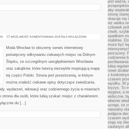
jest ważna, 
przeprojekto
aby wspiera
stronę stare
okazuje się
niż wielka r
człowiek pró
chwili, szy
spadkiem mot
WAŁBRZYCH
026
MOŻLIWOŚĆ KOMENTOWANIA
ZOSTAŁA WYŁĄCZONA
stabilnie. D
może być le
Moda Wrocław to obszerny serwis internetowy
intensywnych
porzucony. P
poświęcony odkrywaniu ciekawych miejsc na Dolnym
codziennie b
Śląsku, ze szczególnym uwzględnieniem Wrocławia
pochłaniania
lubią regula
oraz zakątków, które tworzą niezwykle inspirującą mapę
nowe działan
z konkretny
tej części Polski. Strona jest przestrzenią, w którym
czasem prze
można znaleźć ciekawe opisy dotyczące zwiedzania,
wysiłku. W p
kryzys. To 
zyrody, wydarzeń, rekreacji oraz codziennego życia w miastach
wygasa, a re
 strona dla osób, które lubią szukać miejsc z charakterem.
widoczne, b
właśnie wte
yłącznie do […]
uznaje, że z
naturalny et
podjęcia decy
czasem wyda
staje się śl
zaufanym alb