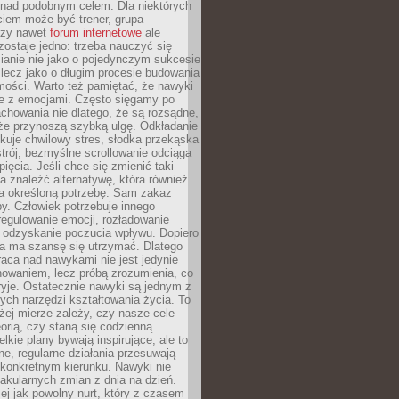
 nad podobnym celem. Dla niektórych
ciem może być trener, grupa
czy nawet
forum internetowe
ale
ostaje jedno: trzeba nauczyć się
ianie nie jako o pojedynczym sukcesie
 lecz jako o długim procesie budowania
mości. Warto też pamiętać, że nawyki
e z emocjami. Często sięgamy po
chowania nie dlatego, że są rozsądne,
 że przynoszą szybką ulgę. Odkładanie
kuje chwilowy stres, słodka przekąska
trój, bezmyślne scrollowanie odciąga
ięcia. Jeśli chce się zmienić taki
a znaleźć alternatywę, która również
a określoną potrzebę. Sam zakaz
y. Człowiek potrzebuje innego
egulowanie emocji, rozładowanie
y odzyskanie poczucia wpływu. Dopiero
a ma szansę się utrzymać. Dlatego
aca nad nawykami nie jest jedynie
howaniem, lecz próbą zrozumienia, co
ryje. Ostatecznie nawyki są jednym z
ych narzędzi kształtowania życia. To
żej mierze zależy, czy nasze cele
orią, czy staną się codzienną
elkie plany bywają inspirujące, ale to
ne, regularne działania przesuwają
 konkretnym kierunku. Nawyki nie
akularnych zmian z dnia na dzień.
zej jak powolny nurt, który z czasem