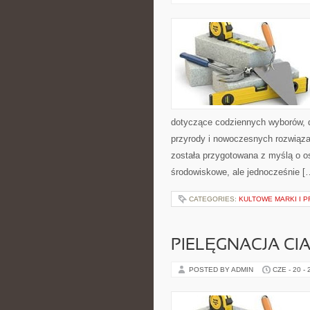
dotyczące codziennych wyborów, d
przyrody i nowoczesnych rozwiąza
została przygotowana z myślą o 
środowiskowe, ale jednocześnie [
CATEGORIES:
KULTOWE MARKI I P
PIELĘGNACJA CI
POSTED BY ADMIN
CZE - 20 -