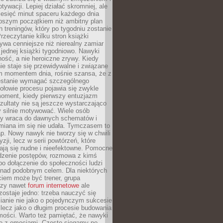
ywacji. Lepiej działać skromniej, ale
ziesięć minut spaceru każdego dnia
pszym początkiem niż ambitny plan
 treningów, który po tygodniu zostanie
rzeczytanie kilku stron książki
ywa cenniejsze niż nierealny zamiar
 jednej książki tygodniowo. Nawyki
rność, a nie heroiczne zrywy. Kiedy
ie staje się przewidywalne i związane
m momentem dnia, rośnie szansa, że z
stanie wymagać szczególnego
ołowie procesu pojawia się zwykle
moment, kiedy pierwszy entuzjazm
zultaty nie są jeszcze wystarczająco
y silnie motywować. Wiele osób
dy wraca do dawnych schematów i
miana im się nie udała. Tymczasem to
ap. Nowy nawyk nie tworzy się w chwili
zji, lecz w serii powtórzeń, które
ją się nudne i nieefektowne. Pomocne
edzenie postępów, rozmowa z kimś
o dołączenie do społeczności ludzi
 nad podobnym celem. Dla niektórych
ciem może być trener, grupa
czy nawet
forum internetowe
ale
ostaje jedno: trzeba nauczyć się
ianie nie jako o pojedynczym sukcesie
 lecz jako o długim procesie budowania
mości. Warto też pamiętać, że nawyki
e z emocjami. Często sięgamy po