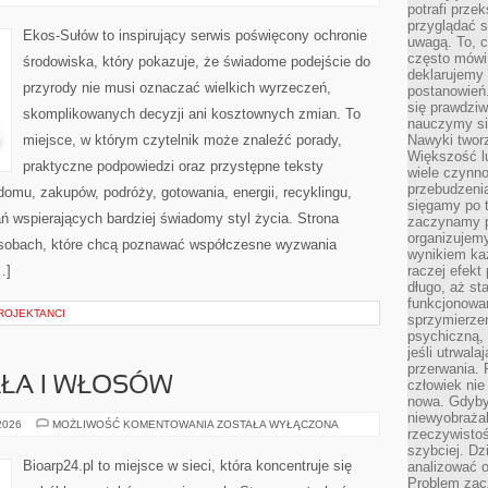
ENERGIA
potrafi przek
przyglądać s
Ekos-Sułów to inspirujący serwis poświęcony ochronie
uwagą. To, c
często mówi 
środowiska, który pokazuje, że świadome podejście do
deklarujemy
przyrody nie musi oznaczać wielkich wyrzeczeń,
postanowień.
się prawdziw
skomplikowanych decyzji ani kosztownych zmian. To
nauczymy si
miejsce, w którym czytelnik może znaleźć porady,
Nawyki tworz
Większość lu
praktyczne podpowiedzi oraz przystępne teksty
wiele czynno
przebudzenia
omu, zakupów, podróży, gotowania, energii, recyklingu,
sięgamy po t
ń wspierających bardziej świadomy styl życia. Strona
zaczynamy p
organizujemy
osobach, które chcą poznawać współczesne wyzwania
wynikiem ka
…]
raczej efekt
długo, aż st
funkcjonowa
ROJEKTANCI
sprzymierze
psychiczną, 
jeśli utrwala
przerwania.
AŁA I WŁOSÓW
człowiek nie
nowa. Gdyby 
niewyobraża
PIELĘGNACJA
 2026
MOŻLIWOŚĆ KOMENTOWANIA
ZOSTAŁA WYŁĄCZONA
rzeczywistoś
CIAŁA
I
szybciej. D
WŁOSÓW
Bioarp24.pl to miejsce w sieci, która koncentruje się
analizować 
Problem zac