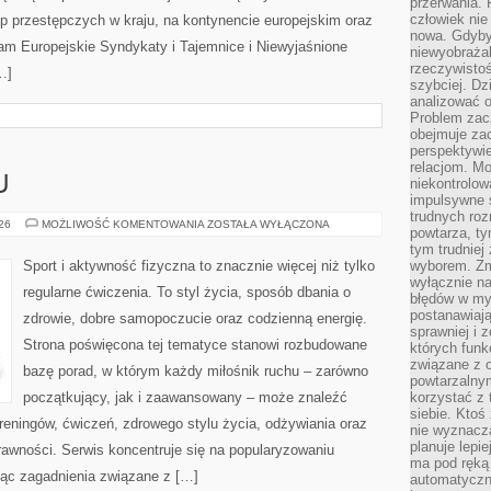
przerwania.
człowiek nie
p przestępczych w kraju, na kontynencie europejskim oraz
nowa. Gdyby 
am Europejskie Syndykaty i Tajemnice i Niewyjaśnione
niewyobraża
rzeczywistoś
…]
szybciej. D
analizować 
Problem zac
obejmuje zac
perspektywie
relacjom. Mo
U
niekontrolow
impulsywne 
trudnych ro
TRENING
026
MOŻLIWOŚĆ KOMENTOWANIA
ZOSTAŁA WYŁĄCZONA
powtarza, tym
W
DOMU
tym trudniej
Sport i aktywność fizyczna to znacznie więcej niż tylko
wyborem. Zm
wyłącznie na
regularne ćwiczenia. To styl życia, sposób dbania o
błędów w my
postanawiają,
zdrowie, dobre samopoczucie oraz codzienną energię.
sprawniej i 
Strona poświęcona tej tematyce stanowi rozbudowane
których funk
związane z o
bazę porad, w którym każdy miłośnik ruchu – zarówno
powtarzalny
początkujący, jak i zaawansowany – może znaleźć
korzystać z 
siebie. Ktoś
reningów, ćwiczeń, zdrowego stylu życia, odżywiania oraz
nie wyznacza
planuje lepi
rawności. Serwis koncentruje się na popularyzowaniu
ma pod ręką 
jąc zagadnienia związane z […]
automatyczn