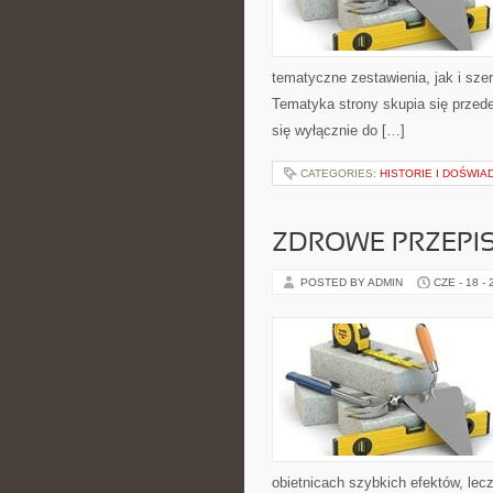
tematyczne zestawienia, jak i sze
Tematyka strony skupia się przede
się wyłącznie do […]
CATEGORIES:
HISTORIE I DOŚWIA
ZDROWE PRZEPI
POSTED BY ADMIN
CZE - 18 -
obietnicach szybkich efektów, lec