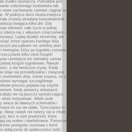
ale rzadko wystarcza. Potrzebne jest
wanie codziennego środowiska tak,
ło nowe zachowanie zamiast ciągnąć w
go. W praktyce dużo skuteczniejsza
 mała zmiana utrwalana konsekwentnie
ewolucja trwająca kilka dni. Gdy
buje odmienić całe życie w jednej
bko zderza się z własnym zmęczeniem i
ywacji. Lepiej działać skromniej, ale
ziesięć minut spaceru każdego dnia
pszym początkiem niż ambitny plan
 treningów, który po tygodniu zostanie
rzeczytanie kilku stron książki
ywa cenniejsze niż nierealny zamiar
 jednej książki tygodniowo. Nawyki
rność, a nie heroiczne zrywy. Kiedy
ie staje się przewidywalne i związane
m momentem dnia, rośnie szansa, że z
stanie wymagać szczególnego
ołowie procesu pojawia się zwykle
moment, kiedy pierwszy entuzjazm
zultaty nie są jeszcze wystarczająco
y silnie motywować. Wiele osób
dy wraca do dawnych schematów i
miana im się nie udała. Tymczasem to
ap. Nowy nawyk nie tworzy się w chwili
zji, lecz w serii powtórzeń, które
ją się nudne i nieefektowne. Pomocne
edzenie postępów, rozmowa z kimś
o dołączenie do społeczności ludzi