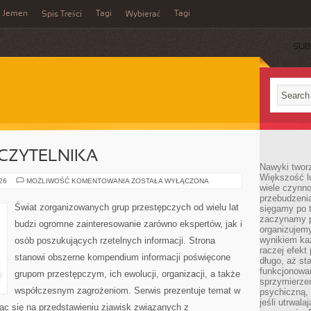
Jemen
Tagi
Tagi
Spis Treści
Wybierać
SUB
CZYTELNIKA
Nawyki tworz
Większość lu
Z
026
MOŻLIWOŚĆ KOMENTOWANIA
ZOSTAŁA WYŁĄCZONA
wiele czynno
PERSPEKTYWY
CZYTELNIKA
przebudzenia
Świat zorganizowanych grup przestępczych od wielu lat
sięgamy po t
zaczynamy p
budzi ogromne zainteresowanie zarówno ekspertów, jak i
organizujemy
wynikiem ka
osób poszukujących rzetelnych informacji. Strona
raczej efekt
stanowi obszerne kompendium informacji poświęcone
długo, aż st
funkcjonowa
grupom przestępczym, ich ewolucji, organizacji, a także
sprzymierze
współczesnym zagrożeniom. Serwis prezentuje temat w
psychiczną, 
jeśli utrwala
ąc się na przedstawieniu zjawisk związanych z