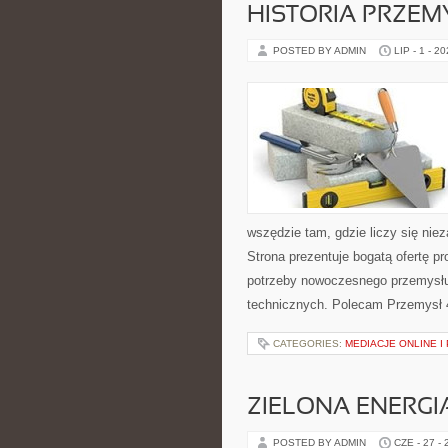
HISTORIA PRZEM
POSTED BY ADMIN
LIP - 1 - 2
wszędzie tam, gdzie liczy się ni
Strona prezentuje bogatą ofertę pr
potrzeby nowoczesnego przemysłu
technicznych. Polecam Przemysł 4.
CATEGORIES:
MEDIACJE ONLINE 
ZIELONA ENERGI
POSTED BY ADMIN
CZE - 27 -