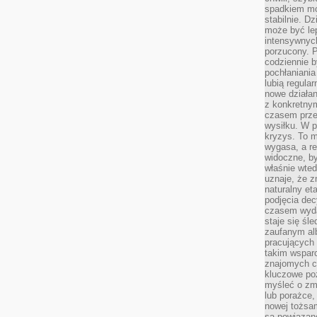
spadkiem mot
stabilnie. D
może być le
intensywnych
porzucony. P
codziennie b
pochłaniania
lubią regula
nowe działan
z konkretny
czasem prze
wysiłku. W p
kryzys. To 
wygasa, a re
widoczne, b
właśnie wte
uznaje, że z
naturalny et
podjęcia decy
czasem wyda
staje się śl
zaufanym alb
pracujących
takim wspar
znajomych 
kluczowe poz
myśleć o zm
lub porażce,
nowej tożsa
są powiązan