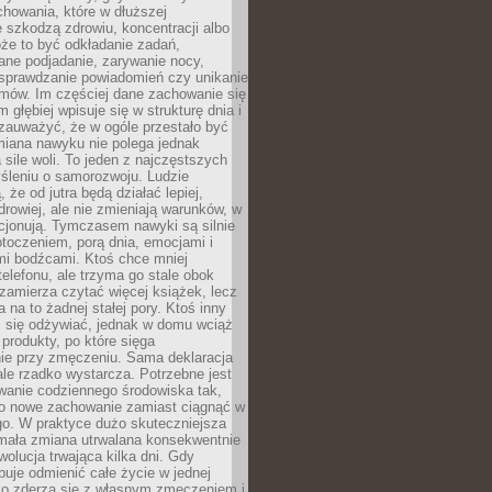
howania, które w dłuższej
 szkodzą zdrowiu, koncentracji albo
że to być odkładanie zadań,
ane podjadanie, zarywanie nocy,
sprawdzanie powiadomień czy unikanie
zmów. Im częściej dane zachowanie się
 głębiej wpisuje się w strukturę dnia i
 zauważyć, że w ogóle przestało być
iana nawyku nie polega jednak
 sile woli. To jeden z najczęstszych
śleniu o samorozwoju. Ludzie
 że od jutra będą działać lepiej,
zdrowiej, ale nie zmieniają warunków, w
cjonują. Tymczasem nawyki są silnie
toczeniem, porą dnia, emocjami i
mi bodźcami. Ktoś chce mniej
telefonu, ale trzyma go stale obok
 zamierza czytać więcej książek, lecz
 na to żadnej stałej pory. Ktoś inny
ej się odżywiać, jednak w domu wciąż
produkty, po które sięga
ie przy zmęczeniu. Sama deklaracja
ale rzadko wystarcza. Potrzebne jest
wanie codziennego środowiska tak,
ło nowe zachowanie zamiast ciągnąć w
go. W praktyce dużo skuteczniejsza
 mała zmiana utrwalana konsekwentnie
ewolucja trwająca kilka dni. Gdy
buje odmienić całe życie w jednej
bko zderza się z własnym zmęczeniem i