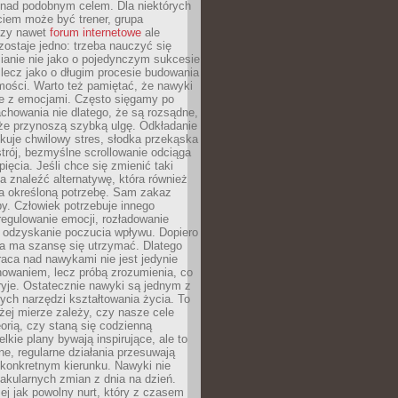
 nad podobnym celem. Dla niektórych
ciem może być trener, grupa
czy nawet
forum internetowe
ale
ostaje jedno: trzeba nauczyć się
ianie nie jako o pojedynczym sukcesie
 lecz jako o długim procesie budowania
mości. Warto też pamiętać, że nawyki
e z emocjami. Często sięgamy po
chowania nie dlatego, że są rozsądne,
 że przynoszą szybką ulgę. Odkładanie
kuje chwilowy stres, słodka przekąska
trój, bezmyślne scrollowanie odciąga
ięcia. Jeśli chce się zmienić taki
a znaleźć alternatywę, która również
a określoną potrzebę. Sam zakaz
y. Człowiek potrzebuje innego
egulowanie emocji, rozładowanie
y odzyskanie poczucia wpływu. Dopiero
a ma szansę się utrzymać. Dlatego
aca nad nawykami nie jest jedynie
howaniem, lecz próbą zrozumienia, co
ryje. Ostatecznie nawyki są jednym z
ych narzędzi kształtowania życia. To
żej mierze zależy, czy nasze cele
orią, czy staną się codzienną
elkie plany bywają inspirujące, ale to
ne, regularne działania przesuwają
 konkretnym kierunku. Nawyki nie
akularnych zmian z dnia na dzień.
zej jak powolny nurt, który z czasem