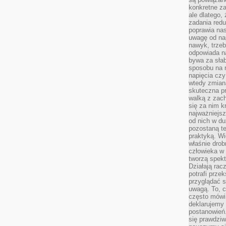
konkretne za
ale dlatego,
zadania redu
poprawia nas
uwagę od nap
nawyk, trzeb
odpowiada n
bywa za słab
sposobu na r
napięcia cz
wtedy zmian
skuteczna pr
walką z zac
się za nim k
najważniejsz
od nich w du
pozostaną te
praktyką. Wi
właśnie drob
człowieka w
tworzą spekt
Działają rac
potrafi przek
przyglądać s
uwagą. To, c
często mówi 
deklarujemy
postanowień.
się prawdziw