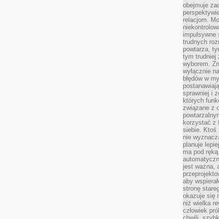
obejmuje zac
perspektywie
relacjom. Mo
niekontrolow
impulsywne 
trudnych ro
powtarza, tym
tym trudniej
wyborem. Zm
wyłącznie na
błędów w my
postanawiają,
sprawniej i 
których funk
związane z o
powtarzalny
korzystać z 
siebie. Ktoś
nie wyznacza
planuje lepi
ma pod ręką 
automatyczn
jest ważna, 
przeprojekto
aby wspiera
stronę stare
okazuje się
niż wielka r
człowiek pró
chwili, szy