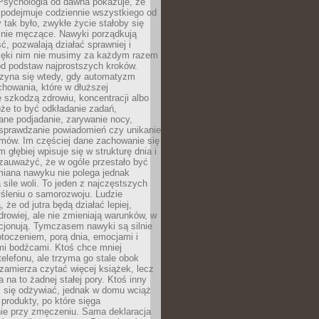
 Psychologia od dawna pokazuje, że
 podejmuje codziennie wszystkiego od
tak było, zwykłe życie stałoby się
lnie męczące. Nawyki porządkują
ć, pozwalają działać sprawniej i
zięki nim nie musimy za każdym razem
od podstaw najprostszych kroków.
zyna się wtedy, gdy automatyzm
howania, które w dłuższej
 szkodzą zdrowiu, koncentracji albo
że to być odkładanie zadań,
ane podjadanie, zarywanie nocy,
sprawdzanie powiadomień czy unikanie
zmów. Im częściej dane zachowanie się
 głębiej wpisuje się w strukturę dnia i
 zauważyć, że w ogóle przestało być
iana nawyku nie polega jednak
 sile woli. To jeden z najczęstszych
śleniu o samorozwoju. Ludzie
 że od jutra będą działać lepiej,
zdrowiej, ale nie zmieniają warunków, w
cjonują. Tymczasem nawyki są silnie
toczeniem, porą dnia, emocjami i
mi bodźcami. Ktoś chce mniej
telefonu, ale trzyma go stale obok
 zamierza czytać więcej książek, lecz
 na to żadnej stałej pory. Ktoś inny
ej się odżywiać, jednak w domu wciąż
produkty, po które sięga
ie przy zmęczeniu. Sama deklaracja