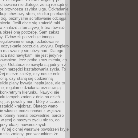
chowania nie dlatego, że są rozsądne,
 że przynoszą szybką ulgę. Odkładanie
kuje chwilowy stres, słodka przekąska
trój, bezmyślne scrollowanie odciąga
ięcia. Jeśli chce się zmienić taki
a znaleźć alternatywę, która również
a określoną potrzebę. Sam zakaz
y. Człowiek potrzebuje innego
egulowanie emocji, rozładowanie
y odzyskanie poczucia wpływu. Dopiero
a ma szansę się utrzymać. Dlatego
aca nad nawykami nie jest jedynie
howaniem, lecz próbą zrozumienia, co
ryje. Ostatecznie nawyki są jednym z
ych narzędzi kształtowania życia. To
żej mierze zależy, czy nasze cele
orią, czy staną się codzienną
elkie plany bywają inspirujące, ale to
ne, regularne działania przesuwają
 konkretnym kierunku. Nawyki nie
akularnych zmian z dnia na dzień.
zej jak powolny nurt, który z czasem
ształcić krajobraz. Dlatego warto
ię własnej codzienności z większą
o robimy niemal bezwiednie, bardzo
więcej o naszym życiu niż to, co
 przy okazji noworocznych
 W tej cichej warstwie powtórzeń kryje
a siła zmiany, pod warunkiem że