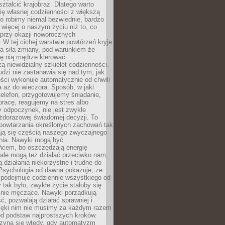
ształcić krajobraz. Dlatego warto
ię własnej codzienności z większą
o robimy niemal bezwiednie, bardzo
więcej o naszym życiu niż to, co
 przy okazji noworocznych
 W tej cichej warstwie powtórzeń kryje
a siła zmiany, pod warunkiem że
ę nią mądrze kierować.
ą niewidzialny szkielet codzienności.
dzi nie zastanawia się nad tym, jak
ści wykonuje automatycznie od chwili
 aż do wieczora. Sposób, w jaki
elefon, przygotowujemy śniadanie,
racę, reagujemy na stres albo
 odpoczynek, nie jest zwykle
żdorazowej świadomej decyzji. To
 powtarzania określonych zachowań tak
ają się częścią naszego zwyczajnego
nia. Nawyki mogą być
ńcem, bo oszczędzają energię
ale mogą też działać przeciwko nam,
ją działania niekorzystne i trudne do
 Psychologia od dawna pokazuje, że
 podejmuje codziennie wszystkiego od
tak było, zwykłe życie stałoby się
lnie męczące. Nawyki porządkują
ć, pozwalają działać sprawniej i
zięki nim nie musimy za każdym razem
od podstaw najprostszych kroków.
zyna się wtedy, gdy automatyzm