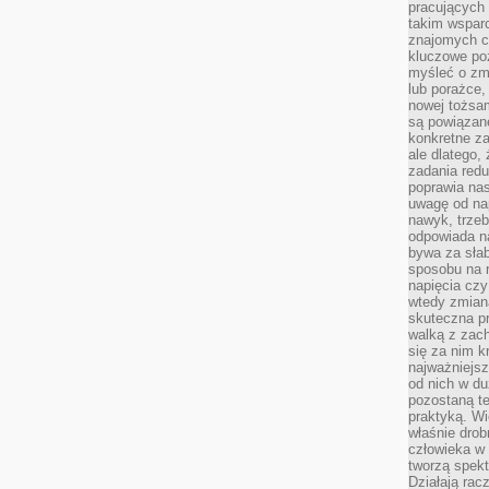
pracujących
takim wspar
znajomych 
kluczowe poz
myśleć o zm
lub porażce,
nowej tożsa
są powiązan
konkretne za
ale dlatego,
zadania redu
poprawia nas
uwagę od nap
nawyk, trzeb
odpowiada n
bywa za słab
sposobu na r
napięcia cz
wtedy zmian
skuteczna pr
walką z zac
się za nim k
najważniejsz
od nich w du
pozostaną te
praktyką. Wi
właśnie drob
człowieka w
tworzą spekt
Działają rac