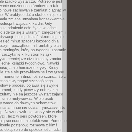
ale rzadko wystarcza. Potrzebne jest
wanie codziennego środowiska tak,
ło nowe zachowanie zamiast ciągnąć w
go. W praktyce dużo skuteczniejsza
 mała zmiana utrwalana konsekwentnie
ewolucja trwająca kilka dni. Gdy
buje odmienić całe życie w jednej
bko zderza się z własnym zmęczeniem i
ywacji. Lepiej działać skromniej, ale
ziesięć minut spaceru każdego dnia
pszym początkiem niż ambitny plan
 treningów, który po tygodniu zostanie
rzeczytanie kilku stron książki
ywa cenniejsze niż nierealny zamiar
 jednej książki tygodniowo. Nawyki
rność, a nie heroiczne zrywy. Kiedy
ie staje się przewidywalne i związane
m momentem dnia, rośnie szansa, że z
stanie wymagać szczególnego
ołowie procesu pojawia się zwykle
moment, kiedy pierwszy entuzjazm
zultaty nie są jeszcze wystarczająco
y silnie motywować. Wiele osób
dy wraca do dawnych schematów i
miana im się nie udała. Tymczasem to
ap. Nowy nawyk nie tworzy się w chwili
zji, lecz w serii powtórzeń, które
ją się nudne i nieefektowne. Pomocne
edzenie postępów, rozmowa z kimś
o dołączenie do społeczności ludzi