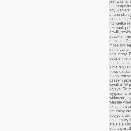
jest ważna, 
przeprojekto
aby wspiera
stronę stare
okazuje się
niż wielka r
człowiek pró
chwili, szy
spadkiem mot
stabilnie. D
może być le
intensywnych
porzucony. P
codziennie b
pochłaniania
lubią regula
nowe działan
z konkretny
czasem prze
wysiłku. W p
kryzys. To 
wygasa, a re
widoczne, b
właśnie wte
uznaje, że z
naturalny et
podjęcia decy
czasem wyda
staje się śl
zaufanym alb