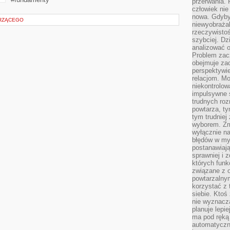
przerwania.
człowiek nie
nowa. Gdyby 
ERZĄCEGO
niewyobraża
rzeczywistoś
szybciej. D
analizować 
Problem zac
obejmuje zac
perspektywie
relacjom. Mo
niekontrolow
impulsywne 
trudnych ro
powtarza, tym
tym trudniej
wyborem. Zm
wyłącznie na
błędów w my
postanawiają,
sprawniej i 
których funk
związane z o
powtarzalny
korzystać z 
siebie. Ktoś
nie wyznacza
planuje lepi
ma pod ręką 
automatyczn