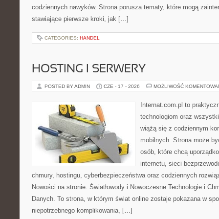
codziennych nawyków. Strona porusza tematy, które mogą zaint
stawiające pierwsze kroki, jak […]
CATEGORIES:
HANDEL
HOSTING I SERWERY
POSTED BY ADMIN
CZE - 17 - 2026
MOŻLIWOŚĆ KOMENTOWA
Internat.com.pl to praktyc
technologiom oraz wszystk
wiążą się z codziennym ko
mobilnych. Strona może b
osób, które chcą uporządk
internetu, sieci bezprzewo
chmury, hostingu, cyberbezpieczeństwa oraz codziennych rozwią
Nowości na stronie: Światłowody i Nowoczesne Technologie i Ch
Danych. To strona, w którym świat online zostaje pokazana w sp
niepotrzebnego komplikowania, […]