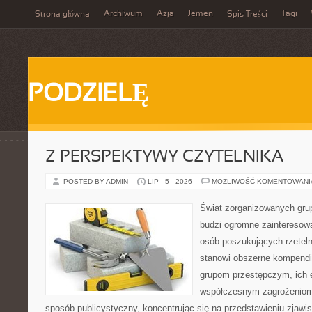
Archiwum
Azja
Jemen
Tagi
Strona główna
Spis Treści
PODZIELĘ
Z PERSPEKTYWY CZYTELNIKA
POSTED BY ADMIN
LIP - 5 - 2026
MOŻLIWOŚĆ KOMENTOWAN
Świat zorganizowanych grup
budzi ogromne zainteresowa
osób poszukujących rzeteln
stanowi obszerne kompendi
grupom przestępczym, ich ew
współczesnym zagrożeniom.
sposób publicystyczny, koncentrując się na przedstawieniu zjawi