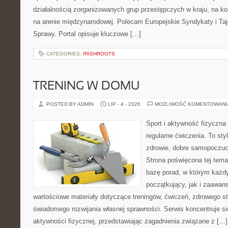
działalnością zorganizowanych grup przestępczych w kraju, na ko
na arenie międzynarodowej. Polecam Europejskie Syndykaty i Taj
Sprawy. Portal opisuje kluczowe […]
CATEGORIES:
IRISHROOTS
TRENING W DOMU
POSTED BY ADMIN
LIP - 4 - 2026
MOŻLIWOŚĆ KOMENTOWAN
Sport i aktywność fizyczna 
regularne ćwiczenia. To sty
zdrowie, dobre samopoczuci
Strona poświęcona tej tem
bazę porad, w którym każdy
początkujący, jak i zaawa
wartościowe materiały dotyczące treningów, ćwiczeń, zdrowego st
świadomego rozwijania własnej sprawności. Serwis koncentruje s
aktywności fizycznej, przedstawiając zagadnienia związane z […]