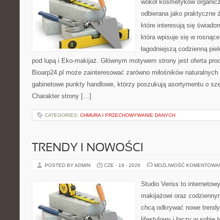
wokół kosmetyków organic
odbierana jako praktyczne ź
które interesują się świado
która wpisuje się w rosnąc
łagodniejszą codzienną pie
pod lupą i Eko-makijaż. Głównym motywem strony jest oferta pr
Bioarp24.pl może zainteresować zarówno miłośników naturalnych 
gabinetowe punkty handlowe, którzy poszukują asortymentu o sz
Charakter strony […]
CATEGORIES:
CHMURA I PRZECHOWYWANIE DANYCH
TRENDY I NOWOŚCI
POSTED BY ADMIN
CZE - 19 - 2026
MOŻLIWOŚĆ KOMENTOWA
Studio Veriss to internetow
makijażowi oraz codziennym
chcą odkrywać nowe trendy
lifestylowy i łączy w sobie