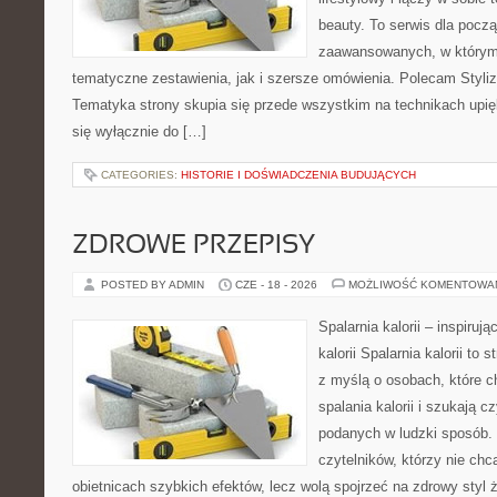
beauty. To serwis dla począ
zaawansowanych, w którym
tematyczne zestawienia, jak i szersze omówienia. Polecam Styliza
Tematyka strony skupia się przede wszystkim na technikach upięk
się wyłącznie do […]
CATEGORIES:
HISTORIE I DOŚWIADCZENIA BUDUJĄCYCH
ZDROWE PRZEPISY
POSTED BY ADMIN
CZE - 18 - 2026
MOŻLIWOŚĆ KOMENTOWA
Spalarnia kalorii – inspiruj
kalorii Spalarnia kalorii to
z myślą o osobach, które 
spalania kalorii i szukają c
podanych w ludzki sposób. 
czytelników, którzy nie chc
obietnicach szybkich efektów, lecz wolą spojrzeć na zdrowy styl 