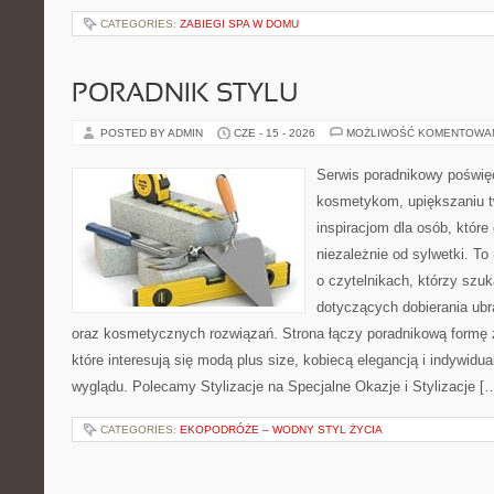
CATEGORIES:
ZABIEGI SPA W DOMU
PORADNIK STYLU
POSTED BY ADMIN
CZE - 15 - 2026
MOŻLIWOŚĆ KOMENTOWA
Serwis poradnikowy poświęc
kosmetykom, upiększaniu 
inspiracjom dla osób, któr
niezależnie od sylwetki. T
o czytelnikach, którzy szu
dotyczących dobierania ubr
oraz kosmetycznych rozwiązań. Strona łączy poradnikową formę 
które interesują się modą plus size, kobiecą elegancją i indywid
wyglądu. Polecamy Stylizacje na Specjalne Okazje i Stylizacje [
CATEGORIES:
EKOPODRÓŻE – WODNY STYL ŻYCIA