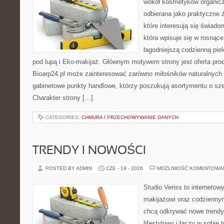
wokół kosmetyków organic
odbierana jako praktyczne ź
które interesują się świado
która wpisuje się w rosnąc
łagodniejszą codzienną pie
pod lupą i Eko-makijaż. Głównym motywem strony jest oferta pr
Bioarp24.pl może zainteresować zarówno miłośników naturalnych 
gabinetowe punkty handlowe, którzy poszukują asortymentu o sz
Charakter strony […]
CATEGORIES:
CHMURA I PRZECHOWYWANIE DANYCH
TRENDY I NOWOŚCI
POSTED BY ADMIN
CZE - 19 - 2026
MOŻLIWOŚĆ KOMENTOWA
Studio Veriss to internetow
makijażowi oraz codziennym
chcą odkrywać nowe trendy
lifestylowy i łączy w sobie