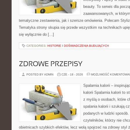
beauty. To serwis dla począ
zaawansowanych, w którym
tematyczne zestawienia, jak i szersze omówienia. Polecam Styliza
Tematyka strony skupia się przede wszystkim na technikach upięk
się wyłącznie do […]
CATEGORIES:
HISTORIE I DOŚWIADCZENIA BUDUJĄCYCH
ZDROWE PRZEPISY
POSTED BY ADMIN
CZE - 18 - 2026
MOŻLIWOŚĆ KOMENTOWA
Spalarnia kalorii – inspiruj
kalorii Spalarnia kalorii to
z myślą o osobach, które 
spalania kalorii i szukają c
podanych w ludzki sposób. 
czytelników, którzy nie chc
obietnicach szybkich efektów, lecz wolą spojrzeć na zdrowy styl 