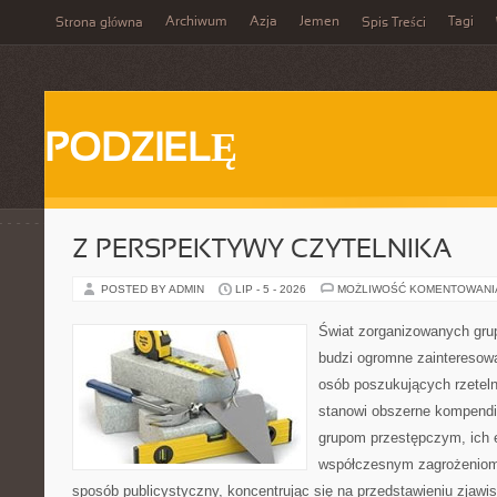
Archiwum
Azja
Jemen
Tagi
Strona główna
Spis Treści
PODZIELĘ
Z PERSPEKTYWY CZYTELNIKA
POSTED BY ADMIN
LIP - 5 - 2026
MOŻLIWOŚĆ KOMENTOWAN
Świat zorganizowanych grup
budzi ogromne zainteresowa
osób poszukujących rzeteln
stanowi obszerne kompendi
grupom przestępczym, ich ew
współczesnym zagrożeniom.
sposób publicystyczny, koncentrując się na przedstawieniu zjawi