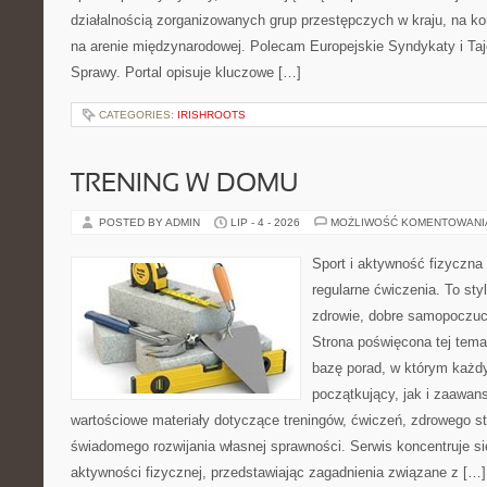
działalnością zorganizowanych grup przestępczych w kraju, na ko
na arenie międzynarodowej. Polecam Europejskie Syndykaty i Taj
Sprawy. Portal opisuje kluczowe […]
CATEGORIES:
IRISHROOTS
TRENING W DOMU
POSTED BY ADMIN
LIP - 4 - 2026
MOŻLIWOŚĆ KOMENTOWAN
Sport i aktywność fizyczna 
regularne ćwiczenia. To sty
zdrowie, dobre samopoczuci
Strona poświęcona tej tem
bazę porad, w którym każdy
początkujący, jak i zaawa
wartościowe materiały dotyczące treningów, ćwiczeń, zdrowego st
świadomego rozwijania własnej sprawności. Serwis koncentruje s
aktywności fizycznej, przedstawiając zagadnienia związane z […]