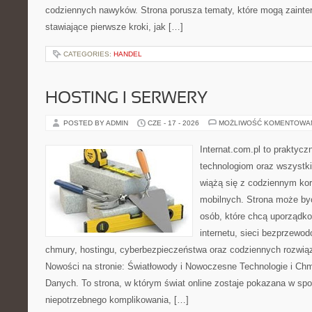
codziennych nawyków. Strona porusza tematy, które mogą zaint
stawiające pierwsze kroki, jak […]
CATEGORIES:
HANDEL
HOSTING I SERWERY
POSTED BY ADMIN
CZE - 17 - 2026
MOŻLIWOŚĆ KOMENTOWA
Internat.com.pl to praktyc
technologiom oraz wszystk
wiążą się z codziennym ko
mobilnych. Strona może b
osób, które chcą uporządk
internetu, sieci bezprzewo
chmury, hostingu, cyberbezpieczeństwa oraz codziennych rozwią
Nowości na stronie: Światłowody i Nowoczesne Technologie i Ch
Danych. To strona, w którym świat online zostaje pokazana w sp
niepotrzebnego komplikowania, […]