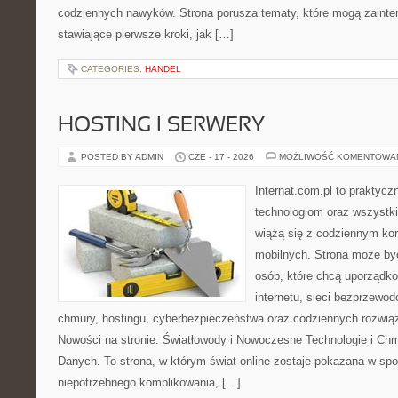
codziennych nawyków. Strona porusza tematy, które mogą zaint
stawiające pierwsze kroki, jak […]
CATEGORIES:
HANDEL
HOSTING I SERWERY
POSTED BY ADMIN
CZE - 17 - 2026
MOŻLIWOŚĆ KOMENTOWA
Internat.com.pl to praktyc
technologiom oraz wszystk
wiążą się z codziennym ko
mobilnych. Strona może b
osób, które chcą uporządk
internetu, sieci bezprzewo
chmury, hostingu, cyberbezpieczeństwa oraz codziennych rozwią
Nowości na stronie: Światłowody i Nowoczesne Technologie i Ch
Danych. To strona, w którym świat online zostaje pokazana w sp
niepotrzebnego komplikowania, […]