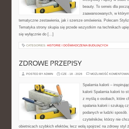
beauty. To serwis dla począ
zaawansowanych, w którym
tematyczne zestawienia, jak i szersze omówienia. Polecam Styliza
Tematyka strony skupia się przede wszystkim na technikach upięk
się wyłącznie do […]
CATEGORIES:
HISTORIE I DOŚWIADCZENIA BUDUJĄCYCH
ZDROWE PRZEPISY
POSTED BY ADMIN
CZE - 18 - 2026
MOŻLIWOŚĆ KOMENTOWA
Spalarnia kalorii – inspiruj
kalorii Spalarnia kalorii to
z myślą o osobach, które 
spalania kalorii i szukają c
podanych w ludzki sposób. 
czytelników, którzy nie chc
obietnicach szybkich efektów, lecz wolą spojrzeć na zdrowy styl 