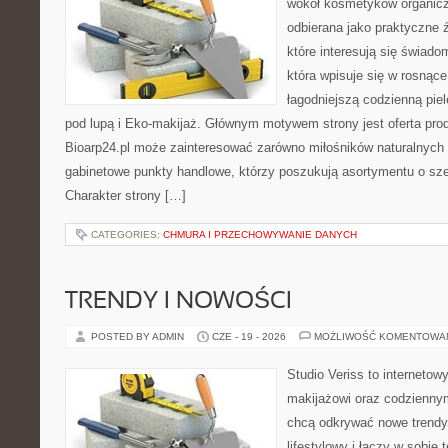
wokół kosmetyków organic
odbierana jako praktyczne ź
które interesują się świado
która wpisuje się w rosnąc
łagodniejszą codzienną pie
pod lupą i Eko-makijaż. Głównym motywem strony jest oferta pr
Bioarp24.pl może zainteresować zarówno miłośników naturalnych 
gabinetowe punkty handlowe, którzy poszukują asortymentu o sz
Charakter strony […]
CATEGORIES:
CHMURA I PRZECHOWYWANIE DANYCH
TRENDY I NOWOŚCI
POSTED BY ADMIN
CZE - 19 - 2026
MOŻLIWOŚĆ KOMENTOWA
Studio Veriss to internetow
makijażowi oraz codziennym
chcą odkrywać nowe trendy
lifestylowy i łączy w sobie