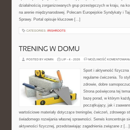
działalnością zorganizowanych grup przestępczych w kraju, na ko
na arenie międzynarodowej. Polecam Europejskie Syndykaty i Taj
Sprawy. Portal opisuje kluczowe […]
CATEGORIES:
IRISHROOTS
TRENING W DOMU
POSTED BY ADMIN
LIP - 4 - 2026
MOŻLIWOŚĆ KOMENTOWAN
Sport i aktywność fizyczna 
regularne ćwiczenia. To sty
zdrowie, dobre samopoczuci
Strona poświęcona tej tem
bazę porad, w którym każdy
początkujący, jak i zaawa
wartościowe materiały dotyczące treningów, ćwiczeń, zdrowego st
świadomego rozwijania własnej sprawności. Serwis koncentruje s
aktywności fizycznej, przedstawiając zagadnienia związane z […]