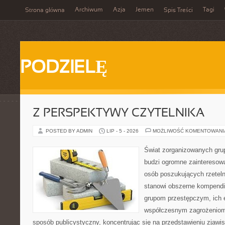
Archiwum
Azja
Jemen
Tagi
Strona główna
Spis Treści
PODZIELĘ
Z PERSPEKTYWY CZYTELNIKA
POSTED BY ADMIN
LIP - 5 - 2026
MOŻLIWOŚĆ KOMENTOWAN
Świat zorganizowanych grup
budzi ogromne zainteresowa
osób poszukujących rzeteln
stanowi obszerne kompendi
grupom przestępczym, ich ew
współczesnym zagrożeniom.
sposób publicystyczny, koncentrując się na przedstawieniu zjawi