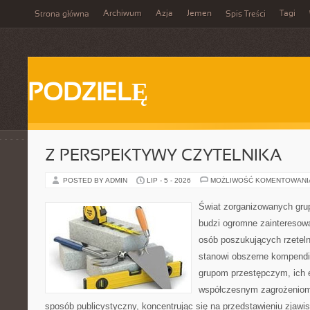
Archiwum
Azja
Jemen
Tagi
Strona główna
Spis Treści
PODZIELĘ
Z PERSPEKTYWY CZYTELNIKA
POSTED BY ADMIN
LIP - 5 - 2026
MOŻLIWOŚĆ KOMENTOWAN
Świat zorganizowanych grup
budzi ogromne zainteresowa
osób poszukujących rzeteln
stanowi obszerne kompendi
grupom przestępczym, ich ew
współczesnym zagrożeniom.
sposób publicystyczny, koncentrując się na przedstawieniu zjawi