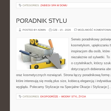
CATEGORIES:
ZABIEGI SPA W DOMU
PORADNIK STYLU
POSTED BY ADMIN
CZE - 15 - 2026
MOŻLIWOŚĆ KOMENTOWA
Serwis poradnikowy poświęc
kosmetykom, upiększaniu 
inspiracjom dla osób, któr
niezależnie od sylwetki. T
o czytelnikach, którzy szu
dotyczących dobierania ubr
oraz kosmetycznych rozwiązań. Strona łączy poradnikową formę 
które interesują się modą plus size, kobiecą elegancją i indywid
wyglądu. Polecamy Stylizacje na Specjalne Okazje i Stylizacje [
CATEGORIES:
EKOPODRÓŻE – WODNY STYL ŻYCIA