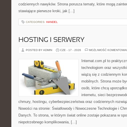
codziennych nawyków. Strona porusza tematy, które mogą zaint
stawiające pierwsze kroki, jak […]
CATEGORIES:
HANDEL
HOSTING I SERWERY
POSTED BY ADMIN
CZE - 17 - 2026
MOŻLIWOŚĆ KOMENTOWA
Internat.com.pl to praktyc
technologiom oraz wszystk
wiążą się z codziennym ko
mobilnych. Strona może b
osób, które chcą uporządk
internetu, sieci bezprzewo
chmury, hostingu, cyberbezpieczeństwa oraz codziennych rozwią
Nowości na stronie: Światłowody i Nowoczesne Technologie i Ch
Danych. To strona, w którym świat online zostaje pokazana w sp
niepotrzebnego komplikowania, […]