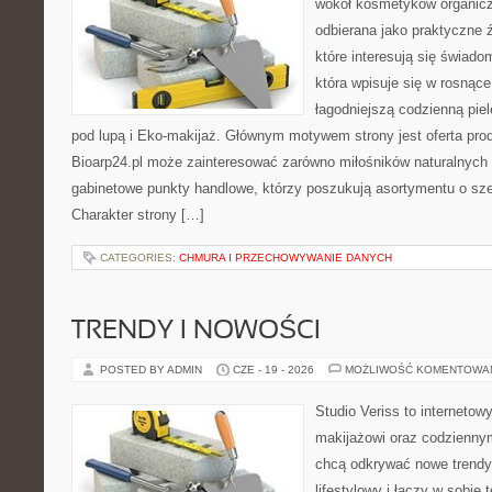
wokół kosmetyków organic
odbierana jako praktyczne ź
które interesują się świado
która wpisuje się w rosnąc
łagodniejszą codzienną pie
pod lupą i Eko-makijaż. Głównym motywem strony jest oferta pr
Bioarp24.pl może zainteresować zarówno miłośników naturalnych 
gabinetowe punkty handlowe, którzy poszukują asortymentu o sz
Charakter strony […]
CATEGORIES:
CHMURA I PRZECHOWYWANIE DANYCH
TRENDY I NOWOŚCI
POSTED BY ADMIN
CZE - 19 - 2026
MOŻLIWOŚĆ KOMENTOWA
Studio Veriss to internetow
makijażowi oraz codziennym
chcą odkrywać nowe trendy
lifestylowy i łączy w sobie