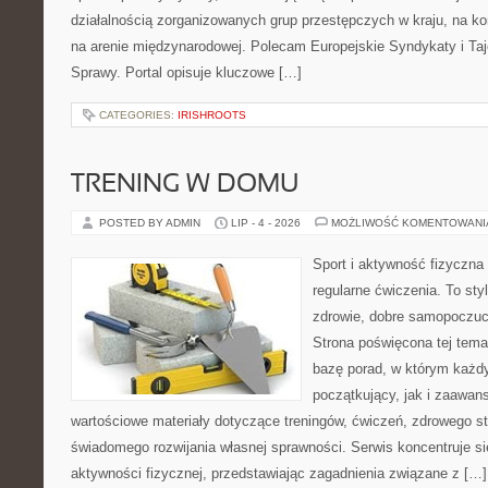
działalnością zorganizowanych grup przestępczych w kraju, na ko
na arenie międzynarodowej. Polecam Europejskie Syndykaty i Taj
Sprawy. Portal opisuje kluczowe […]
CATEGORIES:
IRISHROOTS
TRENING W DOMU
POSTED BY ADMIN
LIP - 4 - 2026
MOŻLIWOŚĆ KOMENTOWAN
Sport i aktywność fizyczna 
regularne ćwiczenia. To sty
zdrowie, dobre samopoczuci
Strona poświęcona tej tem
bazę porad, w którym każdy
początkujący, jak i zaawa
wartościowe materiały dotyczące treningów, ćwiczeń, zdrowego st
świadomego rozwijania własnej sprawności. Serwis koncentruje s
aktywności fizycznej, przedstawiając zagadnienia związane z […]