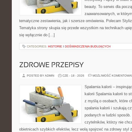
beauty. To serwis dla począ
zaawansowanych, w którym
tematyczne zestawienia, jak i szersze omówienia. Polecam Styliza
Tematyka strony skupia się przede wszystkim na technikach upięk
się wyłącznie do […]
CATEGORIES:
HISTORIE I DOŚWIADCZENIA BUDUJĄCYCH
ZDROWE PRZEPISY
POSTED BY ADMIN
CZE - 18 - 2026
MOŻLIWOŚĆ KOMENTOWA
Spalarnia kalorii – inspiruj
kalorii Spalarnia kalorii to
z myślą o osobach, które 
spalania kalorii i szukają c
podanych w ludzki sposób. 
czytelników, którzy nie chc
obietnicach szybkich efektów, lecz wolą spojrzeć na zdrowy styl 