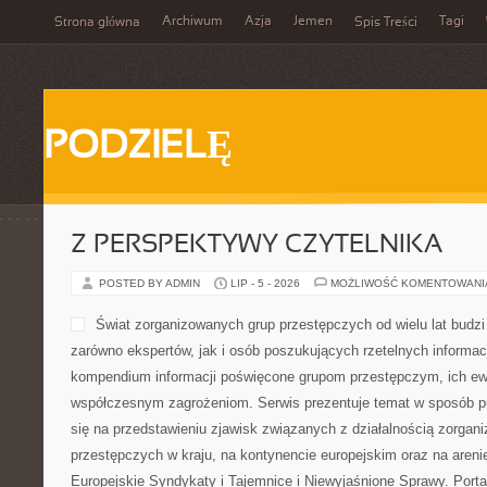
Archiwum
Azja
Jemen
Tagi
Strona główna
Spis Treści
PODZIELĘ
Z PERSPEKTYWY CZYTELNIKA
POSTED BY ADMIN
LIP - 5 - 2026
MOŻLIWOŚĆ KOMENTOWAN
Świat zorganizowanych grup przestępczych od wielu lat budz
zarówno ekspertów, jak i osób poszukujących rzetelnych informac
kompendium informacji poświęcone grupom przestępczym, ich ewol
współczesnym zagrożeniom. Serwis prezentuje temat w sposób pu
się na przedstawieniu zjawisk związanych z działalnością zorgan
przestępczych w kraju, na kontynencie europejskim oraz na aren
Europejskie Syndykaty i Tajemnice i Niewyjaśnione Sprawy. Porta