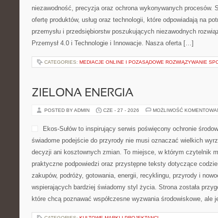
niezawodność, precyzja oraz ochrona wykonywanych procesów. St
ofertę produktów, usług oraz technologii, które odpowiadają na 
przemysłu i przedsiębiorstw poszukujących niezawodnych rozwi
Przemysł 4.0 i Technologie i Innowacje. Nasza oferta […]
CATEGORIES:
MEDIACJE ONLINE I POZASĄDOWE ROZWIĄZYWANIE SP
ZIELONA ENERGIA
POSTED BY ADMIN
CZE - 27 - 2026
MOŻLIWOŚĆ KOMENTOWA
Ekos-Sułów to inspirujący serwis poświęcony ochronie środow
świadome podejście do przyrody nie musi oznaczać wielkich wy
decyzji ani kosztownych zmian. To miejsce, w którym czytelnik 
praktyczne podpowiedzi oraz przystępne teksty dotyczące codzi
zakupów, podróży, gotowania, energii, recyklingu, przyrody i no
wspierających bardziej świadomy styl życia. Strona została przy
które chcą poznawać współczesne wyzwania środowiskowe, ale j
CATEGORIES:
KULTOWE MARKI I PROJEKTANCI