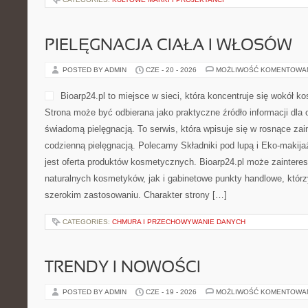
PIELĘGNACJA CIAŁA I WŁOSÓW
POSTED BY ADMIN
CZE - 20 - 2026
MOŻLIWOŚĆ KOMENTOWA
Bioarp24.pl to miejsce w sieci, która koncentruje się wokół 
Strona może być odbierana jako praktyczne źródło informacji dla o
świadomą pielęgnacją. To serwis, która wpisuje się w rosnące zai
codzienną pielęgnacją. Polecamy Składniki pod lupą i Eko-maki
jest oferta produktów kosmetycznych. Bioarp24.pl może zainter
naturalnych kosmetyków, jak i gabinetowe punkty handlowe, któr
szerokim zastosowaniu. Charakter strony […]
CATEGORIES:
CHMURA I PRZECHOWYWANIE DANYCH
TRENDY I NOWOŚCI
POSTED BY ADMIN
CZE - 19 - 2026
MOŻLIWOŚĆ KOMENTOWA