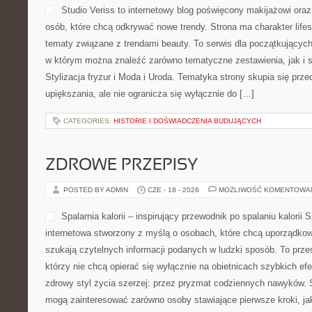
Studio Veriss to internetowy blog poświęcony makijażowi ora
osób, które chcą odkrywać nowe trendy. Strona ma charakter lifes
tematy związane z trendami beauty. To serwis dla początkującyc
w którym można znaleźć zarówno tematyczne zestawienia, jak i
Stylizacja fryzur i Moda i Uroda. Tematyka strony skupia się prz
upiększania, ale nie ogranicza się wyłącznie do […]
CATEGORIES:
HISTORIE I DOŚWIADCZENIA BUDUJĄCYCH
ZDROWE PRZEPISY
POSTED BY ADMIN
CZE - 18 - 2026
MOŻLIWOŚĆ KOMENTOWA
Spalarnia kalorii – inspirujący przewodnik po spalaniu kalorii Sp
internetowa stworzony z myślą o osobach, które chcą uporządkowa
szukają czytelnych informacji podanych w ludzki sposób. To przes
którzy nie chcą opierać się wyłącznie na obietnicach szybkich efe
zdrowy styl życia szerzej: przez pryzmat codziennych nawyków. S
mogą zainteresować zarówno osoby stawiające pierwsze kroki, ja