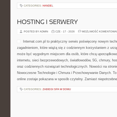
CATEGORIES:
HANDEL
HOSTING I SERWERY
POSTED BY ADMIN
CZE - 17 - 2026
MOŻLIWOŚĆ KOMENTOWA
Internat.com.pl to praktyczny serwis poświęcony nowym tec
zagadnieniom, które wiążą się z codziennym korzystaniem z urz
może być wygodnym miejscem dla osób, które chcą uporządkowa
internetu, sieci bezprzewodowych, światłowodów, 5G, chmury, ho
oraz codziennych rozwiązań technologicznych. Nowości na stronie
Nowoczesne Technologie i Chmura i Przechowywanie Danych. To 
online zostaje pokazana w sposób czytelny. Zamiast niepotrzebn
CATEGORIES:
ZABIEGI SPA W DOMU