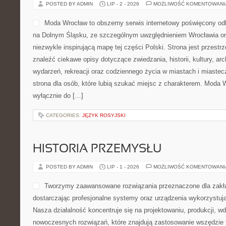
POSTED BY ADMIN
LIP - 2 - 2026
MOŻLIWOŚĆ KOMENTOWAN
Moda Wrocław to obszerny serwis internetowy poświęcony od
na Dolnym Śląsku, ze szczególnym uwzględnieniem Wrocławia or
niezwykle inspirującą mapę tej części Polski. Strona jest przest
znaleźć ciekawe opisy dotyczące zwiedzania, historii, kultury, arch
wydarzeń, rekreacji oraz codziennego życia w miastach i miaste
strona dla osób, które lubią szukać miejsc z charakterem. Moda 
wyłącznie do […]
CATEGORIES:
JĘZYK ROSYJSKI
HISTORIA PRZEMYSŁU
POSTED BY ADMIN
LIP - 1 - 2026
MOŻLIWOŚĆ KOMENTOWAN
Tworzymy zaawansowane rozwiązania przeznaczone dla zakł
dostarczając profesjonalne systemy oraz urządzenia wykorzystują
Nasza działalność koncentruje się na projektowaniu, produkcji, w
nowoczesnych rozwiązań, które znajdują zastosowanie wszędzie t