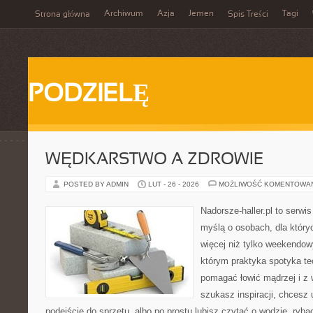
Archiwum
Azja
Jemen
Tagi
Strona główna
Spis Treści
PODZIELĘ
WĘDKARSTWO A ZDROWIE
POSTED BY ADMIN
LUT - 26 - 2026
MOŻLIWOŚĆ KOMENTOWA
Nadorsze-haller.pl to serwi
myślą o osobach, dla który
więcej niż tylko weekendo
którym praktyka spotyka te
pomagać łowić mądrzej i z 
szukasz inspiracji, chcesz
podejście do sprzętu, albo po prostu lubisz czytać o wodzie, ryba