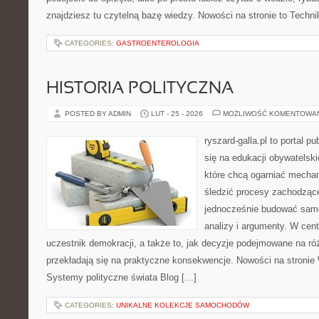
znajdziesz tu czytelną bazę wiedzy. Nowości na stronie to Techni
CATEGORIES:
GASTROENTEROLOGIA
HISTORIA POLITYCZNA
POSTED BY ADMIN
LUT - 25 - 2026
MOŻLIWOŚĆ KOMENTOWA
ryszard-galla.pl to portal p
się na edukacji obywatelski
które chcą ogarniać mecha
śledzić procesy zachodzące
jednocześnie budować samo
analizy i argumenty. W cen
uczestnik demokracji, a także to, jak decyzje podejmowane na r
przekładają się na praktyczne konsekwencje. Nowości na stronie
Systemy polityczne świata Blog […]
CATEGORIES:
UNIKALNE KOLEKCJE SAMOCHODÓW