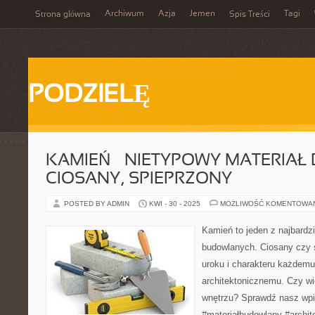
Archiwum
Azja
Jemen
Tagi
Strona główna
Spis Treści
PODZIELĘ
KAMIEŃ – NIETYPOWY MATERIAŁ
CIOSANY, SPIEPRZONY
POSTED BY ADMIN
KWI - 30 - 2025
MOŻLIWOŚĆ KOMENTOWA
Kamień to jeden z najbardz
budowlanych. Ciosany czy 
uroku i charakteru każdemu
architektonicznemu. Czy wi
wnętrzu? Sprawdź nasz wpi
#materiałbudowlany #archit