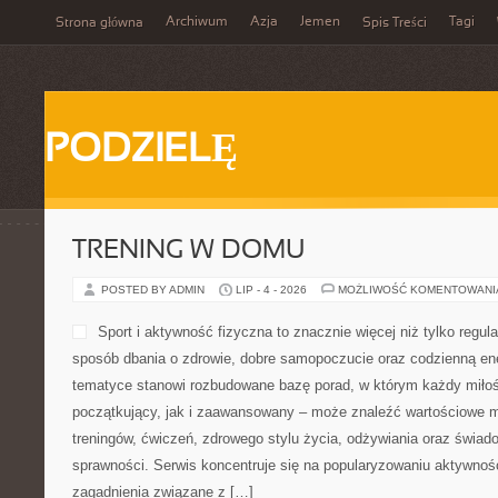
Archiwum
Azja
Jemen
Tagi
Strona główna
Spis Treści
PODZIELĘ
TRENING W DOMU
POSTED BY ADMIN
LIP - 4 - 2026
MOŻLIWOŚĆ KOMENTOWAN
Sport i aktywność fizyczna to znacznie więcej niż tylko regula
sposób dbania o zdrowie, dobre samopoczucie oraz codzienną ene
tematyce stanowi rozbudowane bazę porad, w którym każdy miłoś
początkujący, jak i zaawansowany – może znaleźć wartościowe m
treningów, ćwiczeń, zdrowego stylu życia, odżywiania oraz świad
sprawności. Serwis koncentruje się na popularyzowaniu aktywnośc
zagadnienia związane z […]