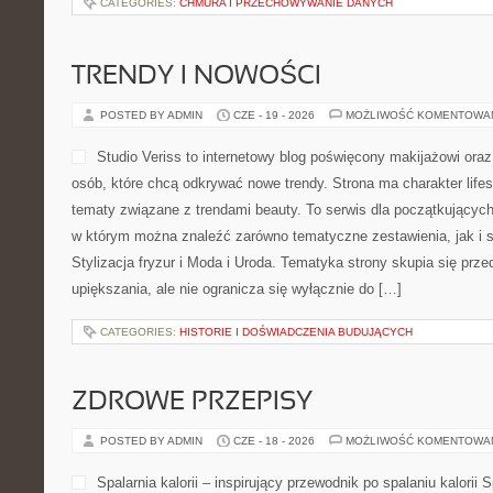
CATEGORIES:
CHMURA I PRZECHOWYWANIE DANYCH
TRENDY I NOWOŚCI
POSTED BY ADMIN
CZE - 19 - 2026
MOŻLIWOŚĆ KOMENTOWA
Studio Veriss to internetowy blog poświęcony makijażowi ora
osób, które chcą odkrywać nowe trendy. Strona ma charakter lifes
tematy związane z trendami beauty. To serwis dla początkującyc
w którym można znaleźć zarówno tematyczne zestawienia, jak i
Stylizacja fryzur i Moda i Uroda. Tematyka strony skupia się prz
upiększania, ale nie ogranicza się wyłącznie do […]
CATEGORIES:
HISTORIE I DOŚWIADCZENIA BUDUJĄCYCH
ZDROWE PRZEPISY
POSTED BY ADMIN
CZE - 18 - 2026
MOŻLIWOŚĆ KOMENTOWA
Spalarnia kalorii – inspirujący przewodnik po spalaniu kalorii Sp