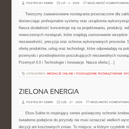
POSTED BY ADMIN
LIP - 1 - 2026
MOŻLIWOŚĆ KOMENTOWAN
Tworzymy zaawansowane rozwiązania przeznaczone dla zakł
dostarczając profesjonalne systemy oraz urządzenia wykorzystują
Nasza działalność koncentruje się na projektowaniu, produkcji, w
nowoczesnych rozwiązań, które znajdują zastosowanie wszędzie t
niezawodność, precyzja oraz ochrona wykonywanych procesów. St
ofertę produktów, usług oraz technologii, które odpowiadają na 
przemysłu i przedsiębiorstw poszukujących niezawodnych rozwi
Przemysł 4.0 i Technologie i Innowacje. Nasza oferta […]
CATEGORIES:
MEDIACJE ONLINE I POZASĄDOWE ROZWIĄZYWANIE SP
ZIELONA ENERGIA
POSTED BY ADMIN
CZE - 27 - 2026
MOŻLIWOŚĆ KOMENTOWA
Ekos-Sułów to inspirujący serwis poświęcony ochronie środow
świadome podejście do przyrody nie musi oznaczać wielkich wy
decyzji ani kosztownych zmian. To miejsce, w którym czytelnik 