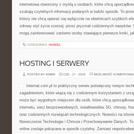
internetowa stworzony z myślą o osobach, które chcą uporządkowa
szukają czytelnych informacji podanych w ludzki sposób. To przes
którzy nie chcą opierać się wyłącznie na obietnicach szybkich efe
zdrowy styl życia szerzej: przez pryzmat codziennych nawyków. S
mogą zainteresować zarówno osoby stawiające pierwsze kroki, ja
CATEGORIES:
HANDEL
HOSTING I SERWERY
POSTED BY ADMIN
CZE - 17 - 2026
MOŻLIWOŚĆ KOMENTOWA
Internat.com.pl to praktyczny serwis poświęcony nowym tec
zagadnieniom, które wiążą się z codziennym korzystaniem z urz
może być wygodnym miejscem dla osób, które chcą uporządkowa
internetu, sieci bezprzewodowych, światłowodów, 5G, chmury, ho
oraz codziennych rozwiązań technologicznych. Nowości na stronie
Nowoczesne Technologie i Chmura i Przechowywanie Danych. To 
online zostaje pokazana w sposób czytelny. Zamiast niepotrzebn