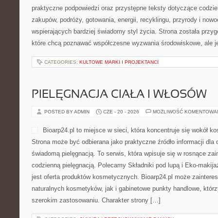
praktyczne podpowiedzi oraz przystępne teksty dotyczące codzi
zakupów, podróży, gotowania, energii, recyklingu, przyrody i no
wspierających bardziej świadomy styl życia. Strona została przy
które chcą poznawać współczesne wyzwania środowiskowe, ale j
CATEGORIES:
KULTOWE MARKI I PROJEKTANCI
PIELĘGNACJA CIAŁA I WŁOSÓW
POSTED BY ADMIN
CZE - 20 - 2026
MOŻLIWOŚĆ KOMENTOWA
Bioarp24.pl to miejsce w sieci, która koncentruje się wokół 
Strona może być odbierana jako praktyczne źródło informacji dla o
świadomą pielęgnacją. To serwis, która wpisuje się w rosnące zai
codzienną pielęgnacją. Polecamy Składniki pod lupą i Eko-maki
jest oferta produktów kosmetycznych. Bioarp24.pl może zainter
naturalnych kosmetyków, jak i gabinetowe punkty handlowe, któr
szerokim zastosowaniu. Charakter strony […]