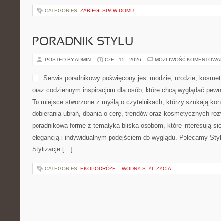
CATEGORIES:
ZABIEGI SPA W DOMU
PORADNIK STYLU
POSTED BY ADMIN
CZE - 15 - 2026
MOŻLIWOŚĆ KOMENTOWA
Serwis poradnikowy poświęcony jest modzie, urodzie, kosme
oraz codziennym inspiracjom dla osób, które chcą wyglądać pewni
To miejsce stworzone z myślą o czytelnikach, którzy szukają ko
dobierania ubrań, dbania o cerę, trendów oraz kosmetycznych roz
poradnikową formę z tematyką bliską osobom, które interesują si
elegancją i indywidualnym podejściem do wyglądu. Polecamy Styl
Stylizacje […]
CATEGORIES:
EKOPODRÓŻE – WODNY STYL ŻYCIA