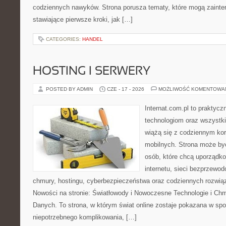
codziennych nawyków. Strona porusza tematy, które mogą zaint
stawiające pierwsze kroki, jak […]
CATEGORIES:
HANDEL
HOSTING I SERWERY
POSTED BY ADMIN
CZE - 17 - 2026
MOŻLIWOŚĆ KOMENTOWA
Internat.com.pl to praktyc
technologiom oraz wszystk
wiążą się z codziennym ko
mobilnych. Strona może b
osób, które chcą uporządk
internetu, sieci bezprzewo
chmury, hostingu, cyberbezpieczeństwa oraz codziennych rozwią
Nowości na stronie: Światłowody i Nowoczesne Technologie i Ch
Danych. To strona, w którym świat online zostaje pokazana w sp
niepotrzebnego komplikowania, […]