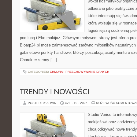
wokół kosmetyków organic
odbierana jako praktyczne ź
które interesują się świado
która wpisuje się w rosnąc
łagodniejszą codzienną pie
pod lupą i Eko-makijaż. Głównym motywem strony jest oferta pr
Bioarp24.pl może zainteresować zarówno miłośników naturalnych 
gabinetowe punkty handlowe, którzy poszukują asortymentu o sz
Charakter strony […]
CATEGORIES:
CHMURA I PRZECHOWYWANIE DANYCH
TRENDY I NOWOŚCI
POSTED BY ADMIN
CZE - 19 - 2026
MOŻLIWOŚĆ KOMENTOWA
Studio Veriss to internetow
makijażowi oraz codziennym
chcą odkrywać nowe trendy
lifestylowy i łączy w sobie