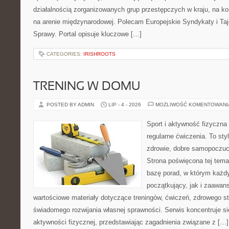
działalnością zorganizowanych grup przestępczych w kraju, na ko
na arenie międzynarodowej. Polecam Europejskie Syndykaty i Taj
Sprawy. Portal opisuje kluczowe […]
CATEGORIES:
IRISHROOTS
TRENING W DOMU
POSTED BY ADMIN
LIP - 4 - 2026
MOŻLIWOŚĆ KOMENTOWAN
Sport i aktywność fizyczna 
regularne ćwiczenia. To sty
zdrowie, dobre samopoczuci
Strona poświęcona tej tem
bazę porad, w którym każdy
początkujący, jak i zaawa
wartościowe materiały dotyczące treningów, ćwiczeń, zdrowego st
świadomego rozwijania własnej sprawności. Serwis koncentruje s
aktywności fizycznej, przedstawiając zagadnienia związane z […]