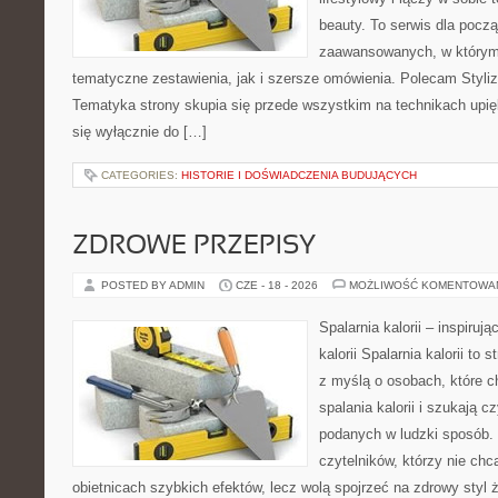
beauty. To serwis dla począ
zaawansowanych, w którym
tematyczne zestawienia, jak i szersze omówienia. Polecam Styliza
Tematyka strony skupia się przede wszystkim na technikach upięk
się wyłącznie do […]
CATEGORIES:
HISTORIE I DOŚWIADCZENIA BUDUJĄCYCH
ZDROWE PRZEPISY
POSTED BY ADMIN
CZE - 18 - 2026
MOŻLIWOŚĆ KOMENTOWA
Spalarnia kalorii – inspiruj
kalorii Spalarnia kalorii to
z myślą o osobach, które 
spalania kalorii i szukają c
podanych w ludzki sposób. 
czytelników, którzy nie chc
obietnicach szybkich efektów, lecz wolą spojrzeć na zdrowy styl 