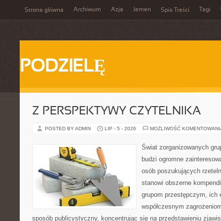
Archiwum
Azja
Jemen
Tagi
Strona główna
Spis Treści
PODZIELĘ
Z PERSPEKTYWY CZYTELNIKA
POSTED BY ADMIN
LIP - 5 - 2026
MOŻLIWOŚĆ KOMENTOWAN
Świat zorganizowanych grup
budzi ogromne zainteresowa
osób poszukujących rzeteln
stanowi obszerne kompendi
grupom przestępczym, ich ew
współczesnym zagrożeniom.
sposób publicystyczny, koncentrując się na przedstawieniu zjawi