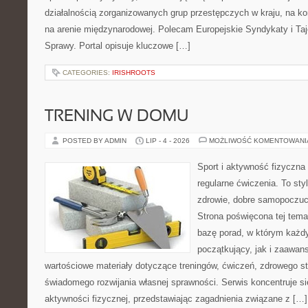
działalnością zorganizowanych grup przestępczych w kraju, na ko
na arenie międzynarodowej. Polecam Europejskie Syndykaty i Taj
Sprawy. Portal opisuje kluczowe […]
CATEGORIES:
IRISHROOTS
TRENING W DOMU
POSTED BY ADMIN
LIP - 4 - 2026
MOŻLIWOŚĆ KOMENTOWAN
Sport i aktywność fizyczna 
regularne ćwiczenia. To sty
zdrowie, dobre samopoczuci
Strona poświęcona tej tem
bazę porad, w którym każdy
początkujący, jak i zaawa
wartościowe materiały dotyczące treningów, ćwiczeń, zdrowego st
świadomego rozwijania własnej sprawności. Serwis koncentruje s
aktywności fizycznej, przedstawiając zagadnienia związane z […]