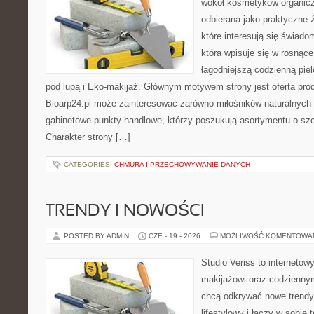
wokół kosmetyków organic
odbierana jako praktyczne ź
które interesują się świado
która wpisuje się w rosnąc
łagodniejszą codzienną pie
pod lupą i Eko-makijaż. Głównym motywem strony jest oferta pr
Bioarp24.pl może zainteresować zarówno miłośników naturalnych 
gabinetowe punkty handlowe, którzy poszukują asortymentu o sz
Charakter strony […]
CATEGORIES:
CHMURA I PRZECHOWYWANIE DANYCH
TRENDY I NOWOŚCI
POSTED BY ADMIN
CZE - 19 - 2026
MOŻLIWOŚĆ KOMENTOWA
Studio Veriss to internetow
makijażowi oraz codziennym
chcą odkrywać nowe trendy
lifestylowy i łączy w sobie