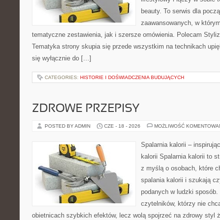
beauty. To serwis dla począ
zaawansowanych, w którym
tematyczne zestawienia, jak i szersze omówienia. Polecam Styliza
Tematyka strony skupia się przede wszystkim na technikach upięk
się wyłącznie do […]
CATEGORIES:
HISTORIE I DOŚWIADCZENIA BUDUJĄCYCH
ZDROWE PRZEPISY
POSTED BY ADMIN
CZE - 18 - 2026
MOŻLIWOŚĆ KOMENTOWA
Spalarnia kalorii – inspiruj
kalorii Spalarnia kalorii to
z myślą o osobach, które 
spalania kalorii i szukają c
podanych w ludzki sposób. 
czytelników, którzy nie chc
obietnicach szybkich efektów, lecz wolą spojrzeć na zdrowy styl 