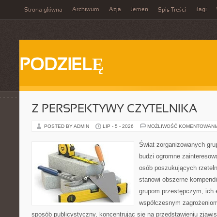
Archiwum
Azja
Jemen
Tagi
Strona główna
Spis Treści
PODZIELĘ
Z PERSPEKTYWY CZYTELNIKA
POSTED BY ADMIN
LIP - 5 - 2026
MOŻLIWOŚĆ KOMENTOWAN
Świat zorganizowanych grup
budzi ogromne zainteresowa
osób poszukujących rzeteln
stanowi obszerne kompendi
grupom przestępczym, ich ew
współczesnym zagrożeniom.
sposób publicystyczny, koncentrując się na przedstawieniu zjawi