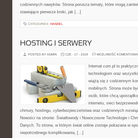
codziennych nawyków. Strona porusza tematy, które mogą zaint
stawiające pierwsze kroki, jak […]
CATEGORIES:
HANDEL
HOSTING I SERWERY
POSTED BY ADMIN
CZE - 17 - 2026
MOŻLIWOŚĆ KOMENTOWA
Internat.com.pl to praktyc
technologiom oraz wszystk
wiążą się z codziennym ko
mobilnych. Strona może b
osób, które chcą uporządk
internetu, sieci bezprzewo
chmury, hostingu, cyberbezpieczeństwa oraz codziennych rozwią
Nowości na stronie: Światłowody i Nowoczesne Technologie i Ch
Danych. To strona, w którym świat online zostaje pokazana w sp
niepotrzebnego komplikowania, […]