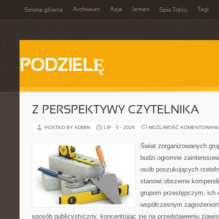
Archiwum
Azja
Jemen
Tagi
Strona główna
Spis Treści
PODZIELĘ
Z PERSPEKTYWY CZYTELNIKA
POSTED BY ADMIN
LIP - 5 - 2026
MOŻLIWOŚĆ KOMENTOWAN
Świat zorganizowanych grup
budzi ogromne zainteresowa
osób poszukujących rzeteln
stanowi obszerne kompendi
grupom przestępczym, ich ew
współczesnym zagrożeniom.
sposób publicystyczny, koncentrując się na przedstawieniu zjawi