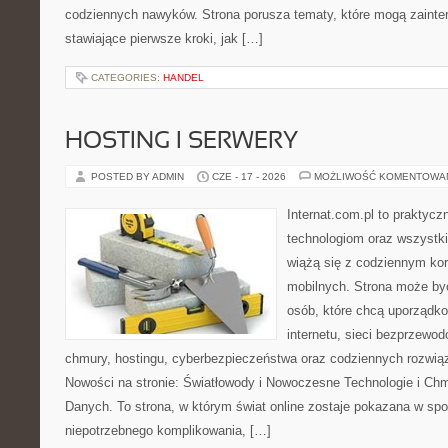
codziennych nawyków. Strona porusza tematy, które mogą zaint
stawiające pierwsze kroki, jak […]
CATEGORIES:
HANDEL
HOSTING I SERWERY
POSTED BY ADMIN
CZE - 17 - 2026
MOŻLIWOŚĆ KOMENTOWA
Internat.com.pl to praktyc
technologiom oraz wszystk
wiążą się z codziennym ko
mobilnych. Strona może b
osób, które chcą uporządk
internetu, sieci bezprzewo
chmury, hostingu, cyberbezpieczeństwa oraz codziennych rozwią
Nowości na stronie: Światłowody i Nowoczesne Technologie i Ch
Danych. To strona, w którym świat online zostaje pokazana w sp
niepotrzebnego komplikowania, […]