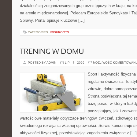
działalnością zorganizowanych grup przestępczych w kraju, na ko
na arenie międzynarodowej. Polecam Europejskie Syndykaty i Taj
Sprawy. Portal opisuje kluczowe […]
CATEGORIES:
IRISHROOTS
TRENING W DOMU
POSTED BY ADMIN
LIP - 4 - 2026
MOŻLIWOŚĆ KOMENTOWAN
Sport i aktywność fizyczna 
regularne ćwiczenia. To sty
zdrowie, dobre samopoczuci
Strona poświęcona tej tem
bazę porad, w którym każdy
początkujący, jak i zaawa
wartościowe materiały dotyczące treningów, ćwiczeń, zdrowego st
świadomego rozwijania własnej sprawności. Serwis koncentruje s
aktywności fizycznej, przedstawiając zagadnienia związane z […]