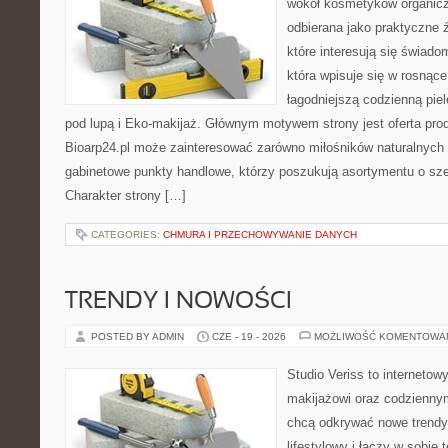
wokół kosmetyków organic
odbierana jako praktyczne ź
które interesują się świado
która wpisuje się w rosnąc
łagodniejszą codzienną pie
pod lupą i Eko-makijaż. Głównym motywem strony jest oferta pr
Bioarp24.pl może zainteresować zarówno miłośników naturalnych 
gabinetowe punkty handlowe, którzy poszukują asortymentu o sz
Charakter strony […]
CATEGORIES:
CHMURA I PRZECHOWYWANIE DANYCH
TRENDY I NOWOŚCI
POSTED BY ADMIN
CZE - 19 - 2026
MOŻLIWOŚĆ KOMENTOWA
Studio Veriss to internetow
makijażowi oraz codziennym
chcą odkrywać nowe trendy
lifestylowy i łączy w sobie