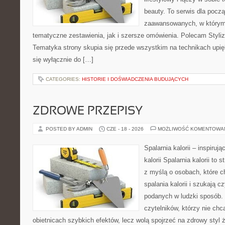
beauty. To serwis dla począ
zaawansowanych, w którym
tematyczne zestawienia, jak i szersze omówienia. Polecam Styliza
Tematyka strony skupia się przede wszystkim na technikach upięk
się wyłącznie do […]
CATEGORIES:
HISTORIE I DOŚWIADCZENIA BUDUJĄCYCH
ZDROWE PRZEPISY
POSTED BY ADMIN
CZE - 18 - 2026
MOŻLIWOŚĆ KOMENTOWA
Spalarnia kalorii – inspiruj
kalorii Spalarnia kalorii to
z myślą o osobach, które 
spalania kalorii i szukają c
podanych w ludzki sposób. 
czytelników, którzy nie chc
obietnicach szybkich efektów, lecz wolą spojrzeć na zdrowy styl 