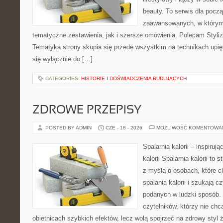
beauty. To serwis dla począ
zaawansowanych, w którym
tematyczne zestawienia, jak i szersze omówienia. Polecam Styliza
Tematyka strony skupia się przede wszystkim na technikach upięk
się wyłącznie do […]
CATEGORIES:
HISTORIE I DOŚWIADCZENIA BUDUJĄCYCH
ZDROWE PRZEPISY
POSTED BY ADMIN
CZE - 18 - 2026
MOŻLIWOŚĆ KOMENTOWA
Spalarnia kalorii – inspiruj
kalorii Spalarnia kalorii to
z myślą o osobach, które 
spalania kalorii i szukają c
podanych w ludzki sposób. 
czytelników, którzy nie chc
obietnicach szybkich efektów, lecz wolą spojrzeć na zdrowy styl 