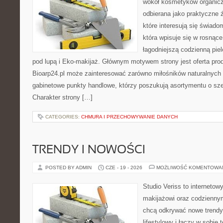
wokół kosmetyków organic
odbierana jako praktyczne ź
które interesują się świado
która wpisuje się w rosnąc
łagodniejszą codzienną pie
pod lupą i Eko-makijaż. Głównym motywem strony jest oferta pr
Bioarp24.pl może zainteresować zarówno miłośników naturalnych 
gabinetowe punkty handlowe, którzy poszukują asortymentu o sz
Charakter strony […]
CATEGORIES:
CHMURA I PRZECHOWYWANIE DANYCH
TRENDY I NOWOŚCI
POSTED BY ADMIN
CZE - 19 - 2026
MOŻLIWOŚĆ KOMENTOWA
Studio Veriss to internetow
makijażowi oraz codziennym
chcą odkrywać nowe trendy
lifestylowy i łączy w sobie