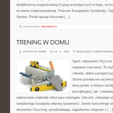
działalnością zorganizowanych grup przestępczych w kraju, na ko
na arenie międzynarodowej. Polecam Europejskie Syndykaty i Taj
Sprawy. Portal opisuje kluczowe […]
CATEGORIES:
IRISHROOTS
TRENING W DOMU
POSTED BY ADMIN
LIP - 4 - 2026
MOŻLIWOŚĆ KOMENTOWAN
Sport i aktywność fizyczna 
regularne ćwiczenia. To sty
zdrowie, dobre samopoczuci
Strona poświęcona tej tem
bazę porad, w którym każdy
początkujący, jak i zaawa
wartościowe materiały dotyczące treningów, ćwiczeń, zdrowego st
świadomego rozwijania własnej sprawności. Serwis koncentruje s
aktywności fizycznej, przedstawiając zagadnienia związane z […]