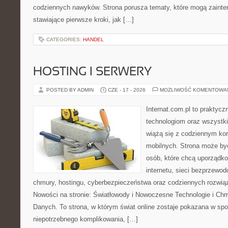
codziennych nawyków. Strona porusza tematy, które mogą zaint
stawiające pierwsze kroki, jak […]
CATEGORIES:
HANDEL
HOSTING I SERWERY
POSTED BY ADMIN
CZE - 17 - 2026
MOŻLIWOŚĆ KOMENTOWA
Internat.com.pl to praktyc
technologiom oraz wszystk
wiążą się z codziennym ko
mobilnych. Strona może b
osób, które chcą uporządk
internetu, sieci bezprzewo
chmury, hostingu, cyberbezpieczeństwa oraz codziennych rozwią
Nowości na stronie: Światłowody i Nowoczesne Technologie i Ch
Danych. To strona, w którym świat online zostaje pokazana w sp
niepotrzebnego komplikowania, […]