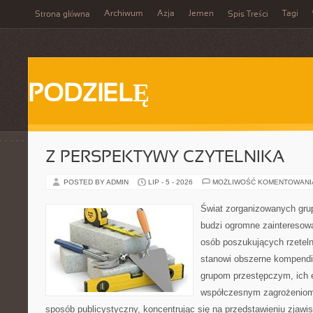
Archiwum
Azja
Jemen
Tagi
Strona główna
Spis Treści
PODZIELĘ
Z PERSPEKTYWY CZYTELNIKA
POSTED BY ADMIN
LIP - 5 - 2026
MOŻLIWOŚĆ KOMENTOWAN
Świat zorganizowanych grup
budzi ogromne zainteresowa
osób poszukujących rzeteln
stanowi obszerne kompendi
grupom przestępczym, ich ew
współczesnym zagrożeniom.
sposób publicystyczny, koncentrując się na przedstawieniu zjawi