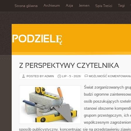
Archiwum
Azja
Jemen
Tagi
Strona główna
Spis Treści
PODZIELĘ
Z PERSPEKTYWY CZYTELNIKA
POSTED BY ADMIN
LIP - 5 - 2026
MOŻLIWOŚĆ KOMENTOWAN
Świat zorganizowanych grup
budzi ogromne zainteresowa
osób poszukujących rzeteln
stanowi obszerne kompendi
grupom przestępczym, ich ew
współczesnym zagrożeniom.
sposób publicystyczny, koncentrując się na przedstawieniu zjawi