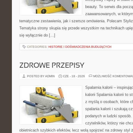
beauty. To serwis dla począ
zaawansowanych, w którym
tematyczne zestawienia, jak i szersze omówienia. Polecam Styliza
Tematyka strony skupia się przede wszystkim na technikach upięk
się wyłącznie do […]
CATEGORIES:
HISTORIE I DOŚWIADCZENIA BUDUJĄCYCH
ZDROWE PRZEPISY
POSTED BY ADMIN
CZE - 18 - 2026
MOŻLIWOŚĆ KOMENTOWA
Spalarnia kalorii – inspiruj
kalorii Spalarnia kalorii to
z myślą o osobach, które 
spalania kalorii i szukają c
podanych w ludzki sposób. 
czytelników, którzy nie chc
obietnicach szybkich efektów, lecz wolą spojrzeć na zdrowy styl 