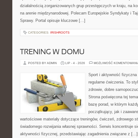
działalnością zorganizowanych grup przestępczych w kraju, na ko
na arenie międzynarodowej. Polecam Europejskie Syndykaty i Taj
Sprawy. Portal opisuje kluczowe […]
CATEGORIES:
IRISHROOTS
TRENING W DOMU
POSTED BY ADMIN
LIP - 4 - 2026
MOŻLIWOŚĆ KOMENTOWAN
Sport i aktywność fizyczna 
regularne ćwiczenia. To sty
zdrowie, dobre samopoczuci
Strona poświęcona tej tem
bazę porad, w którym każdy
początkujący, jak i zaawa
wartościowe materiały dotyczące treningów, ćwiczeń, zdrowego st
świadomego rozwijania własnej sprawności. Serwis koncentruje s
aktywności fizycznej, przedstawiając zagadnienia związane z […]