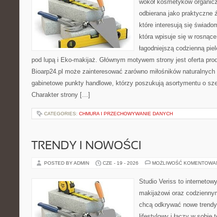
wokół kosmetyków organic
odbierana jako praktyczne ź
które interesują się świado
która wpisuje się w rosnąc
łagodniejszą codzienną pie
pod lupą i Eko-makijaż. Głównym motywem strony jest oferta pr
Bioarp24.pl może zainteresować zarówno miłośników naturalnych 
gabinetowe punkty handlowe, którzy poszukują asortymentu o sz
Charakter strony […]
CATEGORIES:
CHMURA I PRZECHOWYWANIE DANYCH
TRENDY I NOWOŚCI
POSTED BY ADMIN
CZE - 19 - 2026
MOŻLIWOŚĆ KOMENTOWA
Studio Veriss to internetow
makijażowi oraz codziennym
chcą odkrywać nowe trendy
lifestylowy i łączy w sobie