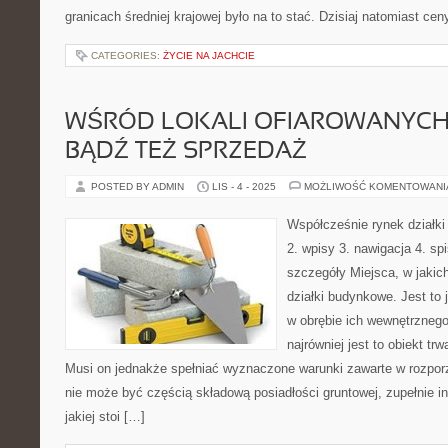
granicach średniej krajowej było na to stać. Dzisiaj natomiast ce
CATEGORIES:
ŻYCIE NA JACHCIE
WŚRÓD LOKALI OFIAROWANYCH
BĄDŹ TEŻ SPRZEDAŻ
POSTED BY ADMIN
LIS - 4 - 2025
MOŻLIWOŚĆ KOMENTOWAN
Współcześnie rynek działki 
2. wpisy 3. nawigacja 4. sp
szczegóły Miejsca, w jakic
działki budynkowe. Jest to
w obrębie ich wewnętrznego
najrówniej jest to obiekt t
Musi on jednakże spełniać wyznaczone warunki zawarte w rozpor
nie może być częścią składową posiadłości gruntowej, zupełnie i
jakiej stoi […]