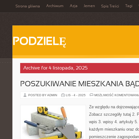
Archiwum
Azja
Jemen
Tagi
Strona główna
Spis Treści
PODZIELĘ
Archive for 4 listopada, 2025
POSZUKIWANIE MIESZKANIA BĄD
POSTED BY ADMIN
LIS - 4 - 2025
MOŻLIWOŚĆ KOMENTOWAN
Ze względu na dojrzewające
Zobacz szczegóły tutaj 2. 
wpis 3. wpisy 4. artykuly 5
każdym mieszkaniu oraz 
pomieszczenie zagospodar