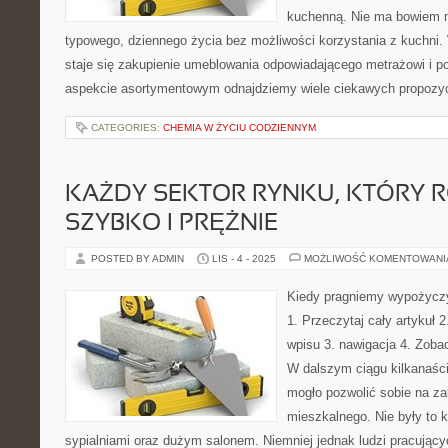
kuchenną. Nie ma bowiem 
typowego, dziennego życia bez możliwości korzystania z kuchni
staje się zakupienie umeblowania odpowiadającego metrażowi i p
aspekcie asortymentowym odnajdziemy wiele ciekawych propozyc
CATEGORIES:
CHEMIA W ŻYCIU CODZIENNYM
KAŻDY SEKTOR RYNKU, KTÓRY R
SZYBKO I PRĘŻNIE
POSTED BY ADMIN
LIS - 4 - 2025
MOŻLIWOŚĆ KOMENTOWAN
Kiedy pragniemy wypożyczy
1. Przeczytaj cały artykuł 2
wpisu 3. nawigacja 4. Zobac
W dalszym ciągu kilkanaście
mogło pozwolić sobie na za
mieszkalnego. Nie były to k
sypialniami oraz dużym salonem. Niemniej jednak ludzi pracujący