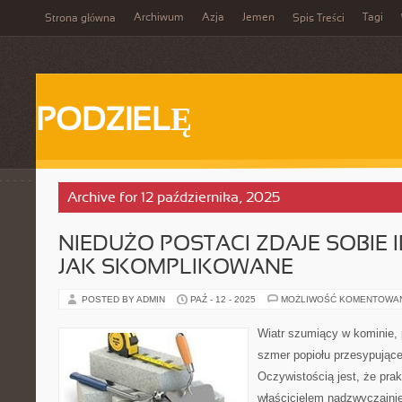
Archiwum
Azja
Jemen
Tagi
Strona główna
Spis Treści
PODZIELĘ
Archive for 12 października, 2025
NIEDUŻO POSTACI ZDAJE SOBIE 
JAK SKOMPLIKOWANE
POSTED BY ADMIN
PAŹ - 12 - 2025
MOŻLIWOŚĆ KOMENTOWA
Wiatr szumiący w kominie, 
szmer popiołu przesypująceg
Oczywistością jest, że pra
właścicielem nadzwyczajni