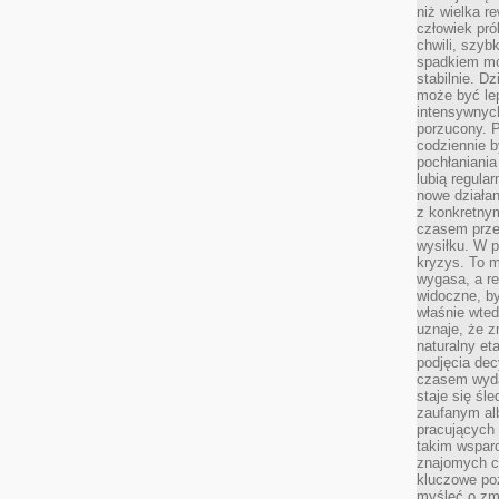
niż wielka r
człowiek pró
chwili, szy
spadkiem mot
stabilnie. D
może być le
intensywnych
porzucony. P
codziennie b
pochłaniania
lubią regula
nowe działan
z konkretny
czasem prze
wysiłku. W p
kryzys. To 
wygasa, a re
widoczne, b
właśnie wte
uznaje, że z
naturalny et
podjęcia decy
czasem wyda
staje się śl
zaufanym alb
pracujących
takim wspar
znajomych 
kluczowe poz
myśleć o zm