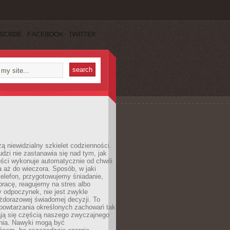
SCRIBE
FACEBOOK
TWITTER
ą niewidzialny szkielet codzienności.
dzi nie zastanawia się nad tym, jak
ści wykonuje automatycznie od chwili
 aż do wieczora. Sposób, w jaki
elefon, przygotowujemy śniadanie,
racę, reagujemy na stres albo
 odpoczynek, nie jest zwykle
żdorazowej świadomej decyzji. To
 powtarzania określonych zachowań tak
ają się częścią naszego zwyczajnego
nia. Nawyki mogą być