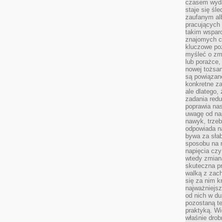
czasem wyda
staje się śl
zaufanym alb
pracujących
takim wspar
znajomych 
kluczowe poz
myśleć o zm
lub porażce,
nowej tożsa
są powiązan
konkretne za
ale dlatego,
zadania redu
poprawia nas
uwagę od nap
nawyk, trzeb
odpowiada n
bywa za słab
sposobu na r
napięcia cz
wtedy zmian
skuteczna pr
walką z zac
się za nim k
najważniejsz
od nich w du
pozostaną te
praktyką. Wi
właśnie drob