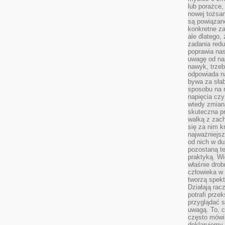
lub porażce,
nowej tożsa
są powiązan
konkretne za
ale dlatego,
zadania redu
poprawia nas
uwagę od nap
nawyk, trzeb
odpowiada n
bywa za słab
sposobu na r
napięcia cz
wtedy zmian
skuteczna pr
walką z zac
się za nim k
najważniejsz
od nich w du
pozostaną te
praktyką. Wi
właśnie drob
człowieka w
tworzą spekt
Działają rac
potrafi przek
przyglądać s
uwagą. To, c
często mówi 
deklarujemy