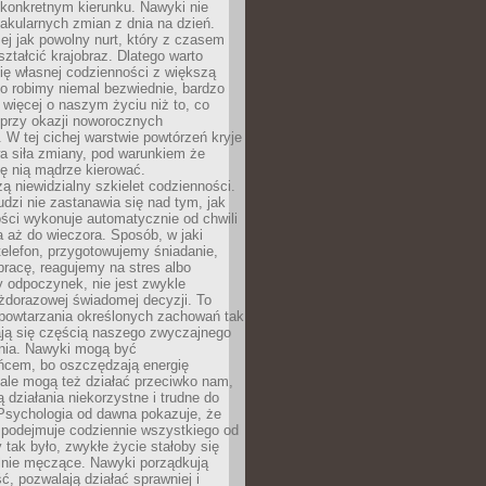
 konkretnym kierunku. Nawyki nie
akularnych zmian z dnia na dzień.
zej jak powolny nurt, który z czasem
ształcić krajobraz. Dlatego warto
ię własnej codzienności z większą
o robimy niemal bezwiednie, bardzo
więcej o naszym życiu niż to, co
 przy okazji noworocznych
 W tej cichej warstwie powtórzeń kryje
a siła zmiany, pod warunkiem że
ę nią mądrze kierować.
ą niewidzialny szkielet codzienności.
dzi nie zastanawia się nad tym, jak
ści wykonuje automatycznie od chwili
 aż do wieczora. Sposób, w jaki
elefon, przygotowujemy śniadanie,
racę, reagujemy na stres albo
 odpoczynek, nie jest zwykle
żdorazowej świadomej decyzji. To
 powtarzania określonych zachowań tak
ają się częścią naszego zwyczajnego
nia. Nawyki mogą być
ńcem, bo oszczędzają energię
ale mogą też działać przeciwko nam,
ją działania niekorzystne i trudne do
 Psychologia od dawna pokazuje, że
 podejmuje codziennie wszystkiego od
tak było, zwykłe życie stałoby się
lnie męczące. Nawyki porządkują
ć, pozwalają działać sprawniej i