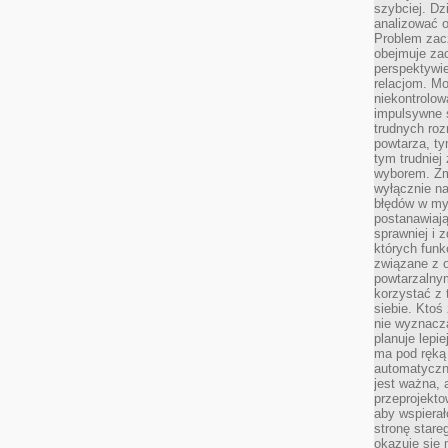
szybciej. D
analizować 
Problem zac
obejmuje zac
perspektywie
relacjom. Mo
niekontrolow
impulsywne 
trudnych ro
powtarza, tym
tym trudniej
wyborem. Zm
wyłącznie na
błędów w my
postanawiają,
sprawniej i 
których funk
związane z o
powtarzalny
korzystać z 
siebie. Ktoś
nie wyznacza
planuje lepi
ma pod ręką 
automatyczn
jest ważna, 
przeprojekto
aby wspiera
stronę stare
okazuje się