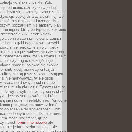
ewolucja trwająca kilka dni. Gdy
buje odmienić całe życie w jednej
bko zderza się z własnym zmęczeniem i
ywacji. Lepiej działać skromniej, ale
ziesięć minut spaceru każdego dnia
pszym początkiem niż ambitny plan
 treningów, który po tygodniu zostanie
rzeczytanie kilku stron książki
ywa cenniejsze niż nierealny zamiar
 jednej książki tygodniowo. Nawyki
rność, a nie heroiczne zrywy. Kiedy
ie staje się przewidywalne i związane
m momentem dnia, rośnie szansa, że z
stanie wymagać szczególnego
ołowie procesu pojawia się zwykle
moment, kiedy pierwszy entuzjazm
zultaty nie są jeszcze wystarczająco
y silnie motywować. Wiele osób
dy wraca do dawnych schematów i
miana im się nie udała. Tymczasem to
ap. Nowy nawyk nie tworzy się w chwili
zji, lecz w serii powtórzeń, które
ją się nudne i nieefektowne. Pomocne
edzenie postępów, rozmowa z kimś
o dołączenie do społeczności ludzi
 nad podobnym celem. Dla niektórych
ciem może być trener, grupa
czy nawet
forum internetowe
ale
ostaje jedno: trzeba nauczyć się
ianie nie jako o pojedynczym sukcesie