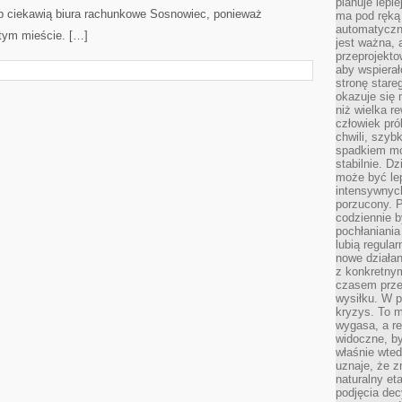
planuje lepi
b ciekawią biura rachunkowe Sosnowiec, ponieważ
ma pod ręką 
automatyczn
tym mieście. […]
jest ważna, 
przeprojekto
aby wspiera
stronę stare
okazuje się
niż wielka r
człowiek pró
chwili, szy
spadkiem mot
stabilnie. D
może być le
intensywnych
porzucony. P
codziennie b
pochłaniania
lubią regula
nowe działan
z konkretny
czasem prze
wysiłku. W p
kryzys. To 
wygasa, a re
widoczne, b
właśnie wte
uznaje, że z
naturalny et
podjęcia decy