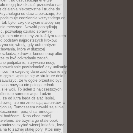
ńcem, bo oszczędzają energię
ale mogą też działać przeciwko nam,
ją działania niekorzystne i trudne do
 Psychologia od dawna pokazuje, że
 podejmuje codziennie wszystkiego od
tak było, zwykłe życie stałoby się
lnie męczące. Nawyki porządkują
ć, pozwalają działać sprawniej i
zięki nim nie musimy za każdym razem
od podstaw najprostszych kroków.
zyna się wtedy, gdy automatyzm
howania, które w dłuższej
 szkodzą zdrowiu, koncentracji albo
że to być odkładanie zadań,
ane podjadanie, zarywanie nocy,
sprawdzanie powiadomień czy unikanie
zmów. Im częściej dane zachowanie się
 głębiej wpisuje się w strukturę dnia i
 zauważyć, że w ogóle przestało być
iana nawyku nie polega jednak
 sile woli. To jeden z najczęstszych
śleniu o samorozwoju. Ludzie
 że od jutra będą działać lepiej,
zdrowiej, ale nie zmieniają warunków, w
cjonują. Tymczasem nawyki są silnie
toczeniem, porą dnia, emocjami i
mi bodźcami. Ktoś chce mniej
telefonu, ale trzyma go stale obok
 zamierza czytać więcej książek, lecz
 na to żadnej stałej pory. Ktoś inny