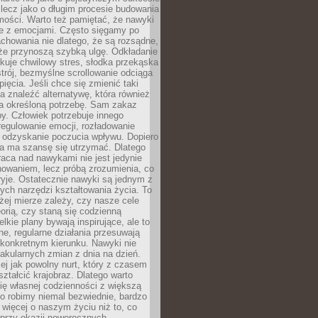
 lecz jako o długim procesie budowania
mości. Warto też pamiętać, że nawyki
e z emocjami. Często sięgamy po
chowania nie dlatego, że są rozsądne,
 że przynoszą szybką ulgę. Odkładanie
kuje chwilowy stres, słodka przekąska
trój, bezmyślne scrollowanie odciąga
ięcia. Jeśli chce się zmienić taki
a znaleźć alternatywę, która również
a określoną potrzebę. Sam zakaz
y. Człowiek potrzebuje innego
egulowanie emocji, rozładowanie
y odzyskanie poczucia wpływu. Dopiero
a ma szansę się utrzymać. Dlatego
aca nad nawykami nie jest jedynie
howaniem, lecz próbą zrozumienia, co
ryje. Ostatecznie nawyki są jednym z
ych narzędzi kształtowania życia. To
żej mierze zależy, czy nasze cele
orią, czy staną się codzienną
elkie plany bywają inspirujące, ale to
ne, regularne działania przesuwają
 konkretnym kierunku. Nawyki nie
akularnych zmian z dnia na dzień.
zej jak powolny nurt, który z czasem
ształcić krajobraz. Dlatego warto
ię własnej codzienności z większą
o robimy niemal bezwiednie, bardzo
więcej o naszym życiu niż to, co
 przy okazji noworocznych