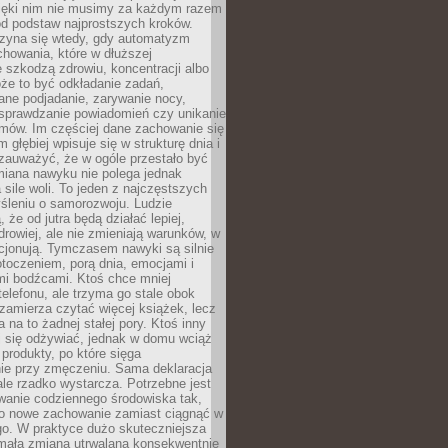
zięki nim nie musimy za każdym razem
od podstaw najprostszych kroków.
zyna się wtedy, gdy automatyzm
howania, które w dłuższej
 szkodzą zdrowiu, koncentracji albo
że to być odkładanie zadań,
ane podjadanie, zarywanie nocy,
sprawdzanie powiadomień czy unikanie
zmów. Im częściej dane zachowanie się
 głębiej wpisuje się w strukturę dnia i
 zauważyć, że w ogóle przestało być
iana nawyku nie polega jednak
 sile woli. To jeden z najczęstszych
śleniu o samorozwoju. Ludzie
 że od jutra będą działać lepiej,
zdrowiej, ale nie zmieniają warunków, w
cjonują. Tymczasem nawyki są silnie
toczeniem, porą dnia, emocjami i
mi bodźcami. Ktoś chce mniej
telefonu, ale trzyma go stale obok
 zamierza czytać więcej książek, lecz
 na to żadnej stałej pory. Ktoś inny
ej się odżywiać, jednak w domu wciąż
produkty, po które sięga
ie przy zmęczeniu. Sama deklaracja
ale rzadko wystarcza. Potrzebne jest
wanie codziennego środowiska tak,
ło nowe zachowanie zamiast ciągnąć w
go. W praktyce dużo skuteczniejsza
 mała zmiana utrwalana konsekwentnie