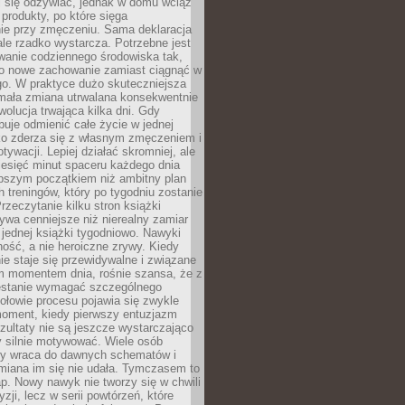
ej się odżywiać, jednak w domu wciąż
produkty, po które sięga
ie przy zmęczeniu. Sama deklaracja
ale rzadko wystarcza. Potrzebne jest
wanie codziennego środowiska tak,
ło nowe zachowanie zamiast ciągnąć w
go. W praktyce dużo skuteczniejsza
 mała zmiana utrwalana konsekwentnie
ewolucja trwająca kilka dni. Gdy
buje odmienić całe życie w jednej
bko zderza się z własnym zmęczeniem i
ywacji. Lepiej działać skromniej, ale
ziesięć minut spaceru każdego dnia
pszym początkiem niż ambitny plan
 treningów, który po tygodniu zostanie
rzeczytanie kilku stron książki
ywa cenniejsze niż nierealny zamiar
 jednej książki tygodniowo. Nawyki
rność, a nie heroiczne zrywy. Kiedy
ie staje się przewidywalne i związane
m momentem dnia, rośnie szansa, że z
stanie wymagać szczególnego
ołowie procesu pojawia się zwykle
moment, kiedy pierwszy entuzjazm
zultaty nie są jeszcze wystarczająco
y silnie motywować. Wiele osób
dy wraca do dawnych schematów i
miana im się nie udała. Tymczasem to
ap. Nowy nawyk nie tworzy się w chwili
zji, lecz w serii powtórzeń, które