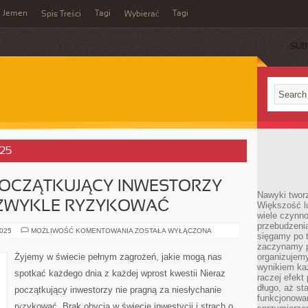
Jemen
Tagi
Tagi
Spis Treści
Wybierać
SUB
025
POCZĄTKUJĄCY INWESTORZY
Nawyki tworz
IEZWYKLE RYZYKOWAĆ
Większość lu
wiele czynno
przebudzenia
WIELOKROTNIE
2025
MOŻLIWOŚĆ KOMENTOWANIA
ZOSTAŁA WYŁĄCZONA
sięgamy po t
POCZĄTKUJĄCY
INWESTORZY
zaczynamy p
NIE
Żyjemy w świecie pełnym zagrożeń, jakie mogą nas
organizujemy
CHCĄ
wynikiem ka
ZA
spotkać każdego dnia z każdej wprost kwestii Nieraz
NIEZWYKLE
raczej efekt
RYZYKOWAĆ
długo, aż st
początkujący inwestorzy nie pragną za niesłychanie
funkcjonowa
ryzykować. Brak obycia w świecie inwestycji i strach o