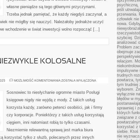
sprzymierze
psychiczną, 
własne pieniądze są tego głównymi przyczynami.
jeśli utrwala
Trzeba jednak pamiętać, że każdy niegdyś zaczynał, a
przerwania.
człowiek nie
złowiek nie mógłby się nauczyć. Należałoby jednakże uczyć
nowa. Gdyby 
niewyobraża
owe wchodzenie w świat inwestycji wolno rozpocząć […]
rzeczywistoś
szybciej. D
analizować 
Problem zac
obejmuje zac
perspektywie
NIEZWYKLE KOLOSALNE
relacjom. Mo
niekontrolow
impulsywne 
trudnych ro
powtarza, tym
SOSNOWIEC
2025
MOŻLIWOŚĆ KOMENTOWANIA
ZOSTAŁA WYŁĄCZONA
TO
tym trudniej
NIEZWYKLE
wyborem. Zm
KOLOSALNE
Sosnowiec to niesłychanie ogromne miasto Posługi
wyłącznie na
MIASTO
błędów w my
księgowe nigdy nie wyjdą z mody. Z takich usług
postanawiają,
korzysta każdy, zarówno petenci osobiści, jak i firmy
sprawniej i 
których funk
czy korporacje. Poniektórzy z takich usług korzystają
związane z o
powtarzalny
cięgiem, inni natomiast robią to tylko czasami.
korzystać z 
Niezmiernie relewantną sprawą jest marka biura
siebie. Ktoś
nie wyznacza
ą korzystać tylko z służb, polecanych przez innych