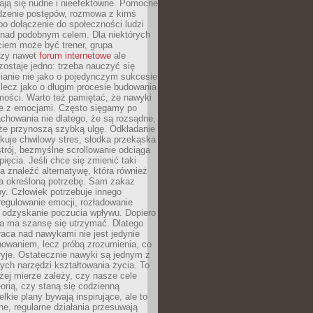
ją się nudne i nieefektowne. Pomocne
edzenie postępów, rozmowa z kimś
o dołączenie do społeczności ludzi
 nad podobnym celem. Dla niektórych
ciem może być trener, grupa
czy nawet
forum internetowe
ale
ostaje jedno: trzeba nauczyć się
ianie nie jako o pojedynczym sukcesie
 lecz jako o długim procesie budowania
mości. Warto też pamiętać, że nawyki
e z emocjami. Często sięgamy po
chowania nie dlatego, że są rozsądne,
 że przynoszą szybką ulgę. Odkładanie
kuje chwilowy stres, słodka przekąska
trój, bezmyślne scrollowanie odciąga
ięcia. Jeśli chce się zmienić taki
a znaleźć alternatywę, która również
a określoną potrzebę. Sam zakaz
y. Człowiek potrzebuje innego
egulowanie emocji, rozładowanie
y odzyskanie poczucia wpływu. Dopiero
a ma szansę się utrzymać. Dlatego
aca nad nawykami nie jest jedynie
howaniem, lecz próbą zrozumienia, co
ryje. Ostatecznie nawyki są jednym z
ych narzędzi kształtowania życia. To
żej mierze zależy, czy nasze cele
orią, czy staną się codzienną
elkie plany bywają inspirujące, ale to
ne, regularne działania przesuwają