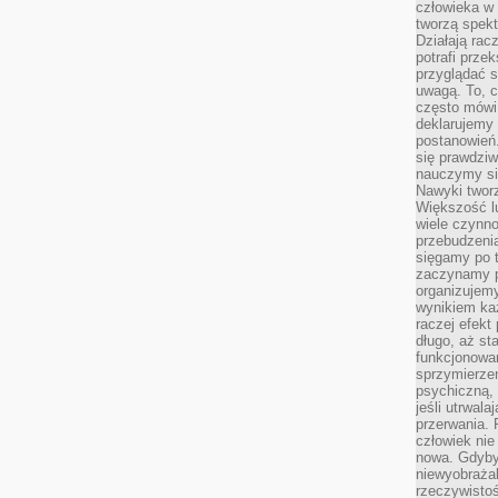
człowieka w
tworzą spekt
Działają rac
potrafi przek
przyglądać s
uwagą. To, c
często mówi 
deklarujemy
postanowień.
się prawdziw
nauczymy si
Nawyki tworz
Większość lu
wiele czynno
przebudzenia
sięgamy po t
zaczynamy p
organizujemy
wynikiem ka
raczej efekt
długo, aż st
funkcjonowa
sprzymierze
psychiczną, 
jeśli utrwala
przerwania.
człowiek nie
nowa. Gdyby 
niewyobraża
rzeczywistoś