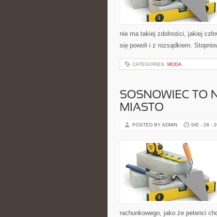
nie ma takiej zdolności, jakiej c
się powoli i z rozsądkiem. Stopni
CATEGORIES:
MODA
SOSNOWIEC TO 
MIASTO
POSTED BY ADMIN
SIE - 28 - 
rachunkowego, jako że petenci chc