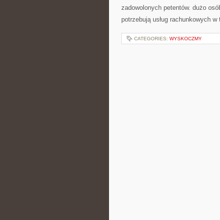
zadowolonych petentów. dużo osó
potrzebują usług rachunkowych w 
CATEGORIES:
WYSKOCZMY