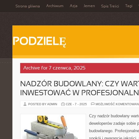
Archiwum
Azja
Jemen
Tagi
Strona główna
Spis Treści
PODZIELĘ
Archive for 7 czerwca, 2025
NADZÓR BUDOWLANY: CZY WAR
INWESTOWAĆ W PROFESJONALNE
POSTED BY ADMIN
CZE - 7 - 2025
MOŻLIWOŚĆ KOMENTOWAN
Czy nadzór budowlany warto
deweloperów zadaje sobie po
budowlanego. Profesjonaln
spokój i gwarancję jakości.